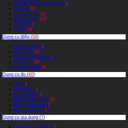
Thanh chống điều chỉnh (
3
)
Thước (
82
)
Túi dụng cụ (
13
)
Tuốc nơ vít (
150
)
Vòi rửa (
3
)
Xẻng (
10
)
Dụng cụ điện (
58
)
Bút thử điện (
3
)
Đầu Cos (
13
)
Kéo kỹ thuật điện (
1
)
Kìm điện (
25
)
Kìm tuốt dây (
16
)
Dụng cụ đo (
40
)
Cân (
2
)
Đo độ ẩm (
1
)
Đo nhiệt độ (
1
)
Đồng hồ áp suất (
33
)
Máy đo điện trở (
1
)
Máy đo khí ga (
1
)
Dụng cụ gia dụng (
7
)
Hộp cơm - cà mèn (
2
)