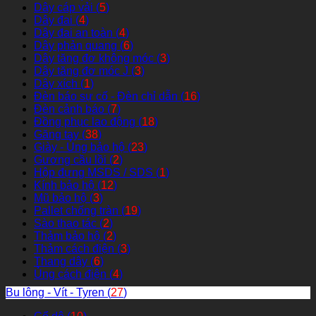
Dây cáp vải (
5
)
Dây đai (
4
)
Dây đai an toàn (
4
)
Dây phản quang (
6
)
Dây tăng đơ không móc (
3
)
Dây tăng đơ móc J (
3
)
Dây xích (
1
)
Đèn báo sự cố - Đèn chỉ dẫn (
16
)
Đèn cảnh báo (
7
)
Đồng phục lao động (
18
)
Găng tay (
38
)
Giày - Ủng bảo hộ (
23
)
Gương cầu lồi (
2
)
Hộp đựng MSDS / SDS (
1
)
Kính bảo hộ (
12
)
Mũ bảo hộ (
3
)
Pallet chống tràn (
19
)
Sào thao tác (
2
)
Thảm bảo hộ (
2
)
Thảm cách điện (
3
)
Thang dây (
6
)
Ủng cách điện (
4
)
Bu lông - Vít - Tyren (
27
)