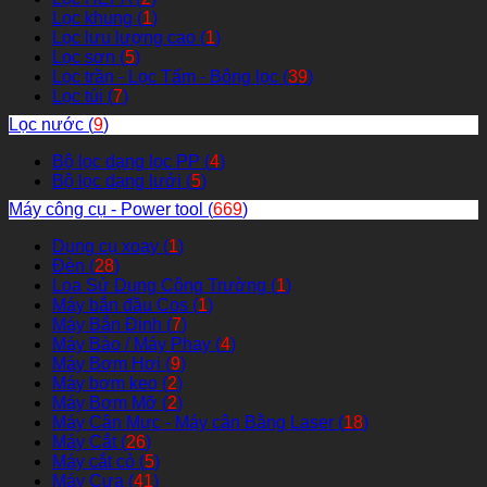
Lọc khung (
1
)
Lọc lưu lượng cao (
1
)
Lọc sơn (
5
)
Lọc trần - Lọc Tấm - Bông lọc (
39
)
Lọc túi (
7
)
Lọc nước (
9
)
Bộ lọc dạng lọc PP (
4
)
Bộ lọc dạng lưới (
5
)
Máy công cụ - Power tool (
669
)
Dụng cụ xoay (
1
)
Đèn (
28
)
Loa Sử Dụng Công Trường (
1
)
Máy bắn đầu Cos (
1
)
Máy Bắn Đinh (
7
)
Máy Bào / Máy Phay (
4
)
Máy Bơm Hơi (
9
)
Máy bơm keo (
2
)
Máy Bơm Mỡ (
2
)
Máy Cân Mực - Máy cân Bằng Laser (
18
)
Máy Cắt (
26
)
Máy cắt cỏ (
5
)
Máy Cưa (
41
)