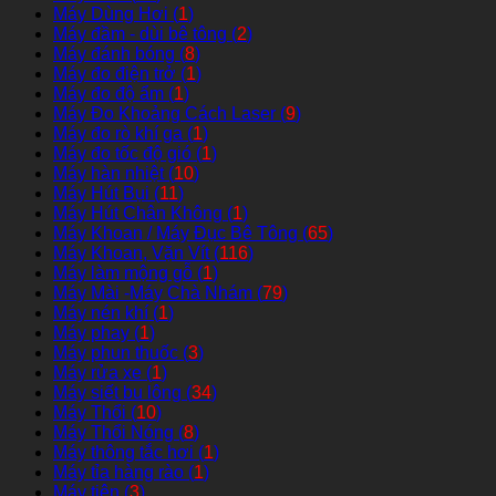
Máy Dùng Hơi (
1
)
Máy đầm - dùi bê tông (
2
)
Máy đánh bóng (
8
)
Máy đo điện trở (
1
)
Máy đo độ ẩm (
1
)
Máy Đo Khoảng Cách Laser (
9
)
Máy đo rò khí ga (
1
)
Máy đo tốc độ gió (
1
)
Máy hàn nhiệt (
10
)
Máy Hút Bụi (
11
)
Máy Hút Chân Không (
1
)
Máy Khoan / Máy Đục Bê Tông (
65
)
Máy Khoan, Vặn Vít (
116
)
Máy làm mộng gỗ (
1
)
Máy Mài -Máy Chà Nhám (
79
)
Máy nén khí (
1
)
Máy phay (
1
)
Máy phun thuốc (
3
)
Máy rửa xe (
1
)
Máy siết bu lông (
34
)
Máy Thổi (
10
)
Máy Thổi Nóng (
8
)
Máy thông tắc hơi (
1
)
Máy tỉa hàng rào (
1
)
Máy tiện (
3
)