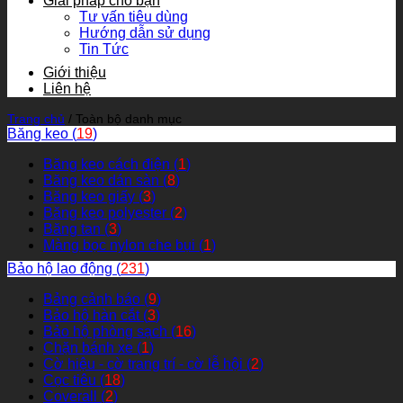
Giải pháp cho bạn
Tư vấn tiêu dùng
Hướng dẫn sử dụng
Tin Tức
Giới thiệu
Liên hệ
Trang chủ
/
Toàn bộ danh mục
Băng keo (
19
)
Băng keo cách điện (
1
)
Băng keo dán sàn (
8
)
Băng keo giấy (
3
)
Băng keo polyester (
2
)
Băng tan (
3
)
Màng bọc nylon che bụi (
1
)
Bảo hộ lao động (
231
)
Bảng cảnh báo (
9
)
Bảo hộ hàn cắt (
3
)
Bảo hộ phòng sạch (
16
)
Chặn bánh xe (
1
)
Cờ hiệu - cờ trang trí - cờ lễ hội (
2
)
Cọc tiêu (
18
)
Coverall (
2
)