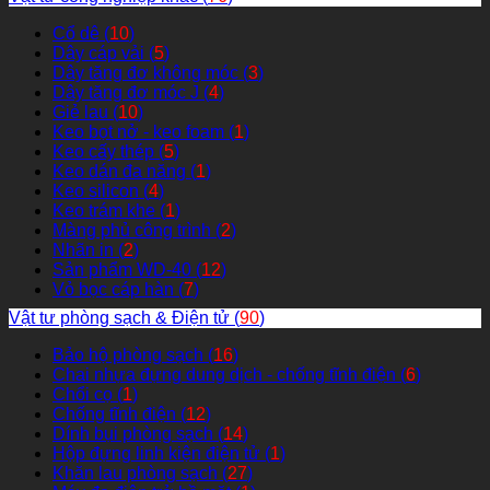
Cổ dê (
10
)
Dây cáp vải (
5
)
Dây tăng đơ không móc (
3
)
Dây tăng đơ móc J (
4
)
Giẻ lau (
10
)
Keo bọt nở - keo foam (
1
)
Keo cấy thép (
5
)
Keo dán đa năng (
1
)
Keo silicon (
4
)
Keo trám khe (
1
)
Màng phủ công trình (
2
)
Nhãn in (
2
)
Sản phẩm WD-40 (
12
)
Vỏ bọc cáp hàn (
7
)
Vật tư phòng sạch & Điện tử (
90
)
Bảo hộ phòng sạch (
16
)
Chai nhựa đựng dung dịch - chống tĩnh điện (
6
)
Chổi cọ (
1
)
Chống tĩnh điện (
12
)
Dính bụi phòng sạch (
14
)
Hộp đựng linh kiện điện tử (
1
)
Khăn lau phòng sạch (
27
)