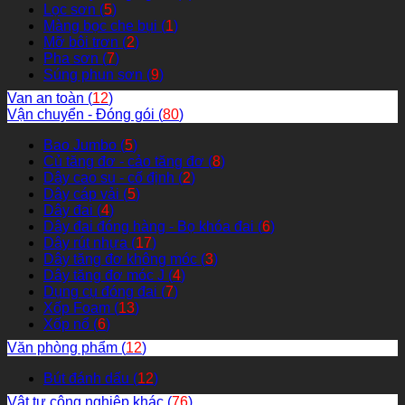
Lọc sơn (
5
)
Màng bọc che bụi (
1
)
Mỡ bôi trơn (
2
)
Pha sơn (
7
)
Súng phun sơn (
9
)
Van an toàn (
12
)
Vận chuyển - Đóng gói (
80
)
Bao Jumbo (
5
)
Củ tăng đơ - cảo tăng đơ (
8
)
Dây cao su - cố định (
2
)
Dây cáp vải (
5
)
Dây đai (
4
)
Dây đai đóng hàng - Bọ khóa đai (
6
)
Dây rút nhựa (
17
)
Dây tăng đơ không móc (
3
)
Dây tăng đơ móc J (
4
)
Dụng cụ đóng đai (
7
)
Xốp Foam (
13
)
Xốp nổ (
6
)
Văn phòng phẩm (
12
)
Bút đánh dấu (
12
)
Vật tư công nghiệp khác (
76
)