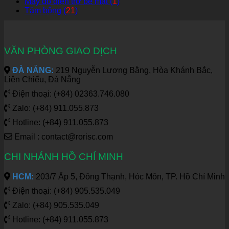
Máy đo điện trở bề mặt (
1
)
Tăm bông (
21
)
VĂN PHÒNG GIAO DỊCH
ĐÀ NẴNG:
219 Nguyễn Lương Bằng, Hòa Khánh Bắc,
Liên Chiểu, Đà Nẵng
Điện thoại: (+84) 02363.746.080
Zalo: (+84) 911.055.873
Hotline: (+84) 911.055.873
Email : contact@rorisc.com
CHI NHÁNH HỒ CHÍ MINH
HCM:
203/7 Ấp 5, Đông Thạnh, Hóc Môn, TP. Hồ Chí Minh
Điện thoại: (+84) 905.535.049
Zalo: (+84) 905.535.049
Hotline: (+84) 911.055.873