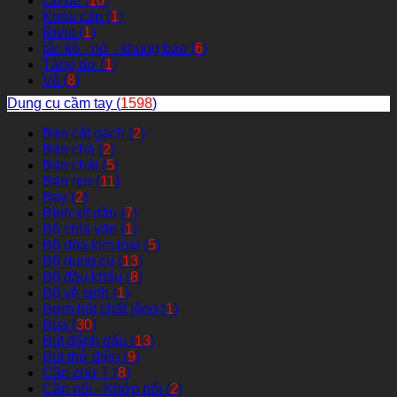
Cổ dê (
10
)
Khóa cáp (
1
)
Rivet (
1
)
tắc kê - nở - khung bao (
6
)
Tăng đơ (
1
)
Vít (
8
)
Dụng cụ cầm tay (
1598
)
Bàn cắt gạch (
2
)
Bàn chà (
2
)
Bàn chải (
5
)
Bàn ren (
11
)
Bay (
2
)
Bình xịt dầu (
7
)
Bộ chìa vặn (
1
)
Bộ dũa kim loại (
5
)
Bộ dụng cụ (
13
)
Bộ đầu khẩu (
8
)
Bộ vệ sinh (
1
)
Bơm hút chất lỏng (
1
)
Búa (
30
)
Bút đánh dấu (
13
)
Bút thử điện (
9
)
Cần chữ T (
8
)
Cần nối - Khớp nối (
2
)