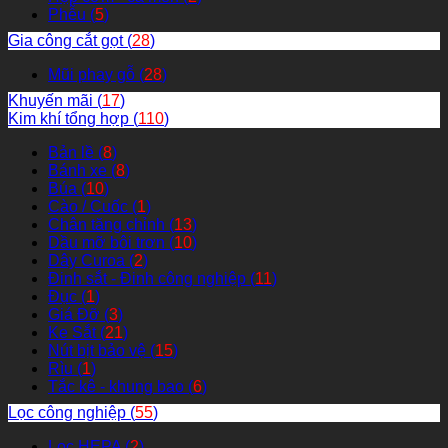
Phễu (
5
)
Gia công cắt gọt (
28
)
Mũi phay gỗ (
28
)
Khuyến mãi (
17
)
Kim khí tổng hợp (
110
)
Bản lề (
8
)
Bánh xe (
8
)
Búa (
10
)
Cào / Cuốc (
1
)
Chân tăng chỉnh (
13
)
Dầu mỡ bôi trơn (
10
)
Dây Curoa (
2
)
Đinh sắt - Đinh công nghiệp (
11
)
Đục (
1
)
Giá Đỡ (
3
)
Ke Sắt (
21
)
Nút bịt bảo vệ (
15
)
Rìu (
1
)
Tắc kê - khung bao (
6
)
Lọc công nghiệp (
55
)
Lọc HEPA (
2
)