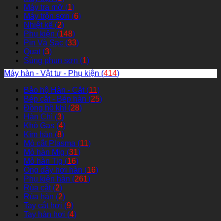
Máy tra mỡ (
1
)
Máy trộn sơn (
6
)
Nhiệt kế (
2
)
Phụ kiện (
148
)
Pin Và Sạc (
33
)
Quạt (
3
)
Súng phun sơn (
1
)
Máy hàn - Vật tư - Phụ kiện (
414
)
Bảo hộ Hàn - Cắt (
11
)
Bép cắt - Bép hàn (
25
)
Đồng hồ khí (
28
)
Hàn Chì (
3
)
Khò Gas (
4
)
Kìm hàn (
8
)
Mỏ cắt Plasma (
11
)
Mỏ hàn Mig (
31
)
Mỏ hàn Tig (
16
)
Ống dây hơi hàn (
16
)
Phụ kiện hàn (
261
)
Rùa cắt (
2
)
Rùa hàn (
2
)
Tay cắt hơi (
9
)
Tay hàn hơi (
4
)