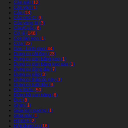
Cần siết (
12
)
Cần vặn (
1
)
Cảo (
13
)
Cảo chữ C (
9
)
Cảo vòng bi (
3
)
Cào/Cuốc (
6
)
Cờ lê (
146
)
Con lăn sơn (
1
)
Cưa (
22
)
Dao - Lưỡi dao (
44
)
Dụng cụ cắt ống (
23
)
Dụng cụ dán băng keo (
1
)
Dụng cụ dán băng keo sàn (
1
)
Dụng cụ đóng đai (
7
)
Dụng cụ gắp (
3
)
Dụng cụ tháo ốc gãy (
1
)
Dụng cụ tuốt dây (
3
)
Đầu khẩu (
50
)
Đồng hồ vạn năng (
6
)
Đục (
8
)
Ghim (
1
)
Giũa kim cương (
1
)
Giũa mài (
1
)
Hít kính (
2
)
Hộp dụng cụ (
16
)