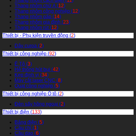
Thang nhôm cách điện (
11
)
Thang nhôm chữ A (
12
)
Thang nhôm công nghiệp (
12
)
Thang nhôm gấp (
14
)
Thang nhôm gia đình (
23
)
Thang nhôm rút (
12
)
Thiết bị - Phụ kiện truyền động (
2
)
Dây curoa (
2
)
Thiết bị công nghiệp (
92
)
Ê Tô (
3
)
Hệ thống hút bụi (
42
)
Kẹp định vị (
34
)
Máy cắt laser CNC (
8
)
Quạt công nghiệp (
5
)
Thiết bị công nghiệp Ô tô (
2
)
Đèn sấy hồng ngoại (
2
)
Thiết bị điện (
133
)
Bảng điện (
5
)
Cầu chì (
1
)
Cầu dao (
6
)