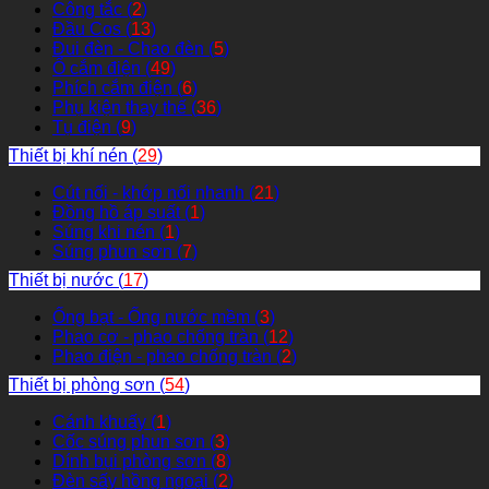
Công tắc (
2
)
Đầu Cos (
13
)
Đui đèn - Chao đèn (
5
)
Ổ cắm điện (
49
)
Phích cắm điện (
6
)
Phụ kiện thay thế (
36
)
Tụ điện (
9
)
Thiết bị khí nén (
29
)
Cút nối - khớp nối nhanh (
21
)
Đồng hồ áp suất (
1
)
Súng khi nén (
1
)
Súng phun sơn (
7
)
Thiết bị nước (
17
)
Ống bạt - Ống nước mềm (
3
)
Phao cơ - phao chống tràn (
12
)
Phao điện - phao chống tràn (
2
)
Thiết bị phòng sơn (
54
)
Cánh khuấy (
1
)
Cốc súng phun sơn (
3
)
Dính bụi phòng sơn (
8
)
Đèn sấy hồng ngoại (
2
)