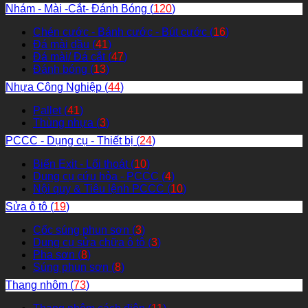
Nhám - Mài -Cắt- Đánh Bóng (
120
)
Chén cước - Bánh cước - Bút cước (
16
)
Đá mài dầu (
41
)
Đá mài/ Đá cắt (
47
)
Đánh bóng (
13
)
Nhựa Công Nghiệp (
44
)
Pallet (
41
)
Thùng nhựa (
3
)
PCCC - Dụng cụ - Thiết bị (
24
)
Biển Exit - Lối thoát (
10
)
Dụng cụ cứu hỏa - PCCC (
4
)
Nội quy & Tiêu lệnh PCCC (
10
)
Sửa ô tô (
19
)
Cốc súng phun sơn (
3
)
Dụng cụ sửa chữa ô tô (
3
)
Pha sơn (
8
)
Súng phun sơn (
8
)
Thang nhôm (
73
)