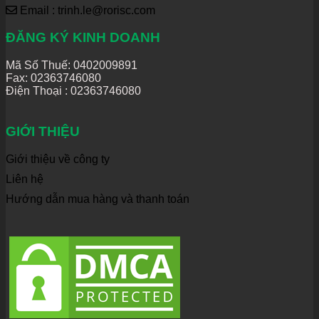
Email : trinh.le@rorisc.com
ĐĂNG KÝ KINH DOANH
Mã Số Thuế: 0402009891
Fax: 02363746080
Điện Thoại :
02363746080
GIỚI THIỆU
Giới thiệu về công ty
Liên hệ
Hướng dẫn mua hàng và thanh toán