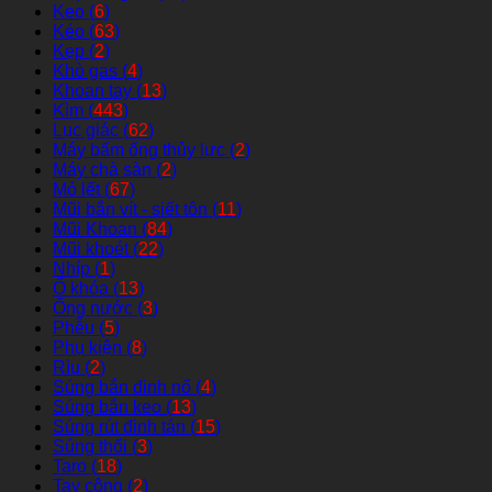
Keo (
6
)
Kéo (
63
)
Kẹp (
2
)
Khò gas (
4
)
Khoan tay (
13
)
Kìm (
443
)
Lục giác (
62
)
Máy bấm ống thủy lực (
2
)
Máy chà sàn (
2
)
Mỏ lết (
67
)
Mũi bắn vít - siết tôn (
11
)
Mũi Khoan (
84
)
Mũi khoét (
22
)
Nhíp (
1
)
Ổ khóa (
13
)
Ống nước (
3
)
Phễu (
5
)
Phụ kiện (
8
)
Rìu (
2
)
Súng bắn đinh nổ (
4
)
Súng bắn keo (
13
)
Súng rút đinh tán (
15
)
Súng thổi (
3
)
Taro (
18
)
Tay công (
2
)