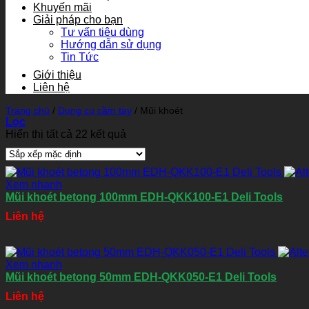
Khuyến mãi
Giải pháp cho bạn
Tư vấn tiêu dùng
Hướng dẫn sử dụng
Tin Tức
Giới thiệu
Liên hệ
Trang chủ
/
Dụng cụ cầm tay
/
Mũi khoét
Lọc
Hiển thị tất cả 22 kết quả
Xem nhanh
Mũi khoét betong 100mm EDH-QKK100-E1 Deli Tools
Liên hệ
Xem nhanh
Mũi khoét betong 50mm EDH-QKK050-E1 Deli Tools
Liên hệ