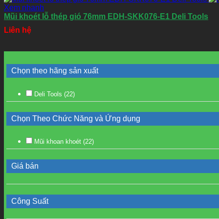
Xem nhanh
Mũi khoét lỗ thép gió 76mm EDH-SKK076-E1 Deli Tools
Liên hệ
Chọn theo hãng sản xuất
Deli Tools
(22)
Chọn Theo Chức Năng và Ứng dụng
Mũi khoan khoét
(22)
Giá bán
Công Suất