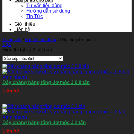
Giải pháp cho bạn
Tư vấn tiêu dùng
Hướng dẫn sử dụng
Tin Tức
Giới thiệu
Liên hệ
Trang chủ
/
Bảo hộ lao động
/
Dây tăng đơ móc J
Lọc
Hiển thị tất cả 3 kết quả
Xem nhanh
Dây chằng hàng tăng đơ móc J 0.8 tấn
Liên hệ
Xem nhanh
Dây chằng hàng tăng đơ móc J 2 tấn
Liên hệ