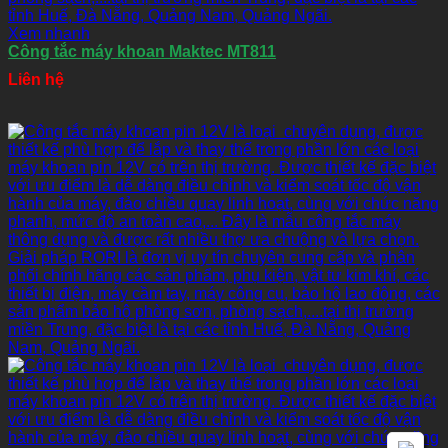
Xem nhanh
Công tắc máy khoan Maktec MT811
Liên hệ