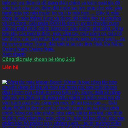
Xem nhanh
Công tắc máy khoan bê tông 2-26
Liên hệ