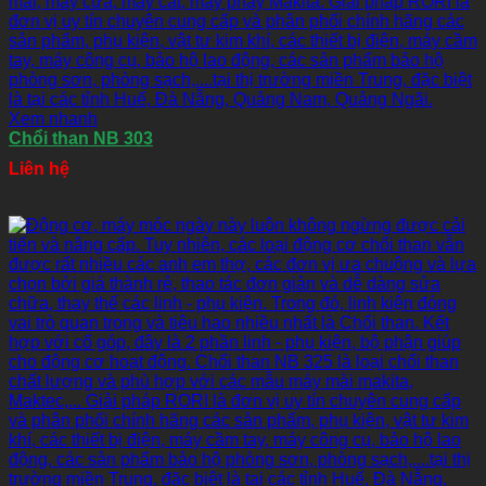
Xem nhanh
Chổi than NB 303
Liên hệ