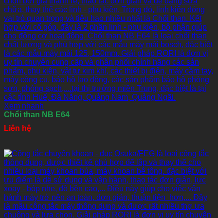
Xem nhanh
Chổi than NB E64
Liên hệ