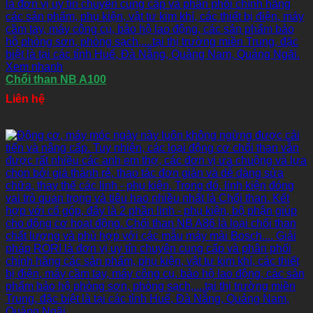
Xem nhanh
Chổi than NB A100
Liên hệ