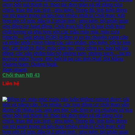
Xem nhanh
Chổi than NB 43
Liên hệ