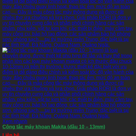
Xem nhanh
Công tắc máy khoan Makita (đầu 10 – 13mm)
Liên hệ