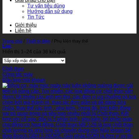
Giải pháp cho bạn
Tư vấn tiêu dùng
Hướng dẫn sử dụng
Tin Tức
Giới thiệu
Liên hệ
Trang chủ
/
Thiết bị điện
/
Phụ kiện thay thế
Lọc
Hiển thị 1–24 của 36 kết quả
Chổi than
Công tắc máy
Đầu kẹp mũi khoan