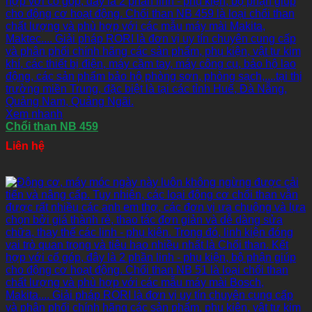
Xem nhanh
Chổi than NB 459
Liên hệ