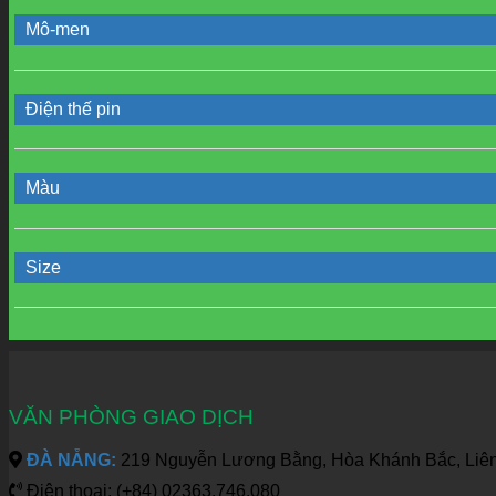
Mô-men
Điện thế pin
Màu
Size
VĂN PHÒNG GIAO DỊCH
ĐÀ NẴNG:
219 Nguyễn Lương Bằng, Hòa Khánh Bắc, Liên
Điện thoại: (+84) 02363.746.080