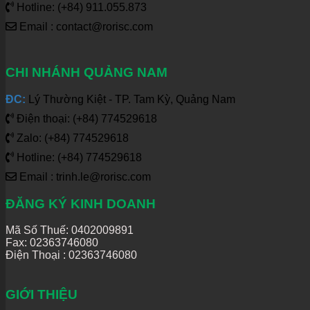
Hotline: (+84) 911.055.873
Email : contact@rorisc.com
CHI NHÁNH QUẢNG NAM
ĐC:
Lý Thường Kiệt - TP. Tam Kỳ, Quảng Nam
Điện thoại: (+84) 774529618
Zalo: (+84) 774529618
Hotline: (+84) 774529618
Email : trinh.le@rorisc.com
ĐĂNG KÝ KINH DOANH
Mã Số Thuế: 0402009891
Fax: 02363746080
Điện Thoại :
02363746080
GIỚI THIỆU