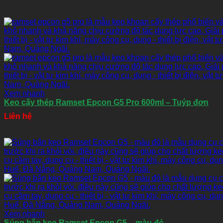
Xem nhanh
Keo cấy thép Ramset Epcon G5 Pro 600ml – Tuýp đơn
Liên hệ
Xem nhanh
Súng bắn keo Ramset Epcon G5 – màu đỏ