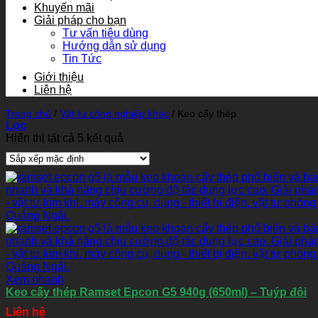
Khuyến mãi
Giải pháp cho bạn
Tư vấn tiêu dùng
Hướng dẫn sử dụng
Tin Tức
Giới thiệu
Liên hệ
Trang chủ
/
Vật tư công nghiệp khác
/
Keo cấy thép
Lọc
Hiển thị tất cả 5 kết quả
Xem nhanh
Keo cấy thép Ramset Epcon G5 940g (650ml) – Tuýp đôi
Liên hệ