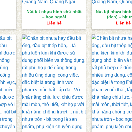
Nút bịt nhựa hình chữ nhật
Nút bịt nhựa hình
– bọc ngoài
(đen) – bịt 
Liên hệ
Liên hệ