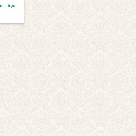
òn – bọc