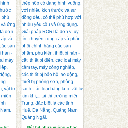
– bịt
Nút bịt nhựa vuông – bọc