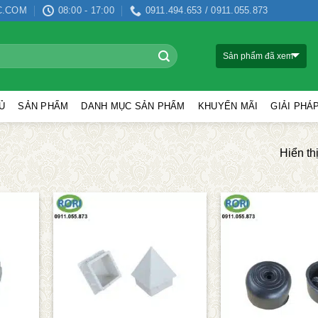
C.COM
08:00 - 17:00
0911.494.653 / 0911.055.873
Sản phẩm đã xem
Ủ
SẢN PHẨM
DANH MỤC SẢN PHẨM
KHUYẾN MÃI
GIẢI PHÁ
Hiển thị