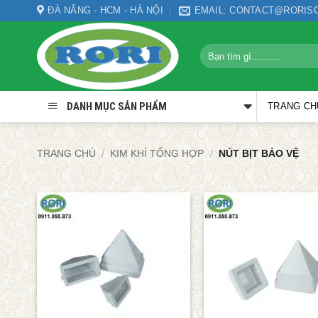
Bỏ
ĐÀ NẴNG - HCM - HÀ NỘI
EMAIL: CONTACT@RORIS
qua
nội
Tìm
dung
kiếm:
DANH MỤC SẢN PHẨM
TRANG CH
TRANG CHỦ
/
KIM KHÍ TỔNG HỢP
/
NÚT BỊT BẢO VỆ