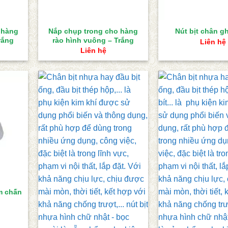
 hàng
Nắp chụp trong cho hàng
Nút bịt chân g
rắng
rào hình vuông – Trắng
Liên hệ
Liên hệ
m chấn