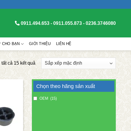
0911.494.653 - 0911.055.873 - 0236.3746080
P CHO BẠN
GIỚI THIỆU
LIÊN HỆ
 tất cả 15 kết quả
Chọn theo hãng sản xuất
OEM
(15)