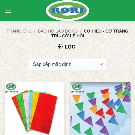
Bỏ
qua
nội
dung
TRANG CHỦ
/
BẢO HỘ LAO ĐỘNG
/
CỜ HIỆU - CỜ TRANG
TRÍ - CỜ LỄ HỘI
LỌC