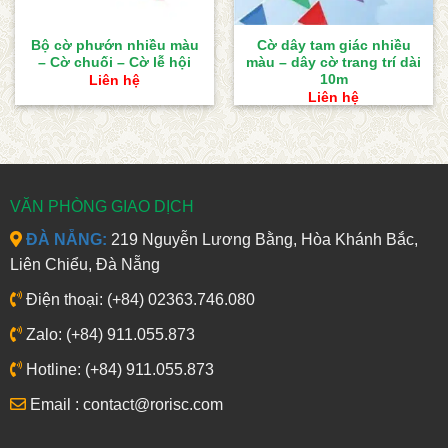
Bộ cờ phướn nhiều màu
Cờ dây tam giác nhiều
– Cờ chuối – Cờ lễ hội
màu – dây cờ trang trí dài
10m
Liên hệ
Liên hệ
VĂN PHÒNG GIAO DỊCH
ĐÀ NẴNG:
219 Nguyễn Lương Bằng, Hòa Khánh Bắc,
Liên Chiểu, Đà Nẵng
Điện thoại: (+84) 02363.746.080
Zalo: (+84) 911.055.873
Hotline: (+84) 911.055.873
Email : contact@rorisc.com