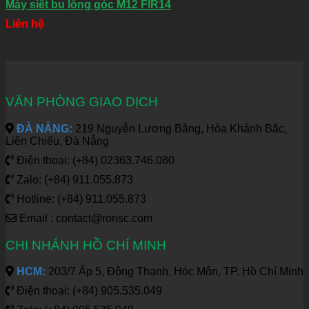
Máy siết bu lông góc M12 FIR14
Liên hệ
VĂN PHÒNG GIAO DỊCH
ĐÀ NẴNG:
219 Nguyễn Lương Bằng, Hòa Khánh Bắc,
Liên Chiểu, Đà Nẵng
Điện thoại: (+84) 02363.746.080
Zalo: (+84) 911.055.873
Hotline: (+84) 911.055.873
Email : contact@rorisc.com
CHI NHÁNH HỒ CHÍ MINH
HCM:
203/7 Ấp 5, Đông Thạnh, Hóc Môn, TP. Hồ Chí Minh
Điện thoại: (+84) 905.535.049