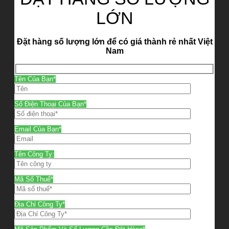
LỚN
Đặt hàng số lượng lớn để có giá thành rẻ nhất Việt
Nam
Tên Của Bạn*
Số Điện Thoại Của Bạn*
Email Của Bạn*
Tên Công Ty:
Mã Số Thuế*
Địa Chỉ Công Ty*