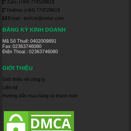
Zalo: (+84) 774529618
Hotline: (+84) 774529618
Email : trinh.le@rorisc.com
ĐĂNG KÝ KINH DOANH
Mã Số Thuế: 0402009891
Fax: 02363746080
Điện Thoại :
02363746080
GIỚI THIỆU
Giới thiệu về công ty
Liên hệ
Hướng dẫn mua hàng và thanh toán