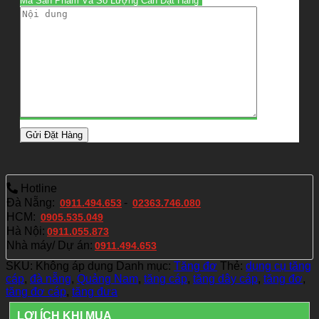
Mã Sản Phẩm Và Số Lượng Cần Đặt Hàng*
Hotline
Đà Nẵng:
-
0911.494.653
02363.746.080
HCM:
0905.535.049
Hà Nội:
0911.055.873
Nhà máy/ Dự án:
0911.494.653
SKU:
Không áp dụng
Danh mục:
Tăng đơ
Thẻ:
dụng cụ tăng
cáp
,
đà nẵng
,
Quảng Nam
,
tăng cáp
,
tăng dây cáp
,
tăng đơ
,
tăng đơ cáp
,
tăng đưa
LỢI ÍCH KHI MUA