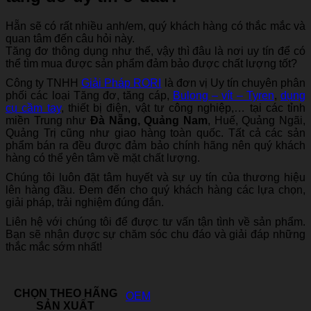
Hẵn sẽ có rất nhiều anh/em, quý khách hàng có thắc mắc và
quan tâm đến câu hỏi này.
Tăng đơ thông dụng như thế, vậy thì đâu là nơi uy tín để có
thể tìm mua được sản phẩm đảm bảo được chất lượng tốt?
Công ty TNHH
Giải Pháp RORI
là đơn vị Uy tín chuyên phân
phối các loại Tăng đơ, tăng cáp,
Bulong – vít – Tyren
,
dụng
cụ cầm tay
, thiết bị điện, vật tư công nghiệp,… tại các tỉnh
miền Trung như
Đà Nẵng,
Quảng Nam
, Huế, Quảng Ngãi,
Quảng Trị cũng như giao hàng toàn quốc. Tất cả các sản
phẩm bán ra đều được đảm bảo chính hãng nên quý khách
hàng có thể yên tâm về mặt chất lượng.
Chúng tôi luôn đặt tâm huyết và sự uy tín của thương hiệu
lên hàng đầu. Đem đến cho quý khách hàng các lựa chọn,
giải pháp, trải nghiệm đúng đắn.
Liên hệ với chúng tôi để được tư vấn tận tình về sản phẩm.
Bạn sẽ nhận được sự chăm sóc chu đáo và giải đáp những
thắc mắc sớm nhất!
CHỌN THEO HÃNG
OEM
SẢN XUẤT