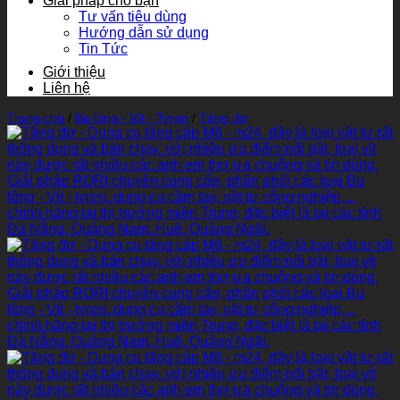
Giải pháp cho bạn
Tư vấn tiêu dùng
Hướng dẫn sử dụng
Tin Tức
Giới thiệu
Liên hệ
Trang chủ
/
Bu lông - Vít - Tyren
/
Tăng đơ