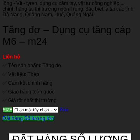
Tăng đơ – Dụng cụ tăng cáp
M6 – m24
Liên hệ
✅ Tên sản phẩm: Tăng đơ
✅ Vật liệu: Thép
✅ Cam kết chính hãng
✅ Giao hàng toàn quốc
✅ Giá tốt nhất thị trường
Xóa
SIZE
Đặt hàng Số lượng lớn
ĐẶT HÀNG SỐ LƯỢNG