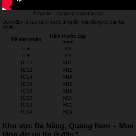
Tăng đơ – Dụng cụ tăng dây cáp
Dưới đây là các kích thước tăng đơ hiện đang có bán tại
RORI:
Kích thước cáp
Mã sản phẩm
(mm)
TD6
M6
TD8
M8
TD10
M10
TD12
M12
TD14
M14
TD16
M16
TD18
M18
TD20
M20
TD22
M22
TD24
M24
Khu vực Đà Nẵng, Quảng Nam – Mua
tăng đơ
uy tín ở đâu?