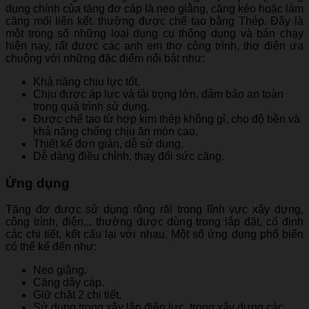
dụng chính của tăng đơ cáp là neo giằng, căng kéo hoặc làm
căng mối liên kết. thường được chế tạo bằng Thép. Đây là
một trong số những loại dụng cụ thông dụng và bán chạy
hiện nay, rất được các anh em thợ công trình, thợ điện ưa
chuộng với những đặc điểm nổi bật như:
Khả năng chịu lực tốt.
Chịu được áp lực và tải trọng lớn, đảm bảo an toàn
trong quá trình sử dụng.
Được chế tạo từ hợp kim thép không gỉ, cho độ bền và
khả năng chống chịu ăn mòn cao.
Thiết kế đơn giản, dễ sử dụng.
Dễ dàng điều chỉnh, thay đổi sức căng.
Ứng dụng
Tăng đơ được sử dụng rộng rãi trong lĩnh vực xây dựng,
công trình, điện,.. thường được dùng trong lắp đặt, cố định
các chi tiết, kết cấu lại với nhau. Một số ứng dụng phổ biến
có thể kể đến như:
Neo giằng.
Căng dây cáp.
Giữ chặt 2 chi tiết.
Sử dụng trong xây lắp điện lực, trong xây dựng các