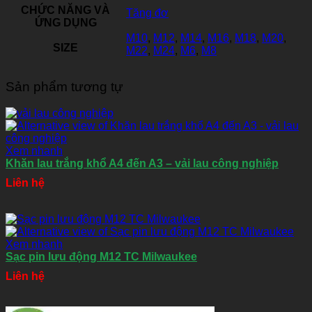
CHỨC NĂNG VÀ
Tăng đơ
ỨNG DỤNG
M10
,
M12
,
M14
,
M16
,
M18
,
M20
,
SIZE
M22
,
M24
,
M6
,
M8
Sản phẩm tương tự
Xem nhanh
Khăn lau trắng khổ A4 đến A3 – vải lau công nghiệp
Liên hệ
Xem nhanh
Sạc pin lưu động M12 TC Milwaukee
Liên hệ