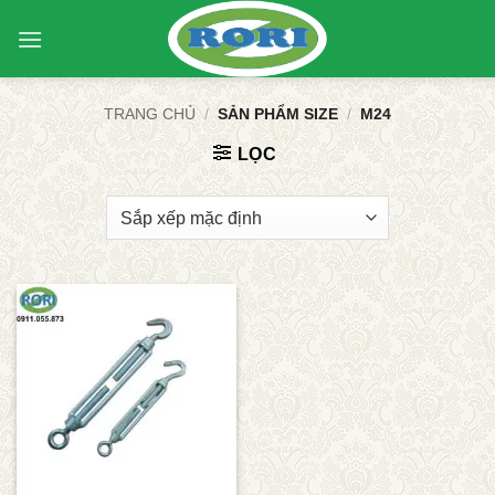
Bỏ
qua
nội
dung
TRANG CHỦ
/
SẢN PHẨM SIZE
/
M24
LỌC