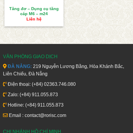
Tăng đơ – Dụng cụ tăng
cáp M6 – m24
Liên hệ
VĂN PHÒNG GIAO DỊCH
ĐÀ NẴNG:
219 Nguyễn Lương Bằng, Hòa Khánh Bắc,
Liên Chiểu, Đà Nẵng
Điện thoại: (+84) 02363.746.080
Zalo: (+84) 911.055.873
Hotline: (+84) 911.055.873
Email : contact@rorisc.com
CHI NHÁNH HỒ CHÍ MINH