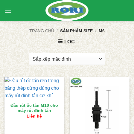
Bỏ
qua
nội
dung
TRANG CHỦ
/
SẢN PHẨM SIZE
/
M6
LỌC
Đầu rút ốc tán M10 cho
máy rút đinh tán
Liên hệ