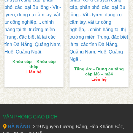
Khóa cáp – Khóa cáp
thép
Tăng đơ – Dụng cụ tăng
Liên hệ
cáp M6 – m24
Liên hệ
VĂN PHÒNG GIAO DỊCH
ĐÀ NẴNG:
219 Nguyễn Lương Bằng, Hòa Khánh Bắc,