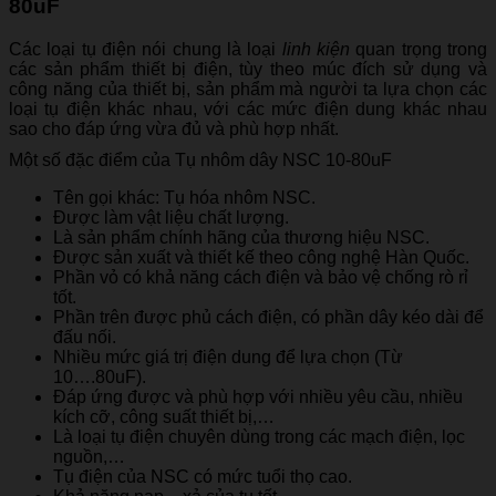
80uF
Các loại tụ điện nói chung là loại
linh kiện
quan trọng trong
các sản phẩm thiết bị điện, tùy theo múc đích sử dụng và
công năng của thiết bị, sản phẩm mà người ta lựa chọn các
loại tụ điện khác nhau, với các mức điện dung khác nhau
sao cho đáp ứng vừa đủ và phù hợp nhất.
Một số đặc điểm của Tụ nhôm dây NSC 10-80uF
Tên gọi khác: Tụ hóa nhôm NSC.
Được làm vật liệu chất lượng.
Là sản phẩm chính hãng của thương hiệu NSC.
Được sản xuất và thiết kế theo công nghệ Hàn Quốc.
Phần vỏ có khả năng cách điện và bảo vệ chống rò rỉ
tốt.
Phần trên được phủ cách điện, có phần dây kéo dài để
đấu nối.
Nhiều mức giá trị điện dung để lựa chọn (Từ
10….80uF).
Đáp ứng được và phù hợp với nhiều yêu cầu, nhiều
kích cỡ, công suất thiết bị,…
Là loại tụ điện chuyên dùng trong các mạch điện, lọc
nguồn,…
Tụ điện của NSC có mức tuổi thọ cao.