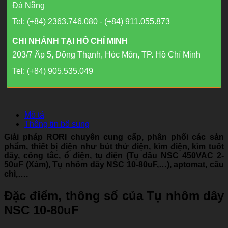
Đà Nẵng
Tel: (+84) 2363.746.080 - (+84) 911.055.873
CHI NHÁNH TẠI HỒ CHÍ MINH
203/7 Ấp 5, Đông Thạnh, Hóc Môn, TP. Hồ Chí Minh
Tel: (+84) 905.535.049
Mô tả
Thông tin bổ sung
Giải pháp RORI chuyên cung cấp, phân phối các sản
phẩm, thiết bị điện như bút thử điện, kìm điện, kìm tuốt
dây, công tắc, ổ điện, tụ điện (Tụ dầu NSC 450VAC 2-
50uF (Xám), Tụ nhôm dây NSC 10-80uF,…), aptomat, cầu
chì,….
Đặc điểm, thông số của Tụ nhôm dây
NSC 10-80uF