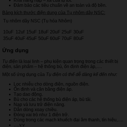
Khả năng nạp – xả của tụ tốt.
Đảm bảo các tiêu chuẩn về an toàn và độ bền.
Bảng kích thước điện dung của Tụ nhôm dây NSC:
Tụ nhôm dây NSC (Tụ hóa Nhôm)
10uF
12uf
15uF
18uF
20uF
25uF
30uF
35uF
40uF
45uF
50uF
60uF
70uF
80uF
Ứng dụng
Tụ điện
là loại linh – phụ kiện quan trọng trong các thiết bị
điện, sản phẩm – hệ thống bù, ổn định điện áp,….
Một số ứng dụng của
Tụ điện có thể dễ dàng kể đến như:
Lọc nhiễu cho dòng điện, nguồn điện.
Ổn định và cân bằng điện áp.
Tạo dao động.
Bù cho các hệ thống bù điện áp, bù tải.
Nạp và lưu trữ điện năng.
Dẫn dòng xoay chiều.
Đóng vai trò như 1 điện trở.
Dùng trong các mạch khuếch đại âm thanh, tín hiệu,….
….v.v