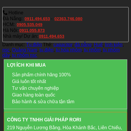
Hotline
Đà Nẵng:
-
0911.494.653
02363.746.080
HCM:
0905.535.049
Hà Nội:
0911.055.873
Nhà máy/ Dự án:
0911.494.653
Danh mục:
Tụ điện
Thẻ:
capacitor
,
đà nẵng
,
Huế
,
linh kiện
,
nsc
,
Quảng Nam
,
tụ điện
,
tụ hóa nhôm
,
tụ nhôm
,
tụ nhôm
dây
,
tụ nhôm nsc
LỢI ÍCH KHI MUA
Sản phẩm chính hãng 100%
Giá luôn tốt nhất
Tư vấn chuyên nghiệp
Giao hàng toàn quốc
Bảo hành & sửa chữa tận tâm
CÔNG TY TNHH GIẢI PHÁP RORI
219 Nguyễn Lương Bằng, Hòa Khánh Bắc, Liên Chiểu,