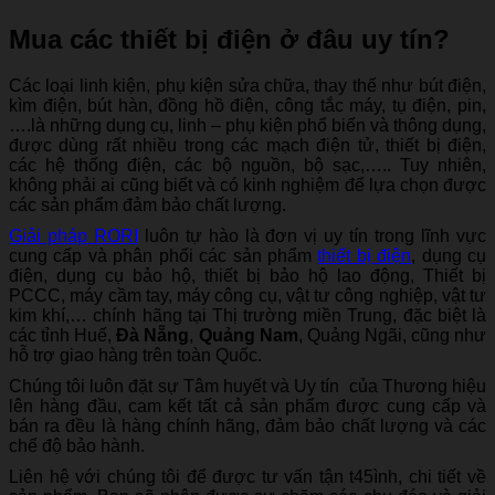
Mua các thiết bị điện ở đâu uy tín?
Các loại linh kiện, phụ kiện sửa chữa, thay thế như bút điện,
kìm điện, bút hàn, đồng hồ điện, công tắc máy, tụ điện, pin,
….là những dụng cụ, linh – phụ kiện phổ biến và thông dụng,
được dùng rất nhiều trong các mạch điện tử, thiết bị điện,
các hệ thống điện, các bộ nguồn, bộ sạc,….. Tuy nhiên,
không phải ai cũng biết và có kinh nghiệm để lựa chọn được
các sản phẩm đảm bảo chất lượng.
Giải pháp RORI
luôn tự hào là đơn vị uy tín trong lĩnh vực
cung cấp và phân phối các sản phẩm
thiết bị điện
, dụng cụ
điện, dụng cụ bảo hộ, thiết bị bảo hộ lao động, Thiết bị
PCCC, máy cầm tay, máy công cụ, vật tư công nghiệp, vật tư
kim khí,… chính hãng tại Thị trường miền Trung, đặc biệt là
các tỉnh Huế,
Đà Nẵng
,
Quảng Nam
, Quảng Ngãi, cũng như
hỗ trợ giao hàng trên toàn Quốc.
Chúng tôi luôn đặt sự Tâm huyết và Uy tín của Thương hiệu
lên hàng đầu, cam kết tất cả sản phẩm được cung cấp và
bán ra đều là hàng chính hãng, đảm bảo chất lượng và các
chế độ bảo hành.
Liên hệ với chúng tôi để được tư vấn tận t45ình, chi tiết về