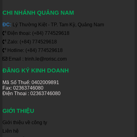
CHI NHÁNH QUẢNG NAM
ĐC:
Lý Thường Kiệt - TP. Tam Kỳ, Quảng Nam
Điện thoại: (+84) 774529618
Zalo: (+84) 774529618
Hotline: (+84) 774529618
Email : trinh.le@rorisc.com
ĐĂNG KÝ KINH DOANH
Mã Số Thuế: 0402009891
Fax: 02363746080
Điện Thoại :
02363746080
GIỚI THIỆU
Giới thiệu về công ty
Liên hệ