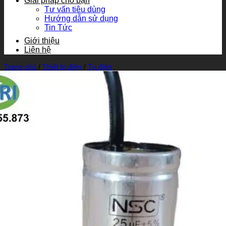
Giải pháp cho bạn
Tư vấn tiêu dùng
Hướng dẫn sử dụng
Tin Tức
Giới thiệu
Liên hệ
Trang chủ
/
Thiết bị điện
/
Tụ điện