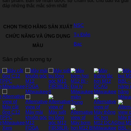
sản phẩm. Bạn sẽ nhận được sự chăm sóc chu đáo và giải
đáp những thắc mắc sớm nhất!
NSC
CHỌN THEO HÃNG SẢN XUẤT
Tụ Điện
CHỨC NĂNG VÀ ỨNG DỤNG
Bạc
MÀU
Sản phẩm tương tự
Xem