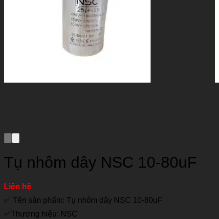
Tụ nhôm dây NSC 10-80uF
Liên hệ
✅ Tên sản phẩm: Tụ nhôm dây NSC 10-80uF
✅Thương hiệu: NSC