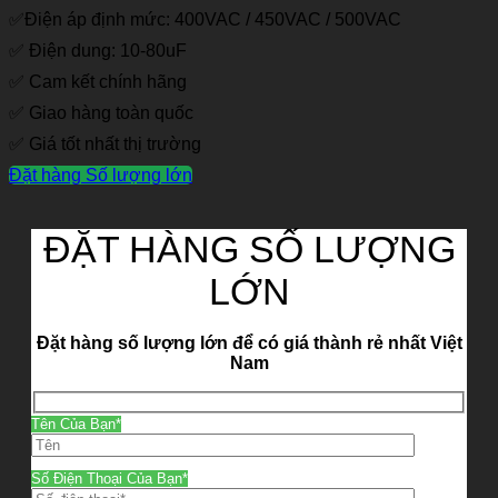
✅Điện áp định mức: 400VAC / 450VAC / 500VAC
✅ Điện dung: 10-80uF
✅ Cam kết chính hãng
✅ Giao hàng toàn quốc
✅ Giá tốt nhất thị trường
Đặt hàng Số lượng lớn
ĐẶT HÀNG SỐ LƯỢNG
LỚN
Đặt hàng số lượng lớn để có giá thành rẻ nhất Việt
Nam
Tên Của Bạn*
Số Điện Thoại Của Bạn*