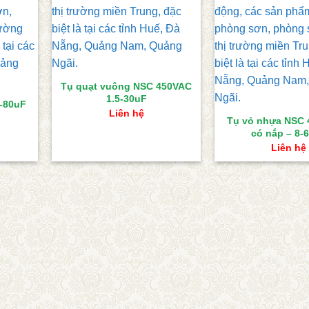
Tụ quạt vuông NSC 450VAC
1.5-30uF
-80uF
Liên hệ
Tụ vỏ nhựa NSC 
có nắp – 8-
Liên hệ