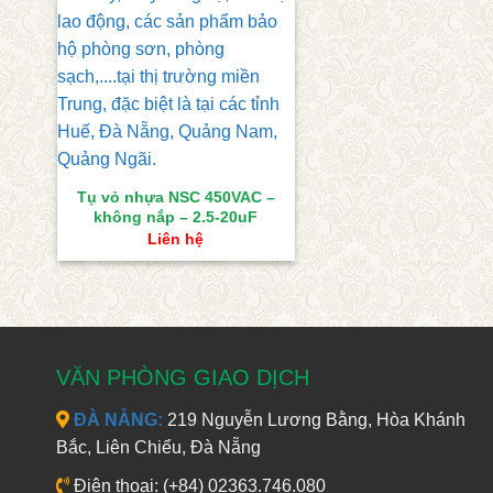
Tụ vỏ nhựa NSC 450VAC –
không nắp – 2.5-20uF
Liên hệ
VĂN PHÒNG GIAO DỊCH
ĐÀ NẴNG:
219 Nguyễn Lương Bằng, Hòa Khánh
Bắc, Liên Chiểu, Đà Nẵng
Điện thoại: (+84) 02363.746.080