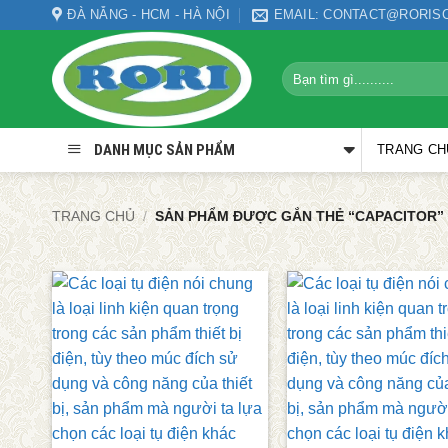
Bỏ
ĐÀ NẴNG - HCM - HÀ NỘI
EMAIL: CONTACT@RORIS
qua
nội
Tìm
dung
kiếm:
DANH MỤC SẢN PHẨM
TRANG CH
TRANG CHỦ
/
SẢN PHẨM ĐƯỢC GẮN THẺ “CAPACITOR”