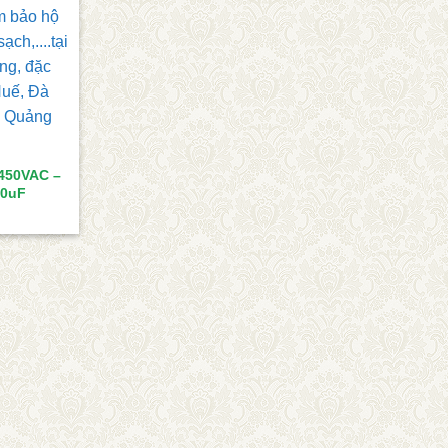
450VAC –
60uF