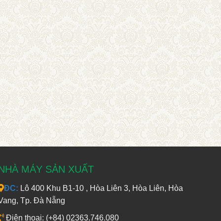
NHÀ MÁY SẢN XUẤT
ĐC:
Lô 400 Khu B1-10 , Hòa Liên 3, Hòa Liên, Hòa
Vang, Tp. Đà Nẵng
Điện thoại: (+84) 02363.746.080