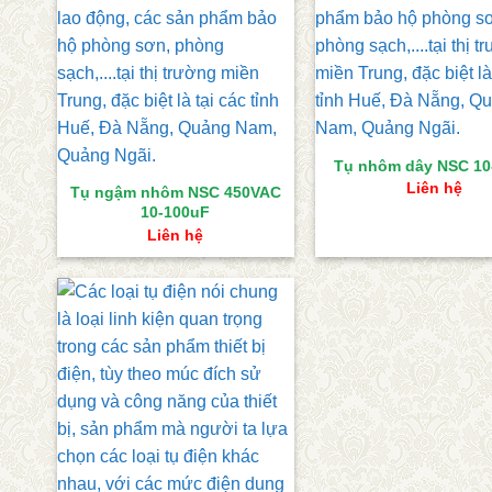
Tụ nhôm dây NSC 10
Liên hệ
Tụ ngậm nhôm NSC 450VAC
10-100uF
Liên hệ