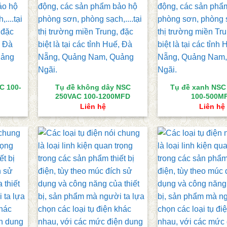
C 100-
Tụ đề không dây NSC
Tụ đề xanh NSC
250VAC 100-1200MFD
100-500M
Liên hệ
Liên hệ