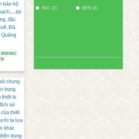
BẠC
(2)
ĐEN
(2)
 350VAC
FD