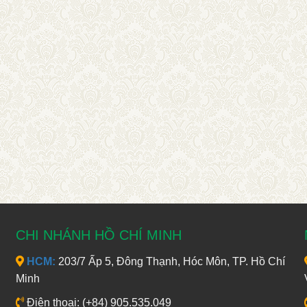
CHI NHÁNH HỒ CHÍ MINH
HCM:
203/7 Ấp 5, Đông Thạnh, Hóc Môn, TP. Hồ Chí
Minh
Điện thoại: (+84) 905.535.049