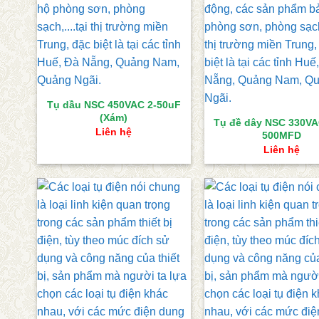
Tụ dầu NSC 450VAC 2-50uF
(Xám)
Tụ đề dây NSC 330VA
Liên hệ
500MFD
Liên hệ