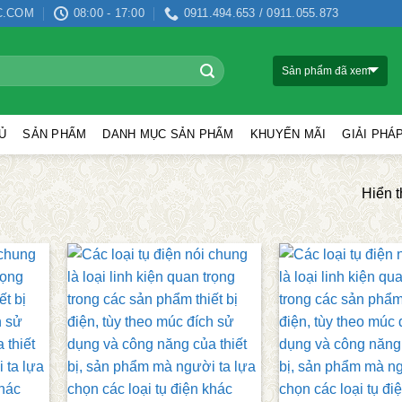
C.COM
08:00 - 17:00
0911.494.653 / 0911.055.873
Sản phẩm đã xem
Ủ
SẢN PHẨM
DANH MỤC SẢN PHẨM
KHUYẾN MÃI
GIẢI PHÁ
Hiển t