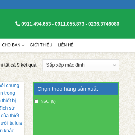
0911.494.653 - 0911.055.873 - 0236.3746080
P CHO BẠN
GIỚI THIỆU
LIÊN HỆ
hị tất cả 9 kết quả
Chọn theo hãng sản xuất
NSC
(9)