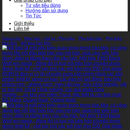
Giải pháp cho bạn
Tư vấn tiêu dùng
Hướng dẫn sử dụng
Tin Tức
Giới thiệu
Liên hệ
Trang chủ
/
Máy hàn - Vật tư - Phụ kiện
/
Phụ kiện hàn
/
Phụ kiện
hàn Mig
/
Nối bép hàn Mig