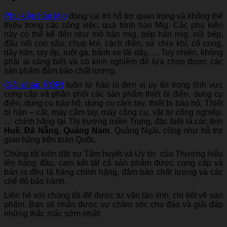
Phụ kiện hàn Mig
đóng vai trò hỗ trợ quan trọng và không thể
thiếu trong các công việc, quá trình hàn Mig. Các phụ kiện
này có thể kể đến như mỏ hàn mig, bép hàn mig, nối bép,
đầu nối con sâu, chụp khí, cách điện, sứ chia khí, cổ cong,
dây hàn, tay ốp, ruột gà, bánh xe tải dây,…. Tuy nhiên, không
phải ai cũng biết và có kinh nghiệm để lựa chọn được các
sản phẩm đảm bảo chất lượng.
Giải pháp RORI
luôn tự hào là đơn vị uy tín trong lĩnh vực
cung cấp và phân phối các sản phẩm thiết bị điện, dụng cụ
điện, dụng cụ bảo hộ, dụng cụ cầm tay, thiết bị bảo hộ, Thiết
bị hàn – cắt, máy cầm tay, máy công cụ, vật tư công nghiệp,
… chính hãng tại Thị trường miền Trung, đặc biệt là các tỉnh
Huế
,
Đà Nẵng
,
Quảng Nam
, Quảng Ngãi, cũng như hỗ trợ
giao hàng trên toàn Quốc.
Chúng tôi luôn đặt sự Tâm huyết và Uy tín của Thương hiệu
lên hàng đầu, cam kết tất cả sản phẩm được cung cấp và
bán ra đều là hàng chính hãng, đảm bảo chất lượng và các
chế độ bảo hành.
Liên hệ với chúng tôi để được tư vấn tận tình, chi tiết về sản
phẩm. Bạn sẽ nhận được sự chăm sóc chu đáo và giải đáp
những thắc mắc sớm nhất!