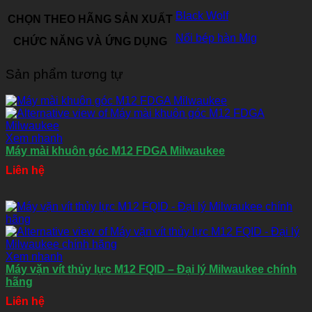
Black Wolf
CHỌN THEO HÃNG SẢN XUẤT
Nối bép hàn Mig
CHỨC NĂNG VÀ ỨNG DỤNG
Sản phẩm tương tự
Xem nhanh
Máy mài khuôn góc M12 FDGA Milwaukee
Liên hệ
Xem nhanh
Máy vặn vít thủy lực M12 FQID – Đại lý Milwaukee chính
hãng
Liên hệ