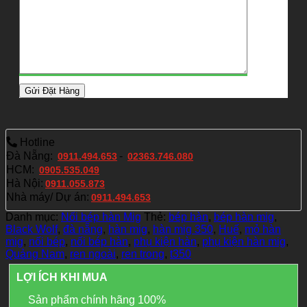
Hotline
Đà Nẵng:
-
0911.494.653
02363.746.080
HCM:
0905.535.049
Hà Nội:
0911.055.873
Nhà máy/ Dự án:
0911.494.653
Danh mục:
Nối bép hàn Mig
Thẻ:
bép hàn
,
bép hàn mig
,
Black Wolf
,
đà nẵng
,
hàn mig
,
hàn mig 350
,
Huế
,
mỏ hàn
mig
,
nối bép
,
nối bép hàn
,
phụ kiện hàn
,
phụ kiện hàn mig
,
Quảng Nam
,
ren ngoài
,
ren trong
,
t350
LỢI ÍCH KHI MUA
Sản phẩm chính hãng 100%