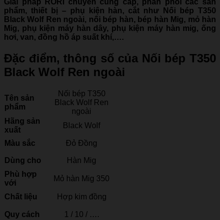
Giải pháp RORI chuyên cung cấp, phân phối các sản
phẩm, thiết bị – phụ kiện hàn, cắt như Nối bép T350
Black Wolf Ren ngoài, nối bép hàn, bép hàn Mig, mỏ hàn
Mig, phụ kiện máy hàn dây, phụ kiện máy hàn mig, ống
hơi, van, đồng hồ áp suất khí,….
Đặc điểm, thông số của Nối bép T350
Black Wolf Ren ngoài
Nối bép T350
Tên sản
Black Wolf Ren
phẩm
ngoài
Hãng sản
Black Wolf
xuất
Màu sắc
Đỏ Đồng
Dùng cho
Hàn Mig
Phù hợp
Mỏ hàn Mig 350
với
Chất liệu
Hợp kim đồng
Quy cách
1 / 10 / ….