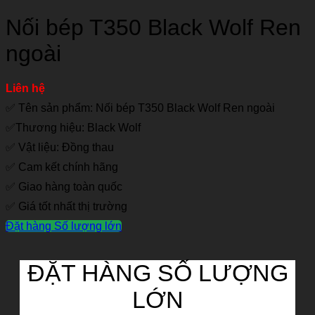
Nối bép T350 Black Wolf Ren
ngoài
Liên hệ
✅ Tên sản phẩm: Nối bép T350 Black Wolf Ren ngoài
✅Thương hiệu: Black Wolf
✅ Vật liệu: Đồng thau
✅ Cam kết chính hãng
✅ Giao hàng toàn quốc
✅ Giá tốt nhất thị trường
Đặt hàng Số lượng lớn
ĐẶT HÀNG SỐ LƯỢNG
LỚN