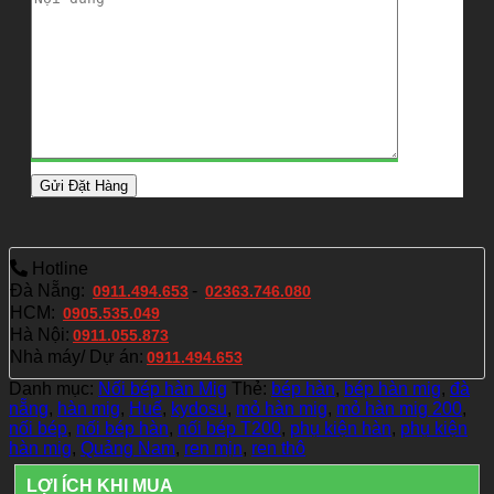
Hotline
Đà Nẵng:
-
0911.494.653
02363.746.080
HCM:
0905.535.049
Hà Nội:
0911.055.873
Nhà máy/ Dự án:
0911.494.653
Danh mục:
Nối bép hàn Mig
Thẻ:
bép hàn
,
bép hàn mig
,
đà
nẵng
,
hàn mig
,
Huế
,
kydosu
,
mỏ hàn mig
,
mỏ hàn mig 200
,
nối bép
,
nối bép hàn
,
nối bép T200
,
phụ kiện hàn
,
phụ kiện
hàn mig
,
Quảng Nam
,
ren mịn
,
ren thô
LỢI ÍCH KHI MUA