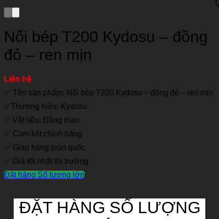
Nối bép T200 Kydosu – đồng
đỏ – ren mịn
Liên hệ
✅ Tên sản phẩm: Nối bép T200 Kydosu – đồng đỏ – ren mịn
✅Thương hiệu: Kydosu
✅ Vật liệu: Đồng thau
✅ Cam kết chính hãng
✅ Giao hàng toàn quốc
✅ Giá tốt nhất thị trường
Đặt hàng Số lượng lớn
ĐẶT HÀNG SỐ LƯỢNG