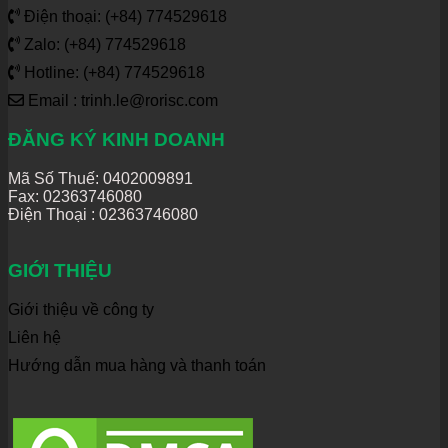
Điện thoại: (+84) 774529618
Zalo: (+84) 774529618
Hotline: (+84) 774529618
Email : trinh.le@rorisc.com
ĐĂNG KÝ KINH DOANH
Mã Số Thuế: 0402009891
Fax: 02363746080
Điện Thoại :
02363746080
GIỚI THIỆU
Giới thiệu về công ty
Liên hệ
Hướng dẫn mua hàng và thanh toán