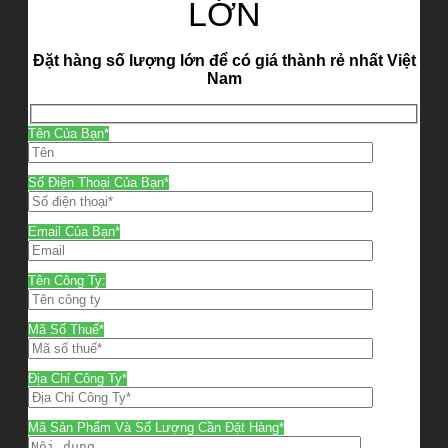
LỚN
Đặt hàng số lượng lớn để có giá thành rẻ nhất Việt
Nam
Tên Của Bạn*
Số Điện Thoại Của Bạn*
Email Của Bạn*
Tên Công Ty:
Mã Số Thuế*
Địa Chỉ Công Ty*
Mã Sản Phẩm Và Số Lượng Cần Đặt Hàng*