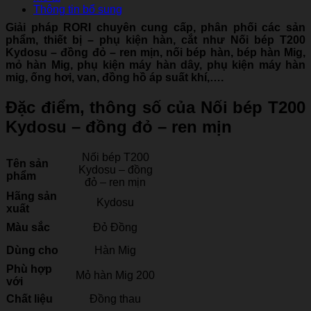
Thông tin bổ sung
Giải pháp RORI chuyên cung cấp, phân phối các sản
phẩm, thiết bị – phụ kiện hàn, cắt như Nối bép T200
Kydosu – đồng đỏ – ren mịn, nối bép hàn, bép hàn Mig,
mỏ hàn Mig, phụ kiện máy hàn dây, phụ kiện máy hàn
mig, ống hơi, van, đồng hồ áp suất khí,….
Đặc điểm, thông số của Nối bép T200
Kydosu – đồng đỏ – ren mịn
Nối bép T200
Tên sản
Kydosu – đồng
phẩm
đỏ – ren mịn
Hãng sản
Kydosu
xuất
Màu sắc
Đỏ Đồng
Dùng cho
Hàn Mig
Phù hợp
Mỏ hàn Mig 200
với
Chất liệu
Đồng thau