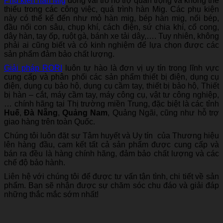
Phụ kiện hàn Mig
đóng vai trò hỗ trợ quan trọng và không thể
thiếu trong các công việc, quá trình hàn Mig. Các phụ kiện
này có thể kể đến như mỏ hàn mig, bép hàn mig, nối bép,
đầu nối con sâu, chụp khí, cách điện, sứ chia khí, cổ cong,
dây hàn, tay ốp, ruột gà, bánh xe tải dây,…. Tuy nhiên, không
phải ai cũng biết và có kinh nghiệm để lựa chọn được các
sản phẩm đảm bảo chất lượng.
Giải pháp RORI
luôn tự hào là đơn vị uy tín trong lĩnh vực
cung cấp và phân phối các sản phẩm thiết bị điện, dụng cụ
điện, dụng cụ bảo hộ, dụng cụ cầm tay, thiết bị bảo hộ, Thiết
bị hàn – cắt, máy cầm tay, máy công cụ, vật tư công nghiệp,
… chính hãng tại Thị trường miền Trung, đặc biệt là các tỉnh
Huế
,
Đà Nẵng
,
Quảng Nam
, Quảng Ngãi, cũng như hỗ trợ
giao hàng trên toàn Quốc.
Chúng tôi luôn đặt sự Tâm huyết và Uy tín của Thương hiệu
lên hàng đầu, cam kết tất cả sản phẩm được cung cấp và
bán ra đều là hàng chính hãng, đảm bảo chất lượng và các
chế độ bảo hành.
Liên hệ với chúng tôi để được tư vấn tận tình, chi tiết về sản
phẩm. Bạn sẽ nhận được sự chăm sóc chu đáo và giải đáp
những thắc mắc sớm nhất!