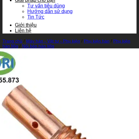
Giải pháp cho bạn
Tư vấn tiêu dùng
Hướng dẫn sử dụng
Tin Tức
Giới thiệu
Liên hệ
Trang chủ
/
Máy hàn - Vật tư - Phụ kiện
/
Phụ kiện hàn
/
Phụ kiện
hàn Mig
/
Nối bép hàn Mig