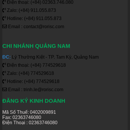
Điện thoại: (+84) 02363.746.080
Zalo: (+84) 911.055.873
Hotline: (+84) 911.055.873
Email : contact@rorisc.com
CHI NHÁNH QUẢNG NAM
ĐC:
Lý Thường Kiệt - TP. Tam Kỳ, Quảng Nam
Điện thoại: (+84) 774529618
Zalo: (+84) 774529618
Hotline: (+84) 774529618
Email : trinh.le@rorisc.com
ĐĂNG KÝ KINH DOANH
Mã Số Thuế: 0402009891
Fax: 02363746080
Điện Thoại :
02363746080