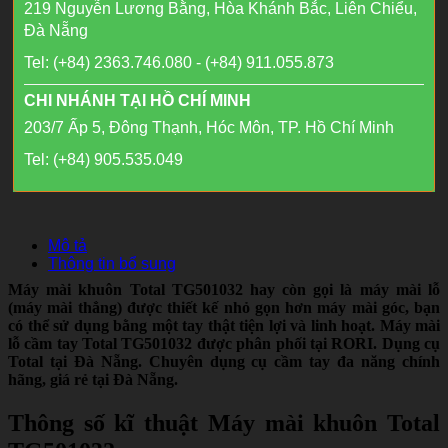
219 Nguyễn Lương Bằng, Hòa Khánh Bắc, Liên Chiểu,
Đà Nẵng
Tel: (+84) 2363.746.080 - (+84) 911.055.873
CHI NHÁNH TẠI HỒ CHÍ MINH
203/7 Ấp 5, Đông Thạnh, Hóc Môn, TP. Hồ Chí Minh
Tel: (+84) 905.535.049
Mô tả
Thông tin bổ sung
Máy mài khuôn Total TG501032 hay còn gọi là máy mài lỗ
(máy mài thẳng) được thiết kế nhỏ gọn hơn máy mài góc, bạn
có thể sử dụng bằng một tay thật tiện lợi và linh hoạt. Máy mài
lỗ cầm tay Total TG501032 được phân phối tại RORI. Dụng cụ
Total tại Đà Nẵng. Chuyên dụng cụ cầm tay đa năng chính
hãng, giá rẻ tại Đà Nẵng.
Thông số kĩ thuật Máy mài khuôn Total