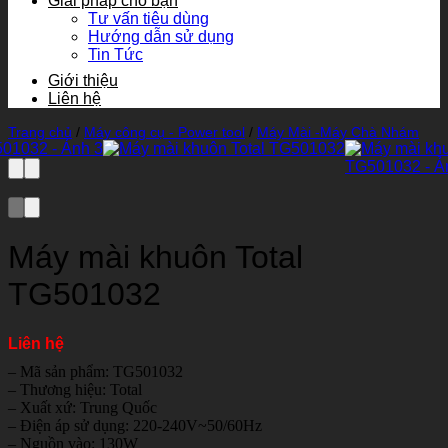
Giải pháp cho bạn
Tư vấn tiêu dùng
Hướng dẫn sử dụng
Tin Tức
Giới thiệu
Liên hệ
Trang chủ
/
Máy công cụ - Power tool
/
Máy Mài -Máy Chà Nhám
Máy mài khuôn Total
TG501032
Liên hệ
– Mã sản phẩm: TG501032
– Thương hiệu: Total
– Xuất xứ: Trung Quốc
– Điện áp sử dụng: 220-240V~50/60Hz
– Nguồn vào: 130W