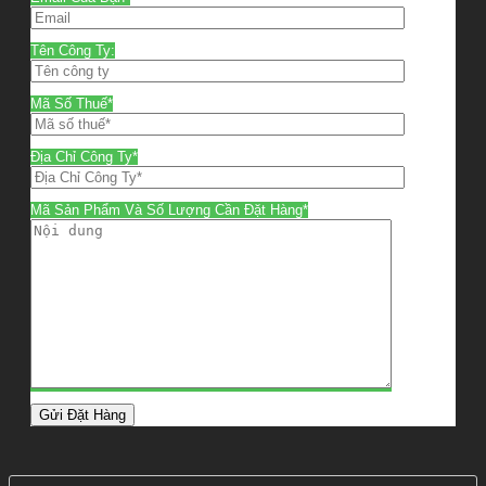
Tên Công Ty:
Mã Số Thuế*
Địa Chỉ Công Ty*
Mã Sản Phẩm Và Số Lượng Cần Đặt Hàng*