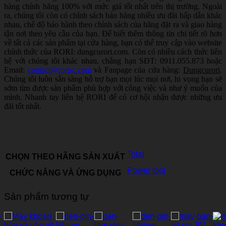
hàng chính hãng 100% với mức giá tốt nhất trên thị trường. Ngoài
ra, chúng tôi còn có chính sách bán hàng nhiều ưu đãi hấp dẫn khác
nhau, chế độ bảo hành theo chính sách của hãng đặt ra và giao hàng
tận nơi theo yêu cầu của bạn. Để biết thêm thông tin chi tiết rõ hơn
về tất cả các sản phẩm tại cửa hàng, bạn có thể truy cập vào website
chính thức của RORI: dungcurori.com. Còn có nhiều cách thức liên
hệ với chúng tôi khác nhau, chẳng hạn SĐT: 0911.055.873 hoặc
Email:
contact@rorisc.com
và Fanpage của cửa hàng:
Dungcurori
.
Chúng tôi luôn sẵn sàng hỗ trợ bạn mọi lúc mọi nơi, hi vọng bạn sẽ
sớm tìm được sản phẩm phù hợp với công việc và như ý muốn của
mình. Nhanh tay liên hệ RORI để có cơ hội nhận được những ưu
đãi tốt nhất.
Total
CHỌN THEO HÃNG SẢN XUẤT
Power tool
CHỨC NĂNG VÀ ỨNG DỤNG
Sản phẩm tương tự