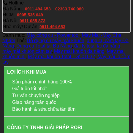
Hotline
Đà Nẵng:
-
0911.494.653
02363.746.080
HCM:
0905.535.049
Hà Nội:
0911.055.873
Nhà máy/ Dự án:
0911.494.653
Danh mục:
Máy công cụ - Power tool
,
Máy Mài -Máy Chà
Nhám
Thẻ:
Bộ dụng cụ máy mài khuôn
,
dụng cụ cầm tay Đà
Nẵng
,
Dụng cụ Total tại Đà Nẵng
,
đại lý total tại đà nẵng
,
máy mài khuôn cầm tay
,
Máy mài khuôn đa năng
,
Máy mài
khuôn mini
,
Máy mài khuôn Total TG501032
,
Máy mài lỗ cầm
tay
LỢI ÍCH KHI MUA
Sản phẩm chính hãng 100%
Giá luôn tốt nhất
Tư vấn chuyên nghiệp
Giao hàng toàn quốc
Bảo hành & sửa chữa tận tâm
CÔNG TY TNHH GIẢI PHÁP RORI