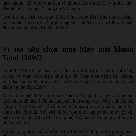
mài khuôn thông thường bạn sẽ không làm được. Đây là loại dây
đàn hồi tốt, bền bỉ, sử dụng được lâu dài.
Trọn bộ phụ kiện của máy được đựng trong từng hộp nhỏ rất khoa
học và tất cả sẽ được cất gọn trong vali nhựa bao gồm 100 phụ kiện
đi kèm và một trục dẻo đàn hồi tốt.
Vì sao nên chọn mua Máy mài khuôn
Total 130W?
Total TG501032 là máy mài cầm tay cực kì nhỏ gọn, chi nặng
1,4kg, vỏ máy cách điện, chịu lực tốt. Máy hoạt động êm, không
rung lắc, tạo sự thoải mái cho người sử dụng. Dây điện máy dài, sử
dụng nguồn điện 220V.
Máy có có kích thước cốt mài 3,2mm, dễ dàng thay thế các loại mũi
khác nhau để thực hiện đa dạng các loại công việc. Máy chỉ tiêu thụ
công suất 130W, cực kì tiết kiệm điện năng mà vẫn đảm bảo được
công việc tốt nhất. Với kích thước gọn nhẹ, bạn có thể làm việc với
máy mài khuôn TG501032 trong một thời gian liên tục mà không lo
bị đau mỏi tay.
Bộ dụng cụ máy mài khuôn
TG501032 đầy đủ phụ kiện, máy hoạt