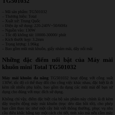
TG501032
– Mã sản phẩm: TG501032
– Thương hiệu: Total
– Xuất xứ: Trung Quốc
– Điện áp sử dụng: 220-240V~50/60Hz
– Nguồn vào: 130W
– Tốc độ không tải: 10000-30000/ phút
– Kích thước kẹp: 3.2mm
– Trọng lượng: 1.96kg
– Bao gồm mũi mài khuôn, giấy nhám mài, dây nối mài
Những đặc điểm nổi bật của Máy mài
khuôn mini Total TG501032
Máy mài khuôn đa năng
TG501032 hoạt động với công suất
130W, tốc độ có thể thay đổi cho công việc khác nhau, đặc biệt là đi
kèm rất nhiều phụ kiện, bao gồm đa dạng các mũi mài để bạn sử
dụng cho đúng với mục đích sử dụng.
Không chỉ vậy, điểm đặc biệt của bộ sản phẩm này chính là đi kèm
dây truyền động máy mài khuôn (trục dẻo đàn hồi tốt), cho phép
bạn cầm thao tác như một cây bút viết thông thường, phục vụ nhu
cầu điêu khắc bằng tay một cách chi tiết, tinh xảo mà nếu cầm máy