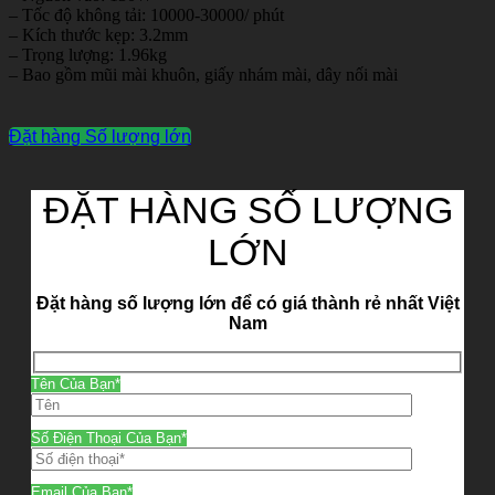
– Tốc độ không tải: 10000-30000/ phút
– Kích thước kẹp: 3.2mm
– Trọng lượng: 1.96kg
– Bao gồm mũi mài khuôn, giấy nhám mài, dây nối mài
Đặt hàng Số lượng lớn
ĐẶT HÀNG SỐ LƯỢNG
LỚN
Đặt hàng số lượng lớn để có giá thành rẻ nhất Việt
Nam
Tên Của Bạn*
Số Điện Thoại Của Bạn*
Email Của Bạn*