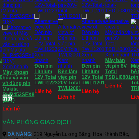
h
Xem
Xem
Xem nhanh
u
nhanh
Xem
nhanh
Máy bắn
Xe
Đèn pin
nhanh
Đèn pin
vít pin 8V
Má
Xem nhanh
Lithium
Đèn làm
Lithium
Total
bê 
Máy khoan
0
12V Total
việc pin
12V Total
TSDLI0801
pin
búa và vặn
TWLI1223
20V Total
TWLI1201
Tot
vít dùng pin
Liên hệ
TWLI2001
TR
Makita
Liên hệ
Liên hệ
DHP453SFX8
Liên hệ
Liê
(18V)
Liên hệ
VĂN PHÒNG GIAO DỊCH
ĐÀ NẴNG:
219 Nguyễn Lương Bằng, Hòa Khánh Bắc,