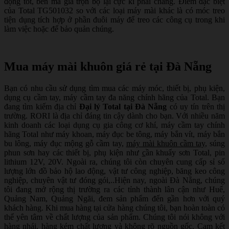
động tốt, bền mà giá trọn bộ lại cực kì phải chăng. Điểm đặc biệt
của Total TG501032 so với các loại máy mài khác là có móc treo
tiện dụng tích hợp ở phần đuôi máy để treo các công cụ trong khi
làm việc hoặc để bảo quản chúng.
Mua máy mài khuôn giá rẻ tại Đà Nẵng
Bạn có nhu cầu sử dụng tìm mua các máy móc, thiết bị, phụ kiện,
dụng cụ cầm tay, máy cầm tay đa năng chính hãng của Total. Bạn
đang tìm kiếm địa chỉ
Đại lý Total tại Đà Nẵng
có uy tín trên thị
trường. RORI là địa chỉ đáng tin cậy dành cho bạn. Với nhiều năm
kinh doanh các loại dụng cụ gia công cơ khí, máy cầm tay chính
hãng Total như máy khoan, máy đục be tông, máy bắn vít, máy bắn
bu lông, máy đục mộng gỗ cầm tay,
máy mài khuôn cầm tay
, súng
phun sơn hay các thiết bị, phụ kiện như
c
ần khuấy sơn Total, pin
lithium 12V, 20V. Ngoài ra, chúng tôi còn chuyên cung cấp sỉ số
lượng lớn đồ bảo hộ lao động, vật tư công nghiệp, băng keo công
nghiệp, chuyên vật tư đóng gói,..Hiện nay, ngoài Đà Nẵng, chúng
tôi đang mở rộng thị trường ra các tỉnh thành lân cận như Huế,
Quảng Nam, Quảng Ngãi, đem sản phẩm đến gần hơn với quý
khách hàng. Khi mua hàng tại cửa hàng chúng tôi, bạn hoàn toàn có
thể yên tâm về chất lượng của sản phẩm. Chúng tôi nói không với
hàng nhái, hàng kém chất lượng và không rõ nguồn gốc. Cam kết