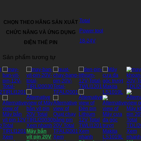
Total
CHỌN THEO HÃNG SẢN XUẤT
Power tool
CHỨC NĂNG VÀ ỨNG DỤNG
18-24V
ĐIỆN THẾ PIN
Sản phẩm tương tự
Xem nhanh
Máy bắn
Xem
Xem
Xem
vít pin 20V
Xem
nhanh
nhanh