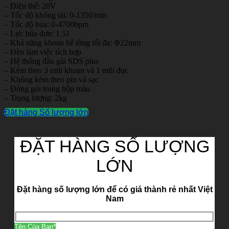
– Điện thế: 20V
– Tốc độ không tải: 0-1350/min
– Tốc độ búa: 0-4700bpm
– Lực búa đơn: 1.5J
– Khả năng khoan bê tông tối đa: Φ22mm
– Đèn làm việc tích hợp
– Hệ thống đầu gài SDS plus
– Kèm theo 3 mũi khoan và 1 mũi đục
– Không kèm theo pin và sạc
– Đóng gói trong hộp màu
– Trọng lượng: 2kg
Đặt hàng Số lượng lớn
ĐẶT HÀNG SỐ LƯỢNG
LỚN
Đặt hàng số lượng lớn để có giá thành rẻ nhất Việt
Nam
Tên Của Bạn*