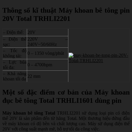
Thông số kĩ thuật Máy khoan bê tông pin
20V Total TRHLI2201
– Điện thế:
20V
– Điện thế
220V –
sạc:
240V~50/60Hz
– Tốc độ
0 – 1350 vòng/phút
không tải:
– Lực búa
0 – 4700bpm
tối đa:
– Khả năng
22 mm
khoan tối đa
Một số đặc điểm cơ bản của Máy khoan
đục bê tông Total TRHLI1601 dùng pin
Máy khoan bê tông Total
TRHLI2201 sử dụng loại pin có điện
thế 20V là sản phẩm đến từ hãng Total. Một thương hiệu đứng đầu
về máy khoan có độ bền và chất lượng cao. Máy sử dụng điện thế
20V với công suất mạnh mẽ, hỗ trợ tối đa công việc.