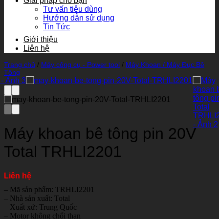
Giải pháp cho bạn
Tư vấn tiêu dùng
Hướng dẫn sử dụng
Tin Tức
Giới thiệu
Liên hệ
Trang chủ
/
Máy công cụ - Power tool
/
Máy Khoan / Máy Đục Bê
Tông
Máy khoan bê tông pin 20V
Total TRHLI2201
Liên hệ
– Mã sản phẩm: TRHLI2201
– Nhà sản xuất: Total
– Xuất xứ: Trung Quốc
– Motor không chổi than