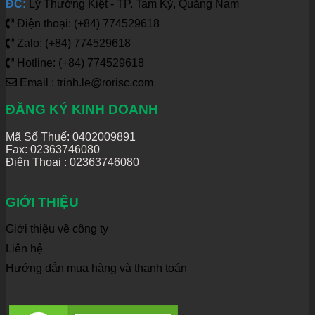
ĐC:
Lý Thường Kiệt - TP. Tam Kỳ, Quảng Nam
Điện thoại: (+84) 774529618
Zalo: (+84) 774529618
Hotline: (+84) 774529618
Email : trinh.le@rorisc.com
ĐĂNG KÝ KINH DOANH
Mã Số Thuế: 0402009891
Fax: 02363746080
Điện Thoại :
02363746080
GIỚI THIỆU
Giới thiệu về công ty
Liên hệ
Hướng dẫn mua hàng và thanh toán