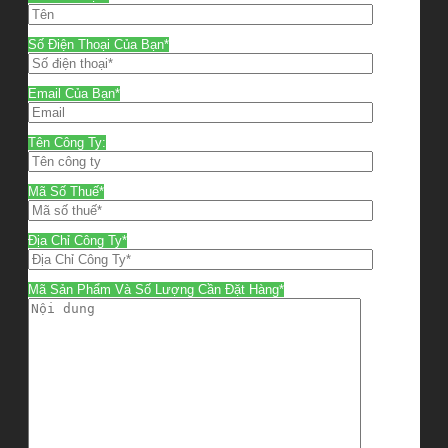
Số Điện Thoại Của Bạn*
Email Của Bạn*
Tên Công Ty:
Mã Số Thuế*
Địa Chỉ Công Ty*
Mã Sản Phẩm Và Số Lượng Cần Đặt Hàng*