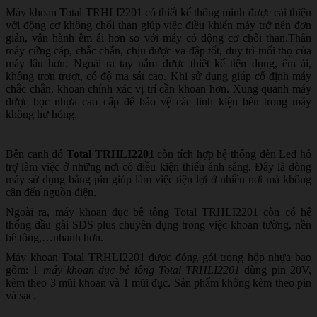
Máy khoan Total TRHLI2201 có thiết kế thông minh được cải thiện
với động cơ không chổi than giúp việc điều khiển máy trở nên đơn
giản, vận hành êm ái hơn so với máy có động cơ chổi than.Thân
máy cứng cáp, chắc chắn, chịu được va đập tốt, duy trì tuổi thọ của
máy lâu hơn. Ngoài ra tay nắm được thiết kế tiện dụng, êm ái,
không trơn trượt, có độ ma sát cao. Khi sử dụng giúp cố định máy
chắc chắn, khoan chính xác vị trí cần khoan hơn. Xung quanh máy
được bọc nhựa cao cấp để bảo vệ các linh kiện bên trong máy
không hư hỏng.
Bên cạnh đó
Total TRHLI2201
còn tích hợp hệ thống đèn Led hỗ
trợ làm việc ở những nơi có điều kiện thiếu ánh sáng. Đây là dòng
máy sử dụng bằng pin giúp làm việc tiện lợi ở nhiều nơi mà không
cần đến nguồn điện.
Ngoài ra, máy khoan đục bê tông Total TRHLI2201 còn có hệ
thống đầu gài SDS plus chuyên dụng trong việc khoan tường, nền
bê tông,…nhanh hơn.
Máy khoan Total TRHLI2201 được đóng gói trong hộp nhựa bao
gồm: 1
máy khoan đục bê tông Total TRHLI2201
dùng pin 20V,
kèm theo 3 mũi khoan và 1 mũi đục. Sản phẩm không kèm theo pin
và sạc.