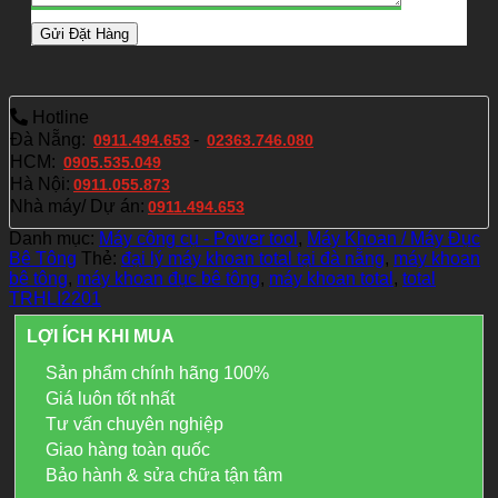
Hotline
Đà Nẵng:
-
0911.494.653
02363.746.080
HCM:
0905.535.049
Hà Nội:
0911.055.873
Nhà máy/ Dự án:
0911.494.653
Danh mục:
Máy công cụ - Power tool
,
Máy Khoan / Máy Đục
Bê Tông
Thẻ:
đại lý máy khoan total tại đà nẵng
,
máy khoan
bê tông
,
máy khoan đục bê tông
,
máy khoan total
,
total
TRHLI2201
LỢI ÍCH KHI MUA
Sản phẩm chính hãng 100%
Giá luôn tốt nhất
Tư vấn chuyên nghiệp
Giao hàng toàn quốc
Bảo hành & sửa chữa tận tâm