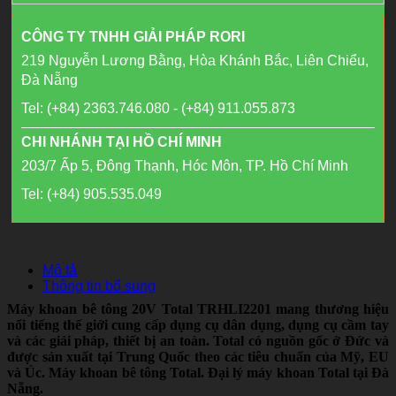
CÔNG TY TNHH GIẢI PHÁP RORI
219 Nguyễn Lương Bằng, Hòa Khánh Bắc, Liên Chiểu,
Đà Nẵng
Tel: (+84) 2363.746.080 - (+84) 911.055.873
CHI NHÁNH TẠI HỒ CHÍ MINH
203/7 Ấp 5, Đông Thạnh, Hóc Môn, TP. Hồ Chí Minh
Tel: (+84) 905.535.049
Mô tả
Thông tin bổ sung
Máy khoan bê tông 20V Total TRHLI2201 mang thương hiệu
nổi tiếng thế giới cung cấp dụng cụ dân dụng, dụng cụ cầm tay
và các giải pháp, thiết bị an toàn. Total có nguồn gốc ở Đức và
được sản xuất tại Trung Quốc theo các tiêu chuẩn của Mỹ, EU
và Úc. Máy khoan bê tông Total. Đại lý máy khoan Total tại Đà
Nẵng.