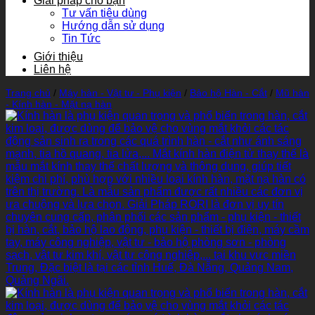
Giải pháp cho bạn
Tư vấn tiêu dùng
Hướng dẫn sử dụng
Tin Tức
Giới thiệu
Liên hệ
Trang chủ
/
Máy hàn - Vật tư - Phụ kiện
/
Bảo hộ Hàn - Cắt
/
Mũ hàn
- Kính hàn - Mặt nạ hàn