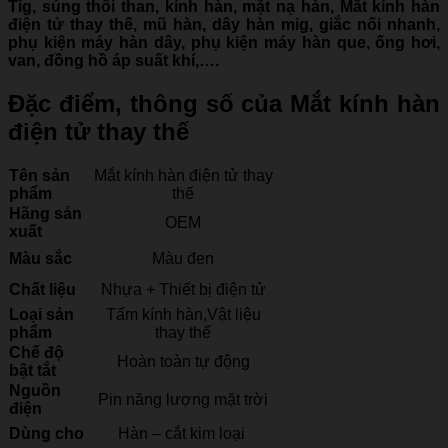
Tig, súng thổi than, kính hàn, mặt nạ hàn, Mắt kính hàn
điện tử thay thế, mũ hàn, dây hàn mig, giắc nối nhanh,
phụ kiện máy hàn dây, phụ kiện máy hàn que, ống hơi,
van, đồng hồ áp suất khí,….
Đặc điểm, thông số của Mắt kính hàn
điện tử thay thế
Tên sản
Mắt kính hàn điện tử thay
phẩm
thế
Hãng sản
OEM
xuất
Màu sắc
Màu đen
Chất liệu
Nhựa + Thiết bị điện tử
Loại sản
Tấm kính hàn,Vật liệu
phẩm
thay thế
Chế độ
Hoàn toàn tự động
bật tắt
Nguồn
Pin năng lượng mặt trời
điện
Dùng cho
Hàn – cắt kim loại