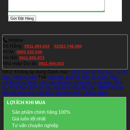
Hotline
Đà Nẵng:
-
0911.494.653
02363.746.080
HCM:
0905.535.049
Hà Nội:
0911.055.873
Nhà máy/ Dự án:
0911.494.653
SKU:
Không áp dụng
Danh mục:
Kính bảo hộ
,
Mũ hàn - Kính
hàn - Mặt nạ hàn
Thẻ:
Bảo hộ
,
bảo hộ hàn
,
đà nẵng
,
hàn -
cắt kim loại
,
Huế
,
kính bảo hộ hàn
,
kính hàn
,
kính hàn điện
tử
,
Kính hàn điện tử xịn
,
mắt kính hàn điện tử
,
Mắt kính hàn
điện tử thay thế
,
mắt kính hàn thay thế
,
Quảng Nam
LỢI ÍCH KHI MUA
Sản phẩm chính hãng 100%
Giá luôn tốt nhất
Tư vấn chuyên nghiệp