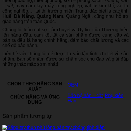
thiết bị bảo hộ, thiết bị phòng sơn – phòng sạch,
Thiết bị hàn
– cắt
, máy cầm tay, máy công nghiệp, vật tư kim khí, vật tư
công nghiệp,… tại thị trường miền Trung, đặc biệt là các tỉnh
Huế
,
Đà Nẵng
,
Quảng Nam
, Quảng Ngãi, cũng như hỗ trợ
giao hàng trên toàn Quốc.
Chúng tôi luôn đặt sự Tâm huyết và Uy tín của Thương hiệu
lên hàng đầu, cam kết tất cả sản phẩm được cung cấp và
bán ra đều là hàng chính hãng, đảm bảo chất lượng và các
chế độ bảo hành.
Liên hệ với chúng tôi để được tư vấn tận tình, chi tiết về sản
phẩm. Bạn sẽ nhậm được sự chăm sóc chu đáo và giải đáp
những thắc mắc sớm nhất!
CHỌN THEO HÃNG SẢN
OEM
XUẤT
Bảo hộ hàn – cắt
,
Phụ kiện
CHỨC NĂNG VÀ ỨNG
Hàn
DỤNG
Sản phẩm tương tự