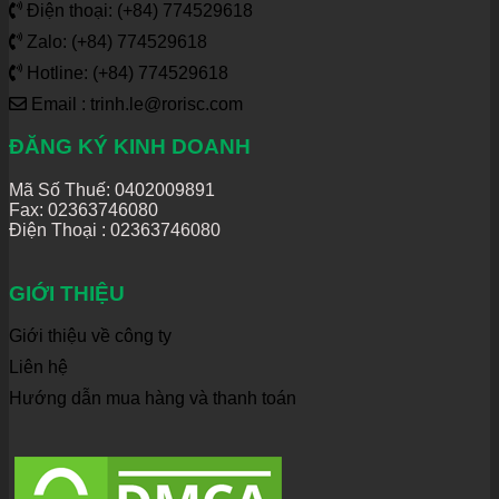
Điện thoại: (+84) 774529618
Zalo: (+84) 774529618
Hotline: (+84) 774529618
Email : trinh.le@rorisc.com
ĐĂNG KÝ KINH DOANH
Mã Số Thuế: 0402009891
Fax: 02363746080
Điện Thoại :
02363746080
GIỚI THIỆU
Giới thiệu về công ty
Liên hệ
Hướng dẫn mua hàng và thanh toán