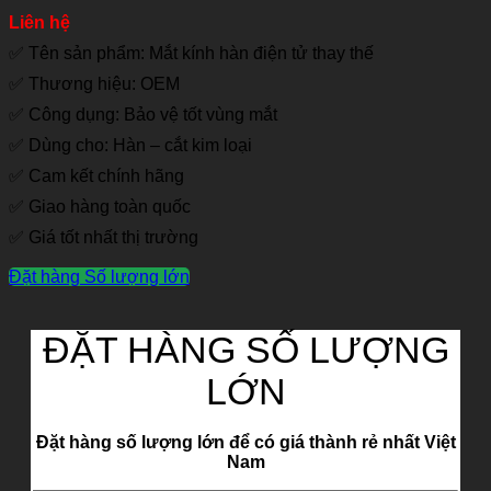
Liên hệ
✅ Tên sản phẩm: Mắt kính hàn điện tử thay thế
✅ Thương hiệu: OEM
✅ Công dụng: Bảo vệ tốt vùng mắt
✅ Dùng cho: Hàn – cắt kim loại
✅ Cam kết chính hãng
✅ Giao hàng toàn quốc
✅ Giá tốt nhất thị trường
Đặt hàng Số lượng lớn
ĐẶT HÀNG SỐ LƯỢNG
LỚN
Đặt hàng số lượng lớn để có giá thành rẻ nhất Việt
Nam