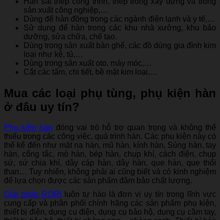
Hàn sắt thép công trình, thép trong xây dựng và trong
sản xuất công nghiệp,…
Dùng để hàn đồng trong các ngành điện lạnh và y tế,…
Sử dụng để hàn trong các khu nhà xưởng, khu bảo
dưỡng, sửa chữa, chế tạo.
Dùng trong sản xuất bàn ghế, các đồ dùng gia đình kim
loại như kệ, tủ,…
Dùng trong sản xuất oto, máy móc,…
Cắt các tấm, chi tiết, bề mặt kim loại,…
Mua các loại phụ tùng, phụ kiện hàn
ở đâu uy tín?
Phụ kiện hàn
đóng vai trò hỗ trợ quan trọng và không thể
thiếu trong các công việc, quá trình hàn. Các phụ kiện này có
thể kể đến như mặt nạ hàn, mũ hàn, kính hàn, Súng hàn, tay
hàn, công tắc, mỏ hàn, bép hàn, chụp khí, cách điện, chụp
sứ, sứ chia khí, dây cáp hàn, dây hàn, que hàn, que thổi
than… Tuy nhiên, không phải ai cũng biết và có kinh nghiệm
để lựa chọn được các sản phẩm đảm bảo chất lượng.
Giải pháp RORI
luôn tự hào là đơn vị uy tín trong lĩnh vực
cung cấp và phân phối chính hãng các sản phẩm phụ kiện,
thiết bị điện, dụng cụ điện, dụng cụ bảo hộ, dụng cụ cầm tay,