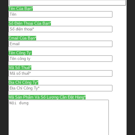
Tên Của Bạn*
Số Điện Thoại Của Bạn*
Email Của Bạn*
Tên Công Ty:
Mã Số Thuế*
Địa Chỉ Công Ty*
Mã Sản Phẩm Và Số Lượng Cần Đặt Hàng*