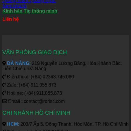
Xem nhanh
Kính hàn Tig thông minh
Liên hệ
VĂN PHÒNG GIAO DỊCH
ĐÀ NẴNG:
219 Nguyễn Lương Bằng, Hòa Khánh Bắc,
Liên Chiểu, Đà Nẵng
Điện thoại: (+84) 02363.746.080
Zalo: (+84) 911.055.873
Hotline: (+84) 911.055.873
Email : contact@rorisc.com
CHI NHÁNH HỒ CHÍ MINH
HCM:
203/7 Ấp 5, Đông Thạnh, Hóc Môn, TP. Hồ Chí Minh