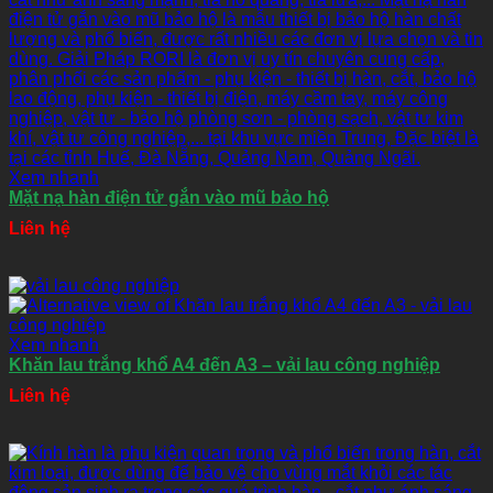
Xem nhanh
Mặt nạ hàn điện tử gắn vào mũ bảo hộ
Liên hệ
Xem nhanh
Khăn lau trắng khổ A4 đến A3 – vải lau công nghiệp
Liên hệ