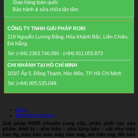
Giao hàng toàn quốc
Bảo hành & sửa chữa tận tâm
CÔNG TY TNHH GIẢI PHÁP RORI
219 Nguyễn Lương Bằng, Hòa Khánh Bắc, Liên Chiểu,
Đà Nẵng
Tel: (+84) 2363.746.080 - (+84) 911.055.873
CHI NHÁNH TẠI HỒ CHÍ MINH
203/7 Ấp 5, Đông Thạnh, Hóc Môn, TP. Hồ Chí Minh
Tel: (+84) 905.535.049
Mô tả
Thông tin bổ sung
Giải pháp RORI chuyên cung cấp, phân phối các sản
phẩm, thiết bị – phụ kiện – phụ tùng hàn – cắt như máy
hàn tig, máy hàn que, máy hàn mig, mỏ hàn mig, Mỏ hàn