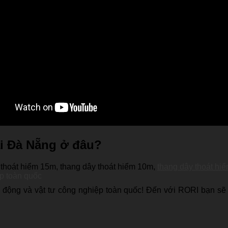
ại Đà Nẵng ở đâu?
 thoát hiểm 15m,
thang dây thoát hiểm 10m,
thang dây thoát hi
ip toàn quốc
 động và vật tư công nghiệp toàn quốc! Đến với RORI bạn sẽ n