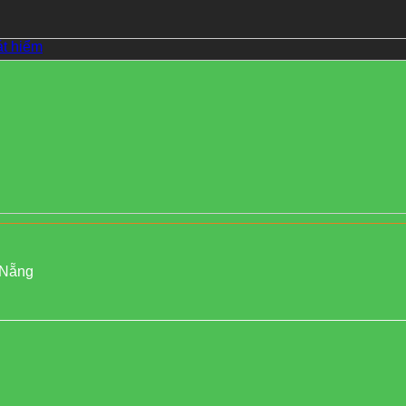
át hiểm
 Nẵng