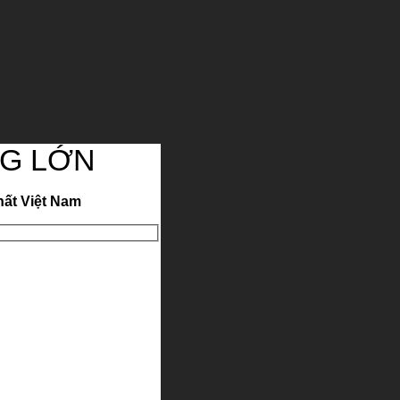
G LỚN
hất Việt Nam