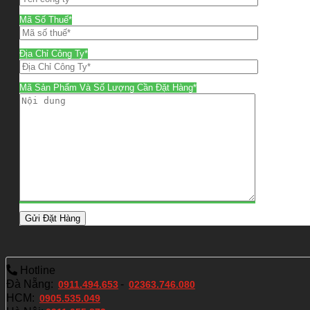
Mã Số Thuế*
Địa Chỉ Công Ty*
Mã Sản Phẩm Và Số Lượng Cần Đặt Hàng*
Hotline
Đà Nẵng:
-
0911.494.653
02363.746.080
HCM:
0905.535.049