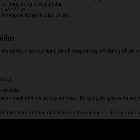
 sử dụng trong thời gian dài
 và tiện lợi.
 năng tải trọng và chịu lực tốt.
hiểm
 vì thang dây được sử dụng rất dễ dàng nhưng sẽ không dễ với nh
xuống.
h an toàn
ách nhanh nhất và cực kỳ an toàn. Hỗ trợ người già và trẻ em v
sức bình tĩnh. Khi bạn mất bình tĩnh thì thao tác sẽ không nhan