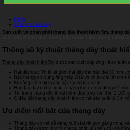
Mô tả
Thông tin bổ sung
Sản xuất và phân phối thang dây thoát hiểm 5m,
thang dâ
10m,
dây thoát hiểm, thang dây thoát hiểm chung cư tại 
Thông số kỹ thuật tháng dây thoát hi
Thang dây thoát hiểm 5m
được sản xuất đáp ứng tiêu chuẩn sử
Hai dây trục: Thiết kế gồm hai dây đai bản dẹt 30 mm, có
Bậc thang: sử dụng ống thép Ø19 và chiều dài 30 cm ± 
Khoảng cách giữa các bậc thang là 35 cm
Hai đầu dây có hai móc to bằng thép xi mạ dùng để móc 
Tải trọng thang dây thoát hiểm đáp ứng lên đến 1.100 k
Chiều dài thang dây thoát hiểm có thể sản xuất từ 3m t
Ưu điểm nổi bật của thang dây
Thang dây có thể dễ dàng cuộn lại rất gọn gàng trong và 
Thang dây được làm từ những chất liệu bền có khả năng c