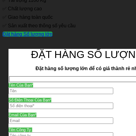
✅ Tải trọng 1100 Kg
✅ Chất lượng cao
✅ Giao hàng toàn quốc
✅ Sản xuất theo thông số yêu cầu
Đặt hàng Số lượng lớn
ĐẶT HÀNG SỐ LƯỢN
Đặt hàng số lượng lớn để có giá thành rẻ n
Tên Của Bạn*
Số Điện Thoại Của Bạn*
Email Của Bạn*
Tên Công Ty: