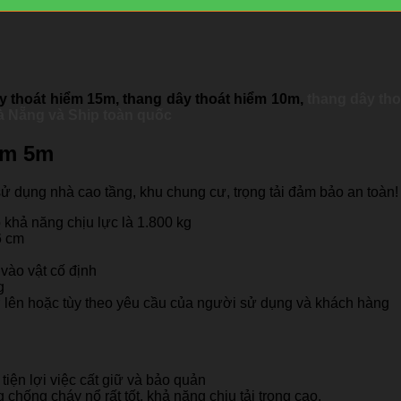
y thoát hiểm 15m,
thang dây thoát hiểm 10m,
thang dây th
Đà Nẵng và Ship toàn quốc
ểm 5m
 dụng nhà cao tầng, khu chung cư, trọng tải đảm bảo an toàn!
 khả năng chịu lực là 1.800 kg
6 cm
vào vật cố định
g
rở lên hoặc tùy theo yêu cầu của người sử dụng và khách hàng
tiện lợi việc cất giữ và bảo quản
hống cháy nổ rất tốt, khả năng chịu tải trọng cao.