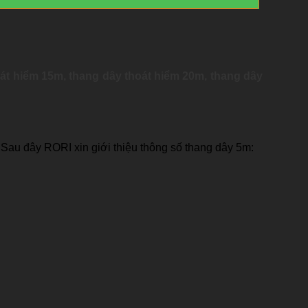
oát hiểm 15m,
thang dây thoát hiểm 20m,
thang dây
 Sau đây RORI xin giới thiệu thông số thang dây 5m: