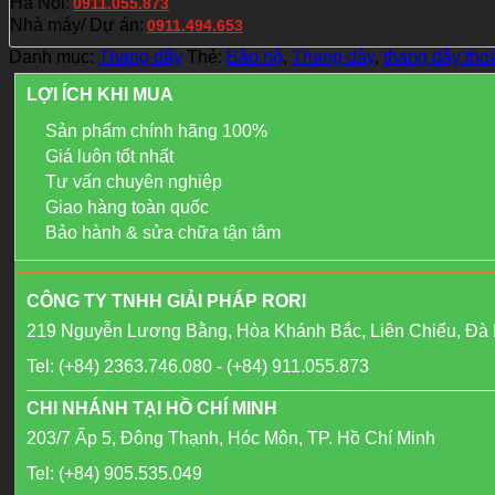
Hà Nội:
0911.055.873
Nhà máy/ Dự án:
0911.494.653
Danh mục:
Thang dây
Thẻ:
Bảo hộ
,
Thang dây
,
thang dây tho
LỢI ÍCH KHI MUA
Sản phẩm chính hãng 100%
Giá luôn tốt nhất
Tư vấn chuyên nghiệp
Giao hàng toàn quốc
Bảo hành & sửa chữa tận tâm
CÔNG TY TNHH GIẢI PHÁP RORI
219 Nguyễn Lương Bằng, Hòa Khánh Bắc, Liên Chiểu, Đà
Tel: (+84) 2363.746.080 - (+84) 911.055.873
CHI NHÁNH TẠI HỒ CHÍ MINH
203/7 Ấp 5, Đông Thạnh, Hóc Môn, TP. Hồ Chí Minh
Tel: (+84) 905.535.049