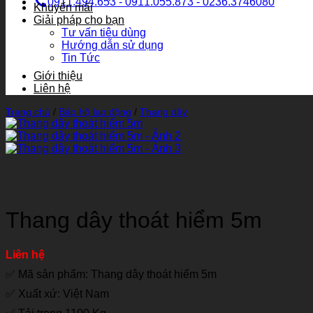
0911.494.653 - 0911.055.873 - 0236.3746080
Khuyến mãi
Giải pháp cho bạn
Tư vấn tiêu dùng
Hướng dẫn sử dụng
Tin Tức
Giới thiệu
Liên hệ
Trang chủ
/
Bảo hộ lao động
/
Thang dây
Thang dây thoát hiểm 5m
Liên hệ
✅ Mã sản phẩm: Thang dây thoát hiểm 5m
✅ Xuất xứ: Việt Nam