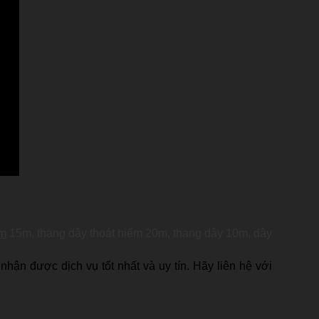
ểm
15m,
thang dây thoát hiểm 20m,
thang dây 10m,
dây
hận được dịch vụ tốt nhất và uy tín. Hãy liên hệ với