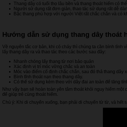
Thang dây có tuổi thọ lâu bền và thang thoát hiểm có thể
Người sử dụng rất đơn giản, thao tác sử dụng rất dễ dàng
Bậc thang phù hợp với người Việt rất chắc chắn và có khả
Hướng dẫn sử dụng thang dây thoát 
Về nguyên tắc cơ bản, khi có cháy thì chúng ta cần bình tình
lấy thang dây ra và thao tác theo các bước sau đây:
Nhanh chóng lấy thang từ nơi bảo quản
Xác định vị trí móc vững chắc và an toàn
Móc vào điểm cố định chắc chắn, sau đó thả thang dây 
Bình tĩnh thoát nạn theo thang dây.
Có thể sử dụng kèm theo với dây đai an toàn để tăng tín
Như vậy bạn sẽ hoàn toàn yên tâm thoát khỏi nguy hiểm một c
để giúp trẻ cùng thoát hiểm.
Chú ý: Khi di chuyển xuống, bạn phải di chuyển từ từ, và hết 