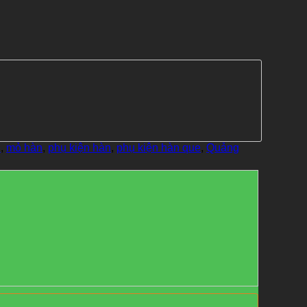
e
,
mỏ hàn
,
phụ kiện hàn
,
phụ kiện hàn que
,
Quảng