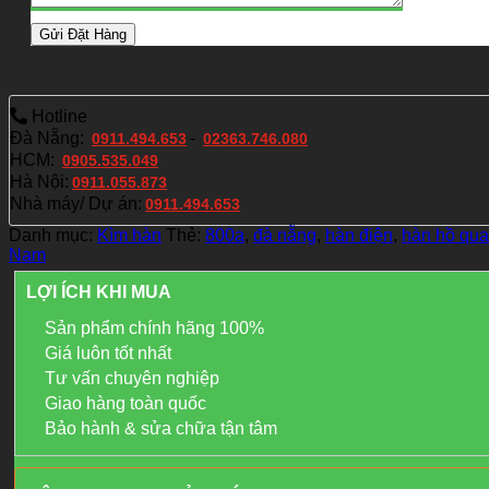
Hotline
Đà Nẵng:
-
0911.494.653
02363.746.080
HCM:
0905.535.049
Hà Nội:
0911.055.873
Nhà máy/ Dự án:
0911.494.653
Danh mục:
Kìm hàn
Thẻ:
800a
,
đà nẵng
,
hàn điện
,
hàn hồ qu
Nam
LỢI ÍCH KHI MUA
Sản phẩm chính hãng 100%
Giá luôn tốt nhất
Tư vấn chuyên nghiệp
Giao hàng toàn quốc
Bảo hành & sửa chữa tận tâm