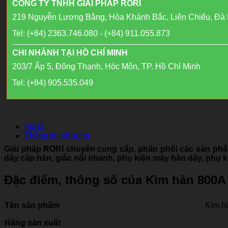
CÔNG TY TNHH GIẢI PHÁP RORI
219 Nguyễn Lương Bằng, Hòa Khánh Bắc, Liên Chiểu, Đà
Tel: (+84) 2363.746.080 - (+84) 911.055.873
CHI NHÁNH TẠI HỒ CHÍ MINH
203/7 Ấp 5, Đông Thạnh, Hóc Môn, TP. Hồ Chí Minh
Tel: (+84) 905.535.049
Mô tả
Thông tin bổ sung
Giải pháp RORI chuyên cung cấp, phân phối các sản phẩm
dây cáp hàn, giắc nối nhanh, phụ kiện máy hàn dây, phụ k
Đặc điểm, thông số của Kìm hàn 800A
Tên sản phẩm
Kìm h
Hãng sản xuất