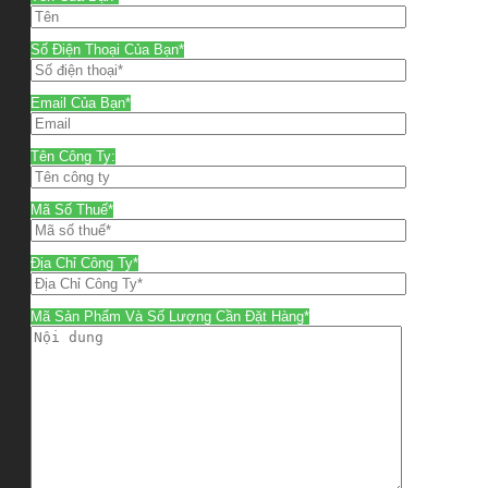
Số Điện Thoại Của Bạn*
Email Của Bạn*
Tên Công Ty:
Mã Số Thuế*
Địa Chỉ Công Ty*
Mã Sản Phẩm Và Số Lượng Cần Đặt Hàng*