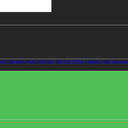
ang
,
hàn que
,
Huế
,
kìm hàn
,
kìm hàn 800a
,
kydosu
,
máy hàn qu