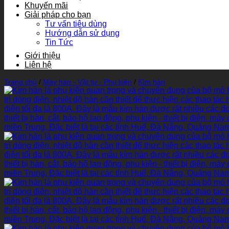
Khuyến mãi
Giải pháp cho bạn
Tư vấn tiêu dùng
Hướng dẫn sử dụng
Tin Tức
Giới thiệu
Liên hệ
Trang chủ
/
Máy hàn - Vật tư - Phụ kiện
/
Kìm hàn