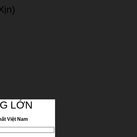
Xịn)
G LỚN
hất Việt Nam