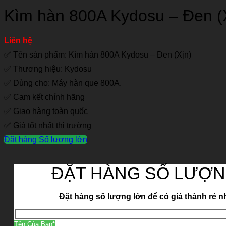
Kìm hàn 800A Kydosu – Đen (
Liên hệ
✅ Tên sản phẩm: Kìm hàn 800A Kydosu – Đen (Xịn)
✅ Thương hiệu: Kydosu
✅ Dùng cho: Máy hàn que 800A.
✅ Cam kết chính hãng
✅ Giao hàng toàn quốc
✅ Giá tốt nhất thị trường
Đặt hàng Số lượng lớn
ĐẶT HÀNG SỐ LƯỢN
Đặt hàng số lượng lớn để có giá thành rẻ n
Tên Của Bạn*