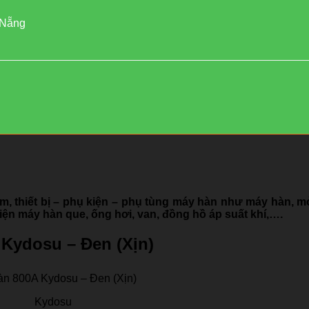
 Nẵng
, thiết bị – phụ kiện – phụ tùng máy hàn như máy hàn, m
iện máy hàn que, ống hơi, van, đồng hồ áp suất khí,….
 Kydosu – Đen (Xịn)
àn 800A Kydosu – Đen (Xịn)
Kydosu