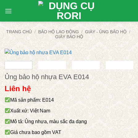
Bỏ
qua
nội
dung
TRANG CHỦ
/
BẢO HỘ LAO ĐỘNG
/
GIÀY - ỦNG BẢO HỘ
/
GIÀY BẢO HỘ
Ủng bảo hộ nhựa EVA E014
Liên hệ
Mã sản phẩm: E014
Xuất xứ: Việt Nam
Mô tả: Ủng nhựa, màu sắc đa dạng
Giá chưa bao gồm VAT