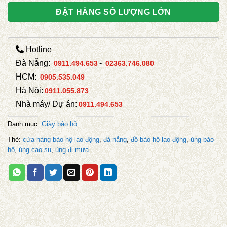
ĐẶT HÀNG SỐ LƯỢNG LỚN
Hotline
Đà Nẵng:
-
0911.494.653
02363.746.080
HCM:
0905.535.049
Hà Nội:
0911.055.873
Nhà máy/ Dự án:
0911.494.653
Danh mục:
Giày bảo hộ
Thẻ:
cửa hàng bảo hộ lao động
,
đà nẵng
,
đồ bảo hộ lao động
,
ủng bảo
hộ
,
ủng cao su
,
ủng đi mưa