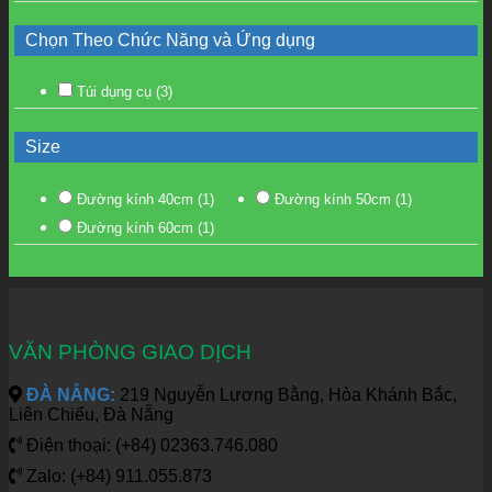
Chọn Theo Chức Năng và Ứng dụng
Túi dụng cụ
(3)
Size
Đường kính 40cm
(1)
Đường kính 50cm
(1)
Đường kính 60cm
(1)
VĂN PHÒNG GIAO DỊCH
ĐÀ NẴNG:
219 Nguyễn Lương Bằng, Hòa Khánh Bắc,
Liên Chiểu, Đà Nẵng
Điện thoại: (+84) 02363.746.080
Zalo: (+84) 911.055.873