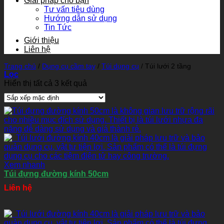
Giải pháp cho bạn
Tư vấn tiêu dùng
Hướng dẫn sử dụng
Tin Tức
Giới thiệu
Liên hệ
Trang chủ
/
Dụng cụ cầm tay
/
Túi dụng cụ
/
Túi lưới 2 tầng
Lọc
Hiển thị tất cả 3 kết quả
Xem nhanh
Túi đựng đường kính 50cm
Liên hệ