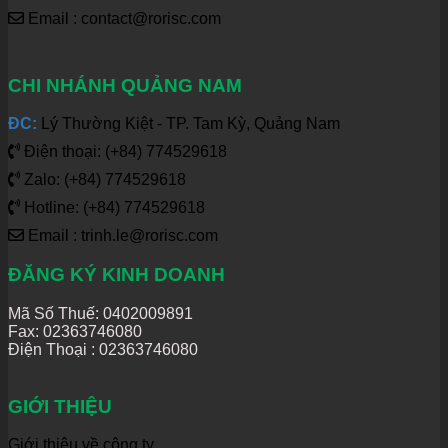
Email : contact@rorisc.com
CHI NHÁNH QUẢNG NAM
ĐC:
Lý Thường Kiệt - TP. Tam Kỳ, Quảng Nam
Điện thoại: (+84) 774529618
Zalo: (+84) 774529618
Hotline: (+84) 774529618
Email : trinh.le@rorisc.com
ĐĂNG KÝ KINH DOANH
Mã Số Thuế: 0402009891
Fax: 02363746080
Điện Thoại :
02363746080
GIỚI THIỆU
Giới thiệu về công ty