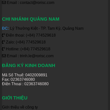
Email : contact@rorisc.com
CHI NHÁNH QUẢNG NAM
ĐC:
Lý Thường Kiệt - TP. Tam Kỳ, Quảng Nam
Điện thoại: (+84) 774529618
Zalo: (+84) 774529618
Hotline: (+84) 774529618
Email : trinh.le@rorisc.com
ĐĂNG KÝ KINH DOANH
Mã Số Thuế: 0402009891
Fax: 02363746080
Điện Thoại :
02363746080
GIỚI THIỆU
Giới thiệu về công ty