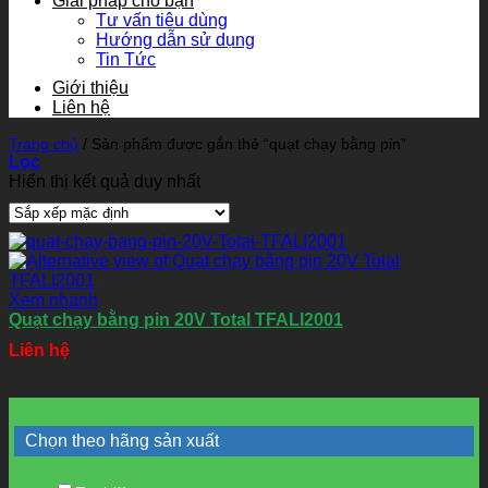
Giải pháp cho bạn
Tư vấn tiêu dùng
Hướng dẫn sử dụng
Tin Tức
Giới thiệu
Liên hệ
Trang chủ
/
Sản phẩm được gắn thẻ “quạt chạy bằng pin”
Lọc
Hiển thị kết quả duy nhất
Xem nhanh
Quạt chạy bằng pin 20V Total TFALI2001
Liên hệ
Chọn theo hãng sản xuất