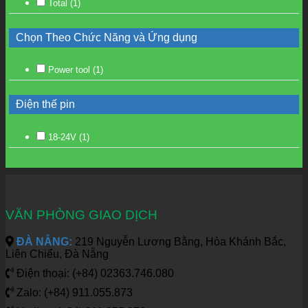
Total
(1)
Chọn Theo Chức Năng và Ứng dụng
Power tool
(1)
Điện thế pin
18-24V
(1)
VĂN PHÒNG GIAO DỊCH
ĐÀ NẴNG:
219 Nguyễn Lương Bằng, Hòa Khánh Bắc,
Liên Chiểu, Đà Nẵng
Điện thoại: (+84) 02363.746.080
Zalo: (+84) 911.055.873