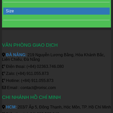
Size
VĂN PHÒNG GIAO DỊCH
ĐÀ NẴNG:
219 Nguyễn Lương Bằng, Hòa Khánh Bắc,
Liên Chiểu, Đà Nẵng
Điện thoại: (+84) 02363.746.080
Zalo: (+84) 911.055.873
Hotline: (+84) 911.055.873
Email : contact@rorisc.com
CHI NHÁNH HỒ CHÍ MINH
HCM:
203/7 Ấp 5, Đông Thạnh, Hóc Môn, TP. Hồ Chí Minh