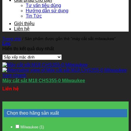
Giải pháp cho bạn
Tư vấn tiêu dùng
Hướng dẫn sử dụng
Tin Tức
Giới thiệu
Liên hệ
Trang chủ
/
Sản phẩm được gắn thẻ “máy cắt sắt milwaukee”
Lọc
Hiển thị kết quả duy nhất
Xem nhanh
Máy cắt sắt M18 CHS355-0 Milwaukee
Liên hệ
Chọn theo hãng sản xuất
Milwaukee
(1)