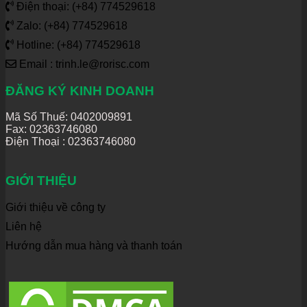
Điện thoại: (+84) 774529618
Zalo: (+84) 774529618
Hotline: (+84) 774529618
Email : trinh.le@rorisc.com
ĐĂNG KÝ KINH DOANH
Mã Số Thuế: 0402009891
Fax: 02363746080
Điện Thoại :
02363746080
GIỚI THIỆU
Giới thiệu về công ty
Liên hệ
Hướng dẫn mua hàng và thanh toán