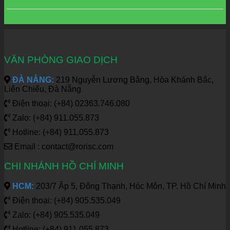
VĂN PHÒNG GIAO DỊCH
ĐÀ NẴNG:
219 Nguyễn Lương Bằng, Hòa Khánh Bắc,
Liên Chiểu, Đà Nẵng
Điện thoại: (+84) 02363.746.080
Zalo: (+84) 911.055.873
Hotline: (+84) 911.055.873
Email : contact@rorisc.com
CHI NHÁNH HỒ CHÍ MINH
HCM:
203/7 Ấp 5, Đông Thạnh, Hóc Môn, TP. Hồ Chí Minh
Điện thoại: (+84) 905.535.049
Zalo: (+84) 905.535.049
Hotline: (+84) 911.055.873