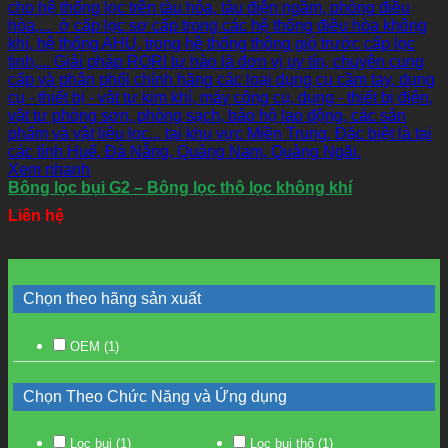
Xem nhanh
Bông lọc bụi G2 – Bông lọc thô lọc không khí
Liên hệ
Chọn theo hãng sản xuất
OEM
(1)
Chọn Theo Chức Năng và Ứng dụng
Lọc bụi
(1)
Lọc bụi thô
(1)