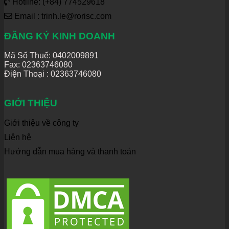
Hotline: (+84) 774529618
Email : trinh.le@rorisc.com
ĐĂNG KÝ KINH DOANH
Mã Số Thuế: 0402009891
Fax: 02363746080
Điện Thoại :
02363746080
GIỚI THIỆU
Giới thiệu về công ty
Liên hệ
Hướng dẫn mua hàng và thanh toán