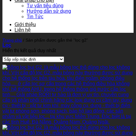
Giải pháp cho bạn
Tư vấn tiêu dùng
Hướng dẫn sử dụng
Tin Tức
Giới thiệu
Liên hệ
Trang chủ
/
Sản phẩm được gắn thẻ “lọc g2”
Lọc
Hiển thị kết quả duy nhất