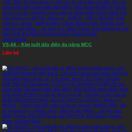
Xem nhanh
VS-4A – Kìm tuốt dây điện đa năng MCC
Liên hệ