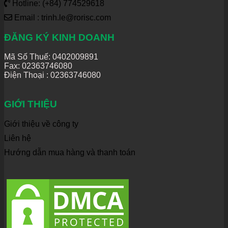
Hotline: (+84) 774529618
Email : trinh.le@rorisc.com
ĐĂNG KÝ KINH DOANH
Mã Số Thuế: 0402009891
Fax: 02363746080
Điện Thoại :
02363746080
GIỚI THIỆU
Giới thiệu về công ty
Liên hệ
Hướng dẫn mua hàng và thanh toán