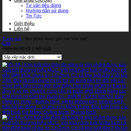
Giải pháp cho bạn
Tư vấn tiêu dùng
Hướng dẫn sử dụng
Tin Tức
Giới thiệu
Liên hệ
Trang chủ
/
Sản phẩm được gắn thẻ “kìm tuốt”
Lọc
Hiển thị tất cả 2 kết quả