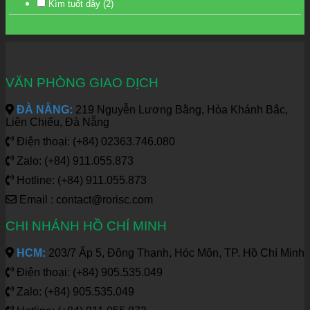
Kìm tuốt dây
(2)
VĂN PHÒNG GIAO DỊCH
ĐÀ NẴNG:
219 Nguyễn Lương Bằng, Hòa Khánh Bắc,
Liên Chiểu, Đà Nẵng
Điện thoại: (+84) 02363.746.080
Zalo: (+84) 911.055.873
Hotline: (+84) 911.055.873
Email : contact@rorisc.com
CHI NHÁNH HỒ CHÍ MINH
HCM:
203/7 Ấp 5, Đông Thạnh, Hóc Môn, TP. Hồ Chí Minh
Điện thoại: (+84) 905.535.049
Zalo: (+84) 905.535.049