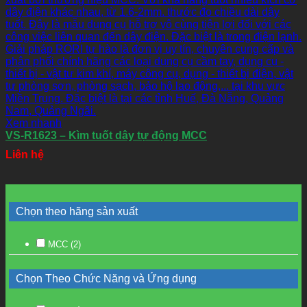
Xem nhanh
VS-R1623 – Kìm tuốt dây tự động MCC
Liên hệ
Chọn theo hãng sản xuất
MCC
(2)
Chọn Theo Chức Năng và Ứng dụng