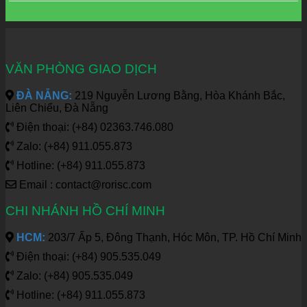
VĂN PHÒNG GIAO DỊCH
ĐÀ NẴNG:
219 Nguyễn Lương Bằng, Hòa Khánh Bắc,
Liên Chiểu, Đà Nẵng
Điện thoại: (+84) 02363.746.080
Zalo: (+84) 911.055.873
Hotline: (+84) 911.055.873
Email : contact@rorisc.com
CHI NHÁNH HỒ CHÍ MINH
HCM:
203/7 Ấp 5, Đông Thạnh, Hóc Môn, TP. Hồ Chí Minh
Điện thoại: (+84) 905.535.049
Zalo: (+84) 905.535.049
Hotline: (+84) 911.055.873