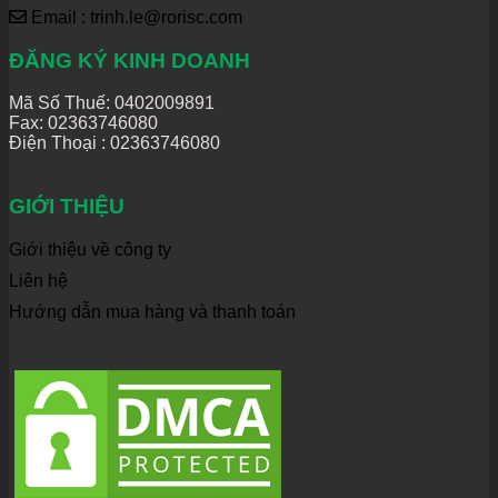
Email : trinh.le@rorisc.com
ĐĂNG KÝ KINH DOANH
Mã Số Thuế: 0402009891
Fax: 02363746080
Điện Thoại :
02363746080
GIỚI THIỆU
Giới thiệu về công ty
Liên hệ
Hướng dẫn mua hàng và thanh toán