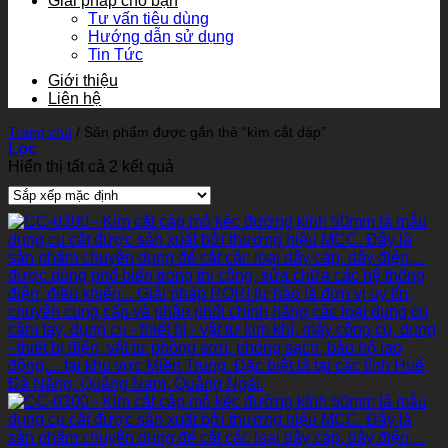
Giải pháp cho bạn
Tư vấn tiêu dùng
Hướng dẫn sử dụng
Tin Tức
Giới thiệu
Liên hệ
Trang chủ
/
Sản phẩm được gắn thẻ “kìm cắt dáp”
Lọc
Hiển thị tất cả 2 kết quả