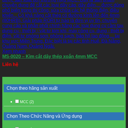
Xem nhanh
MS-0020 – Kìm cắt dây thép xoắn 4mm MCC
Liên hệ
Chọn theo hãng sản xuất
MCC
(2)
Chọn Theo Chức Năng và Ứng dụng