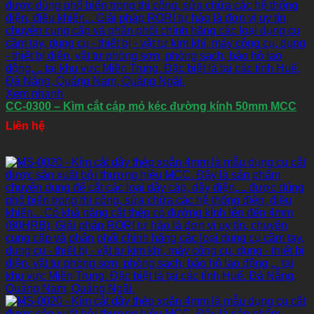
Xem nhanh
CC-0300 – Kìm cắt cáp mỏ kéc đường kính 50mm MCC
Liên hệ