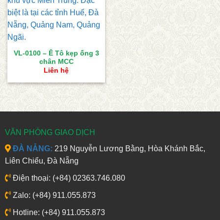
VL-0100 – Ê Tô kẹp ống 3
chân MCC
Liên hệ
VĂN PHÒNG GIAO DỊCH
ĐÀ NẴNG:
219 Nguyễn Lương Bằng, Hòa Khánh Bắc,
Liên Chiểu, Đà Nẵng
Điện thoại: (+84) 02363.746.080
Zalo: (+84) 911.055.873
Hotline: (+84) 911.055.873