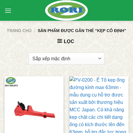
Bỏ
qua
nội
dung
TRANG CHỦ
/
SẢN PHẨM ĐƯỢC GẮN THẺ “KẸP CỐ ĐỊNH”
LỌC