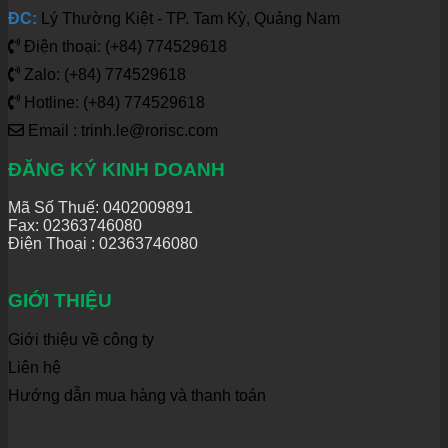
ĐC:
Lý Thường Kiệt - TP. Tam Kỳ, Quảng Nam
Điện thoại: (+84) 774529618
Zalo: (+84) 774529618
Hotline: (+84) 774529618
Email : trinh.le@rorisc.com
ĐĂNG KÝ KINH DOANH
Mã Số Thuế: 0402009891
Fax: 02363746080
Điện Thoại :
02363746080
GIỚI THIỆU
Giới thiệu về công ty
Liên hệ
Hướng dẫn mua hàng và thanh toán