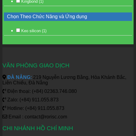
Kingbond
(1)
Chọn Theo Chức Năng và Ứng dụng
Keo silicon
(1)
VĂN PHÒNG GIAO DỊCH
ĐÀ NẴNG:
219 Nguyễn Lương Bằng, Hòa Khánh Bắc,
Liên Chiểu, Đà Nẵng
Điện thoại: (+84) 02363.746.080
Zalo: (+84) 911.055.873
Hotline: (+84) 911.055.873
Email : contact@rorisc.com
CHI NHÁNH HỒ CHÍ MINH