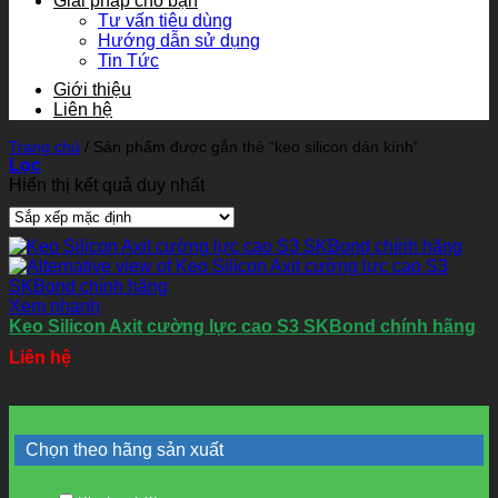
Giải pháp cho bạn
Tư vấn tiêu dùng
Hướng dẫn sử dụng
Tin Tức
Giới thiệu
Liên hệ
Trang chủ
/
Sản phẩm được gắn thẻ “keo silicon dán kính”
Lọc
Hiển thị kết quả duy nhất
Xem nhanh
Keo Silicon Axit cường lực cao S3 SKBond chính hãng
Liên hệ
Chọn theo hãng sản xuất