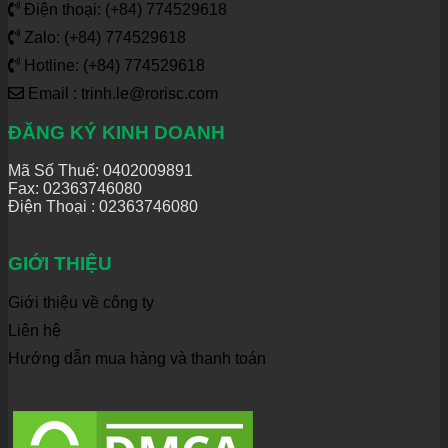
Điện thoại: (+84) 774529618
Zalo: (+84) 774529618
Hotline: (+84) 774529618
Email : trinh.le@rorisc.com
ĐĂNG KÝ KINH DOANH
Mã Số Thuế: 0402009891
Fax: 02363746080
Điện Thoại :
02363746080
GIỚI THIỆU
Giới thiệu về công ty
Liên hệ
Hướng dẫn mua hàng và thanh toán