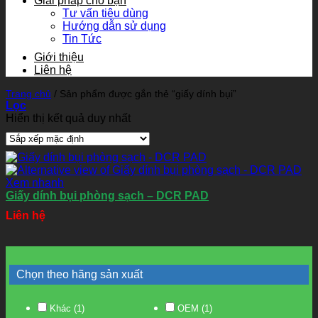
Giải pháp cho bạn
Tư vấn tiêu dùng
Hướng dẫn sử dụng
Tin Tức
Giới thiệu
Liên hệ
Trang chủ
/
Sản phẩm được gắn thẻ “giấy dính bụi”
Lọc
Hiển thị kết quả duy nhất
Xem nhanh
Giấy dính bụi phòng sạch – DCR PAD
Liên hệ
Chọn theo hãng sản xuất
Khác
(1)
OEM
(1)