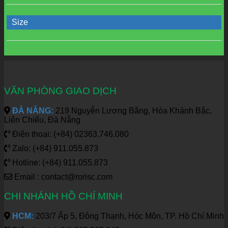
Size
VĂN PHÒNG GIAO DỊCH
ĐÀ NẴNG:
219 Nguyễn Lương Bằng, Hòa Khánh Bắc,
Liên Chiểu, Đà Nẵng
Điện thoại: (+84) 02363.746.080
Zalo: (+84) 911.055.873
Hotline: (+84) 911.055.873
Email : contact@rorisc.com
CHI NHÁNH HỒ CHÍ MINH
HCM:
203/7 Ấp 5, Đông Thạnh, Hóc Môn, TP. Hồ Chí Minh