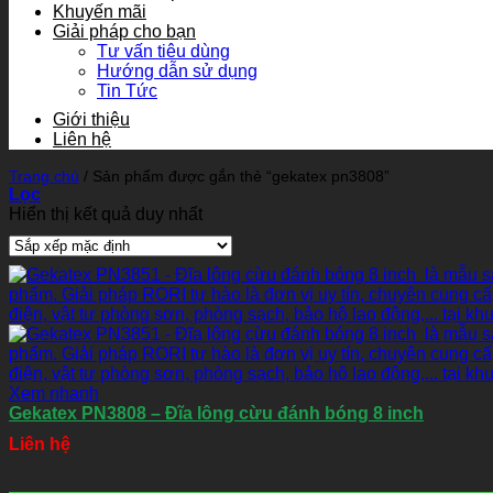
Khuyến mãi
Giải pháp cho bạn
Tư vấn tiêu dùng
Hướng dẫn sử dụng
Tin Tức
Giới thiệu
Liên hệ
Trang chủ
/
Sản phẩm được gắn thẻ “gekatex pn3808”
Lọc
Hiển thị kết quả duy nhất
Xem nhanh
Gekatex PN3808 – Đĩa lông cừu đánh bóng 8 inch
Liên hệ