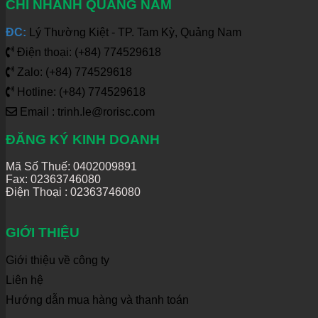
CHI NHÁNH QUẢNG NAM
ĐC:
Lý Thường Kiệt - TP. Tam Kỳ, Quảng Nam
Điện thoại: (+84) 774529618
Zalo: (+84) 774529618
Hotline: (+84) 774529618
Email : trinh.le@rorisc.com
ĐĂNG KÝ KINH DOANH
Mã Số Thuế: 0402009891
Fax: 02363746080
Điện Thoại :
02363746080
GIỚI THIỆU
Giới thiệu về công ty
Liên hệ
Hướng dẫn mua hàng và thanh toán