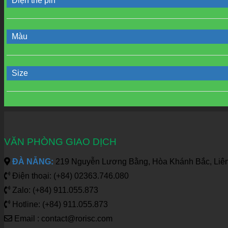
Điện thế pin
Màu
Size
VĂN PHÒNG GIAO DỊCH
ĐÀ NẴNG:
219 Nguyễn Lương Bằng, Hòa Khánh Bắc, Liên
Điện thoại: (+84) 02363.746.080
Zalo: (+84) 911.055.873
Hotline: (+84) 911.055.873
Email : contact@rorisc.com