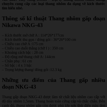
chuyên cung cấp các loại thang nhôm đa dạng về kích thước
tìm hiểu nhé.
Thông số kĩ thuật Thang nhôm gấp đoạn
Nikawa NKG-43
– Kích thước mở chữ A : 114*26*177cm
– Kích thước thu gọn / đóng gói : 36*26*100 cm
– Chiều cao chữ A :175 cm
– Chiều cao duỗi thẳng (chữ I ) : 350 cm
– Khoảng cách bậc : 28 cm
– Độ rộng mở thang chữ A: 144cm
– Chân phụ : 61 cm
– Số bậc : 4 x 3 bậc
– Trọng lượng thang/ đóng gói :12.3 kg
Những ưu điểm của Thang gấp nhiều
đoạn NKG-43
Thang gấp đoạn NKG-43 được làm từ chất liệu nhôm cao cấp với
độ dày nhôm 1,5mm. Thang hoàn toàn cứng cáp và chắc chắn. Bên
cạnh đó,
thang nhôm
gấp còn được phủ lớp sơn tĩnh điện màu đen