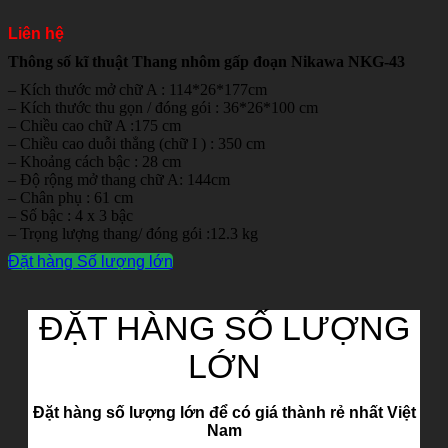
Liên hệ
Thông số kĩ thuật Thang nhôm gấp đoạn Nikawa NKG-43
– Kích thước mở chữ A : 114*26*177cm
– Kích thước thu gọn / đóng gói : 36*26*100 cm
– Chiều cao chữ A :175 cm
– Chiều cao duỗi thẳng (chữ I ) : 350 cm
– Khoảng cách bậc : 28 cm
– Độ rộng mở thang chữ A: 144cm
– Chân phụ : 61 cm
– Số bậc : 4 x 3 bậc
– Trọng lượng thang/ đóng gói :12.3 kg
Đặt hàng Số lượng lớn
ĐẶT HÀNG SỐ LƯỢNG
LỚN
Đặt hàng số lượng lớn để có giá thành rẻ nhất Việt
Nam