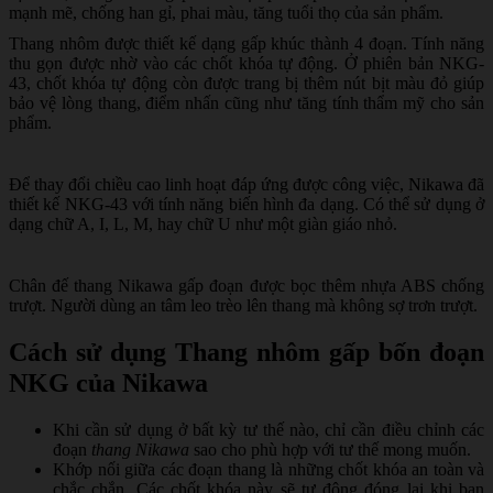
mạnh mẽ, chống han gỉ, phai màu, tăng tuổi thọ của sản phẩm.
Thang nhôm được thiết kế dạng gấp khúc thành 4 đoạn. Tính năng
thu gọn được nhờ vào các chốt khóa tự động. Ở phiên bản NKG-
43, chốt khóa tự động còn được trang bị thêm nút bịt màu đỏ giúp
bảo vệ lòng thang, điểm nhấn cũng như tăng tính thẩm mỹ cho sản
phẩm.
Để thay đổi chiều cao linh hoạt đáp ứng được công việc, Nikawa đã
thiết kế NKG-43 với tính năng biến hình đa dạng. Có thể sử dụng ở
dạng chữ A, I, L, M, hay chữ U như một giàn giáo nhỏ.
Chân đế thang Nikawa gấp đoạn được bọc thêm nhựa ABS chống
trượt. Người dùng an tâm leo trèo lên thang mà không sợ trơn trượt.
Cách sử dụng Thang nhôm gấp bốn đoạn
NKG của Nikawa
Khi cần sử dụng ở bất kỳ tư thế nào, chỉ cần điều chỉnh các
đoạn
thang Nikawa
sao cho phù hợp với tư thế mong muốn.
Khớp nối giữa các đoạn thang là những chốt khóa an toàn và
chắc chắn. Các chốt khóa này sẽ tự động đóng lại khi bạn