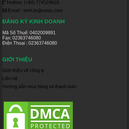
Hotline: (+84) 774529618
Email : trinh.le@rorisc.com
ĐĂNG KÝ KINH DOANH
Mã Số Thuế: 0402009891
Fax: 02363746080
Điện Thoại :
02363746080
GIỚI THIỆU
Giới thiệu về công ty
Liên hệ
Hướng dẫn mua hàng và thanh toán