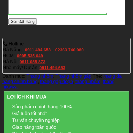
Hotline
Đà Nẵng:
-
0911.494.653
02363.746.080
HCM:
0905.535.049
Hà Nội:
0911.055.873
Nhà máy/ Dự án:
0911.494.653
Danh mục:
Thang nhôm
,
Thang nhôm gấp
Thẻ:
thang đa
năng chính hãng
,
thang gấp đoạn
,
thang nhôm
,
thang
nikawa
LỢI ÍCH KHI MUA
Sản phẩm chính hãng 100%
Giá luôn tốt nhất
Tư vấn chuyên nghiệp
Giao hàng toàn quốc