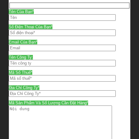
Tên Của Bạn*
Số Điện Thoại Của Bạn*
Email Của Bạn*
Tên Công Ty:
Mã Số Thuế*
Địa Chỉ Công Ty*
Mã Sản Phẩm Và Số Lượng Cần Đặt Hàng*