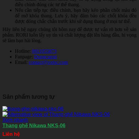
điều chỉnh đúng các tư thế thang.
Nếu cần tiếp tục điều chỉnh, bạn hãy kéo phần chốt màu đỏ
để mở khóa thang. Lưu ý, hãy đảm bảo các chốt khóa đều
được đóng chắc chắn trước khi sử dụng thang ở mọi tư thế.
Hãy liên hệ ngay chúng tôi hôm nay để được tư vấn rõ hơn về sản
phẩm. RORI luôn lấy uy tín và chất lượng đặt lên hàng đầu, hi vọng
sẽ làm bạn hài lòng.
Hotline:
0911055873
Fanpage:
Dungcurori
Email:
contact@rorisc.com
Sản phẩm tương tự
Xem nhanh
Thang ghế Nikawa NKS-06
Liên hệ