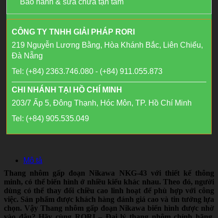
Bảo hành & sửa chữa tận tâm
CÔNG TY TNHH GIẢI PHÁP RORI
219 Nguyễn Lương Bằng, Hòa Khánh Bắc, Liên Chiểu,
Đà Nẵng
Tel: (+84) 2363.746.080 - (+84) 911.055.873
CHI NHÁNH TẠI HỒ CHÍ MINH
203/7 Ấp 5, Đông Thạnh, Hóc Môn, TP. Hồ Chí Minh
Tel: (+84) 905.535.049
Mô tả
Thang nhôm gấp đoạn Nikawa NKG-43 với thiết kế thông
minh, có thể biến hình ở nhiều kiểu khác nhau. Theo đó, người
dùng có thể thay đổi chiều cao linh hoạt để phù hợp với công
việc. Sản phẩm được khách hàng đánh giá cao và tin tưởng lựa
chọn. Vậy Thang nhôm gấp đoạn Nikawa biến hình được nhờ
vào đâu? Hãy cùng RORI – Đại lý thang nhôm chính hãng,