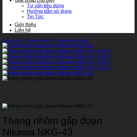
Giải pháp cho bạn
Tư vấn tiêu dùng
Hướng dẫn sử dụng
Tin Tức
Giới thiệu
Liên hệ
Trang chủ
/
Thang nhôm
/
Thang nhôm gấp
Thang nhôm gấp đoạn
Nikawa NKG-43