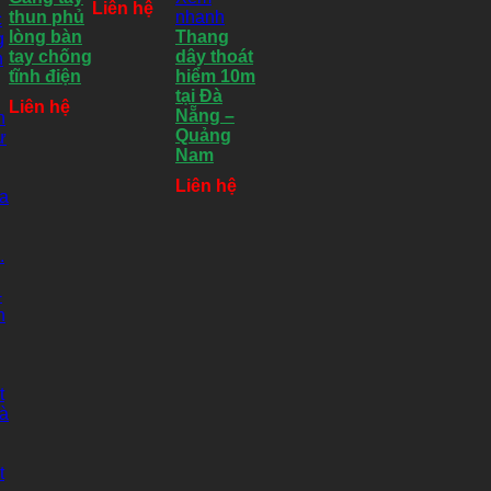
Liên hệ
thun phủ
nhanh
lòng bàn
Thang
tay chống
dây thoát
tĩnh điện
hiểm 10m
tại Đà
Liên hệ
Nẵng –
Quảng
Nam
Liên hệ