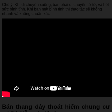
Chú ý: Khi di chuyển xuống, bạn phải di chuyển từ từ, và hết
sức bình tĩnh. Khi bạn mất bình tĩnh thì thao tác sẽ không
nhanh và không chuẩn xác
Bán thang dây thoát hiểm chung cư