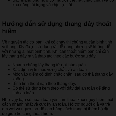
Bậc thang phù hợp với người Việt rất chắc chắn và có
khả năng tải trọng và chịu lực tốt.
Hướng dẫn sử dụng thang dây thoát
hiểm
Về nguyên tắc cơ bản, khi có cháy thì chúng ta cần bình tình
vì thang dây được sử dụng rất dễ dàng nhưng sẽ không dễ
với những ai mất bình tĩnh. Khi cần thoát hiểm bạn chỉ cần
lấy thang dây ra và thao tác theo các bước sau đây:
Nhanh chóng lấy thang từ nơi bảo quản
Xác định vị trí móc vững chắc và an toàn
Móc vào điểm cố định chắc chắn, sau đó thả thang dây
xuống.
Bình tĩnh thoát nạn theo thang dây.
Có thể sử dụng kèm theo với dây đai an toàn để tăng
tính an toàn
Như vậy bạn sẽ hoàn toàn yên tâm thoát khỏi nguy hiểm một
cách nhanh nhất và cực kỳ an toàn. Hỗ trợ người già và trẻ
em với và người sợ độ cao bằng cách trạng bị thêm bộ địu
để giúp trẻ cùng thoát hiểm.