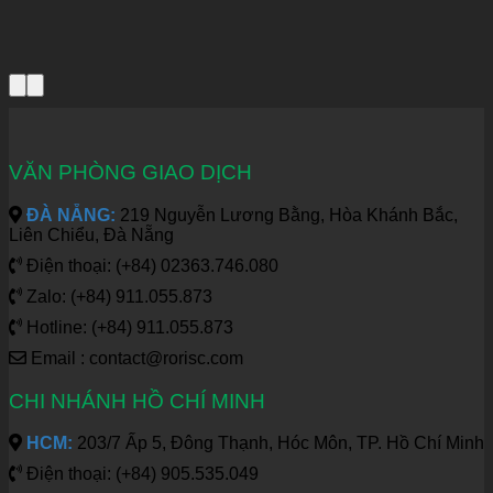
VĂN PHÒNG GIAO DỊCH
ĐÀ NẴNG:
219 Nguyễn Lương Bằng, Hòa Khánh Bắc,
Liên Chiểu, Đà Nẵng
Điện thoại: (+84) 02363.746.080
Zalo: (+84) 911.055.873
Hotline: (+84) 911.055.873
Email : contact@rorisc.com
CHI NHÁNH HỒ CHÍ MINH
HCM:
203/7 Ấp 5, Đông Thạnh, Hóc Môn, TP. Hồ Chí Minh
Điện thoại: (+84) 905.535.049