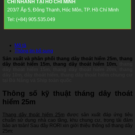
CHI NHÁNH TẠI HỒ CHÍ MINH
203/7 Ấp 5, Đông Thạnh, Hóc Môn, TP. Hồ Chí Minh
Tel: (+84) 905.535.049
Mô tả
Thông tin bổ sung
Sản xuất và phân phối thang dây thoát hiểm 25m,
thang
dây thoát hiểm 15m,
thang dây thoát hiểm 10m,
thang
dây thoát hiểm 15m,
thang dây thoát hiểm 20m,
thang
dây 10m,
dây thoát hiểm, thang dây thoát hiểm chung cư
tại Đà Nẵng và Ship toàn quốc
Thông số kỹ thuật tháng dây thoát
hiểm 25m
Thang dây thoát hiểm 25m
được sản xuất đáp ứng tiêu
chuẩn sử dụng nhà cao tầng, khu chung cư, trọng tải đảm
bảo an toàn! Sau đây RORI xin giới thiệu thông số thang dây
25m: