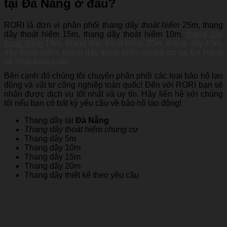
tại Đà Nẵng ở đâu?
RORI là đơn vị phân phối
thang dây thoát hiểm 25m
,
thang
dây thoát hiểm 15m,
thang dây thoát hiểm 10m,
thang dây
thoát hiểm
15m,
thang dây thoát hiểm 20m,
thang dây 10m,
dây thoát hiểm, thang dây thoát hiểm chung cư tại Đà Nẵng
và Ship toàn quốc
Bên cạnh đó chúng tôi chuyên phân phối các loại bảo hộ lao
động và vật tư công nghiệp toàn quốc! Đến với RORI bạn sẽ
nhận được dịch vụ tốt nhất và uy tín. Hãy liên hệ với chúng
tôi nếu bạn có bất kỳ yêu cầu về bảo hộ lao động!
Thang dây tại
Đà Nẵng
Thang dây thoát hiểm chung cư
Thang dây 5m
Thang dây 10m
Thang dây 15m
Thang dây 20m
Thang dây thiết kế theo yêu cầu