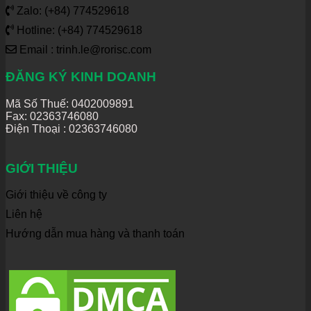
Zalo: (+84) 774529618
Hotline: (+84) 774529618
Email : trinh.le@rorisc.com
ĐĂNG KÝ KINH DOANH
Mã Số Thuế: 0402009891
Fax: 02363746080
Điện Thoại :
02363746080
GIỚI THIỆU
Giới thiệu về công ty
Liên hệ
Hướng dẫn mua hàng và thanh toán