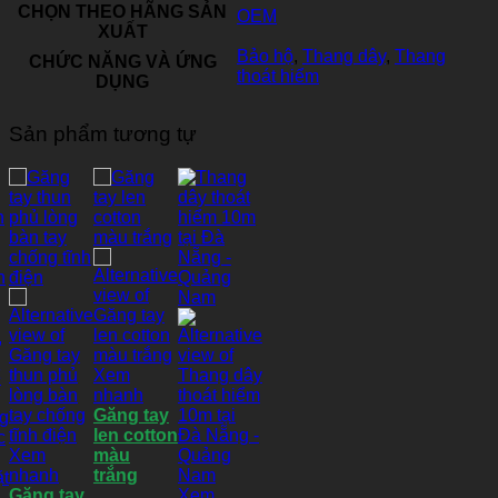
CHỌN THEO HÃNG SẢN
OEM
XUẤT
Bảo hộ
,
Thang dây
,
Thang
CHỨC NĂNG VÀ ỨNG
thoát hiểm
DỤNG
Sản phẩm tương tự
Xem
nhanh
Găng tay
len cotton
Xem
màu
nhanh
trắng
Găng tay
Xem