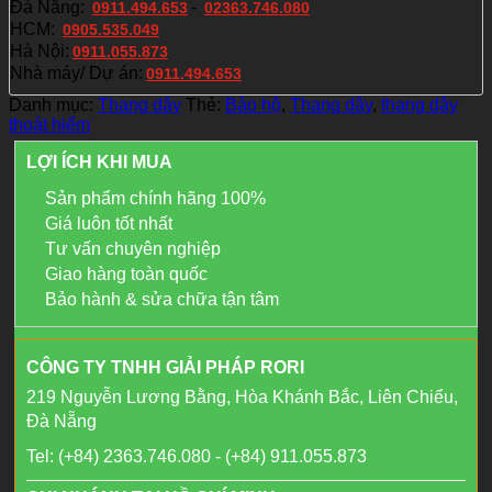
Đà Nẵng:
-
0911.494.653
02363.746.080
HCM:
0905.535.049
Hà Nội:
0911.055.873
Nhà máy/ Dự án:
0911.494.653
Danh mục:
Thang dây
Thẻ:
Bảo hộ
,
Thang dây
,
thang dây
thoát hiểm
LỢI ÍCH KHI MUA
Sản phẩm chính hãng 100%
Giá luôn tốt nhất
Tư vấn chuyên nghiệp
Giao hàng toàn quốc
Bảo hành & sửa chữa tận tâm
CÔNG TY TNHH GIẢI PHÁP RORI
219 Nguyễn Lương Bằng, Hòa Khánh Bắc, Liên Chiểu,
Đà Nẵng
Tel: (+84) 2363.746.080 - (+84) 911.055.873