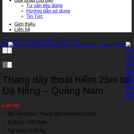
Giải pháp cho bạn
Tư vấn tiêu dùng
Hướng dẫn sử dụng
Tin Tức
Giới thiệu
Liên hệ
Trang chủ
/
Bảo hộ lao động
/
Thang dây
Thang dây thoát hiểm 25m tại
Đà Nẵng – Quảng Nam
Liên hệ
✅ Mã sản phẩm: Thang dây thoát hiểm 25m
✅ Xuất xứ: Việt Nam
✅ Tải trọng 1100 Kg