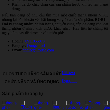
Kiểm tra độ chắc chắn của sản phẩm trước khi leo lên thang
đứng.
Nếu bạn đang có nhu cầu tìm mua một chiếc thang nhôm NKC,
nhưng lại băn khoăn về chất lượng và giá cả của sản phẩm.
RORI –
Đại lý thang nhôm chính hãng
chuyên cung cấp đa dạng các loại
thang nhôm ở nhiều kích thước khác nhau. Hãy liên hệ chúng tôi
ngay hôm nay để được tư vấn miễn phí:
Hotline:
0911055873
Fanpage:
Dungcurori
Email:
contact@rorisc.com
Nikawa
CHỌN THEO HÃNG SẢN XUẤT
Dụng cụ
CHỨC NĂNG VÀ ỨNG DỤNG
Sản phẩm tương tự