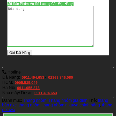
Mã Sản Phẩm Và Số Lượng Cần Đặt Hàng*
Hotline
Đà Nẵng:
-
0911.494.653
02363.746.080
HCM:
0905.535.049
Hà Nội:
0911.055.873
Nhà máy/ Dự án:
0911.494.653
Danh mục:
Thang nhôm
,
Thang nhôm gia đình
Thẻ:
thang
bàn nkc
,
thang nhôm
,
thang nhôm nikawa chính hãng
,
thang
nikawa