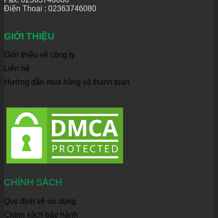
Điện Thoại :
02363746080
GIỚI THIỆU
Giới thiệu về công ty
Liên hệ
Hướng dẫn mua hàng và thanh toán
CHÍNH SÁCH
Quy định về sử dụng
Chính sách bảo hành