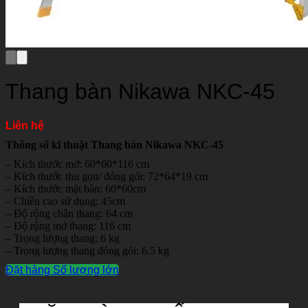
Thang bàn Nikawa NKC-45
Liên hệ
Thông số kĩ thuật Thang bàn Nikawa NKC-45
– Kích thước mở: 60*60*116 cm
– Kích thước thu gọn/ đóng gói: 72*64*19 cm
– Kích thước mặt bàn: 60*60cm
– Chiều cao sử dụng: 45cm
– Độ rộng chân thang: 64 cm
– Độ rộng mở thang: 116 cm
– Trọng lượng thang: 6 kg
– Trọng lượng thang đóng gói: 6.5 kg
Đặt hàng Số lượng lớn