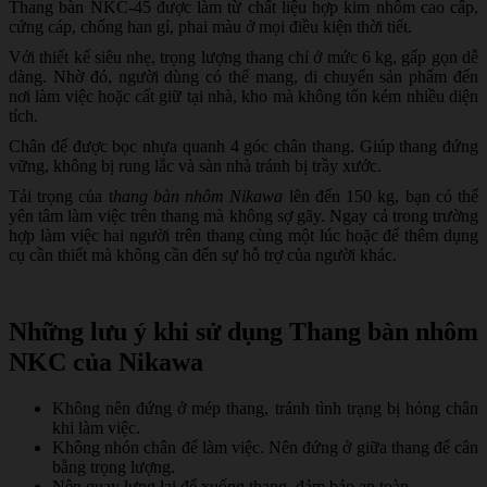
Thang bàn NKC-45 được làm từ chất liệu hợp kim nhôm cao cấp,
cứng cáp, chống han gỉ, phai màu ở mọi điều kiện thời tiết.
Với thiết kế siêu nhẹ, trọng lượng thang chỉ ở mức 6 kg, gấp gọn dễ
dàng. Nhờ đó, người dùng có thể mang, di chuyển sản phẩm đến
nơi làm việc hoặc cất giữ tại nhà, kho mà không tốn kém nhiều diện
tích.
Chân đế được bọc nhựa quanh 4 góc chân thang. Giúp thang đứng
vững, không bị rung lắc và sàn nhà tránh bị trầy xước.
Tải trọng của t
hang bàn nhôm Nikawa
lên đến 150 kg, bạn có thể
yên tâm làm việc trên thang mà không sợ gãy. Ngay cả trong trường
hợp làm việc hai người trên thang cùng một lúc hoặc để thêm dụng
cụ cần thiết mà không cần đến sự hỗ trợ của người khác.
Những lưu ý khi sử dụng Thang bàn nhôm
NKC của Nikawa
Không nên đứng ở mép thang, tránh tình trạng bị hỏng chân
khi làm việc.
Không nhón chân để làm việc. Nên đứng ở giữa thang để cân
bằng trọng lượng.
Nên quay lưng lại để xuống thang, đảm bảo an toàn.