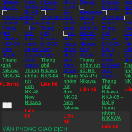
Xem
Xem
Xem
g
nhanh
nhanh
nhanh
Xe
Thang
Xem
Thang
Thang
nh
a
ghế
nhanh
ghế
Xem
nhôm rút
Th
Nikawa
Thang
Nikawa
nhanh
đôi NK-
Xem
ghế
NKA-04
nhôm
NKS-04
Thang
50AI-Pri
nhanh
Ni
rút
nhôm
Nikawa
Thang
NK
hệ
Liên hệ
Liên hệ
đơn
rút
ghế
Liên hệ
Liê
NK-48
đơn
Nikawa
New
NK-32
NKA-05 –
Nikawa
New
Đại lý
Nikawa
thang
Liên
nhôm
hệ
Liên
NIKAWA
hệ
Liên hệ
VĂN PHÒNG GIAO DỊCH