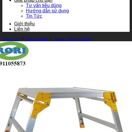
Giải pháp cho bạn
Tư vấn tiêu dùng
Hướng dẫn sử dụng
Tin Tức
Giới thiệu
Liên hệ
Trang chủ
/
Thang nhôm
/
Thang nhôm gia đình