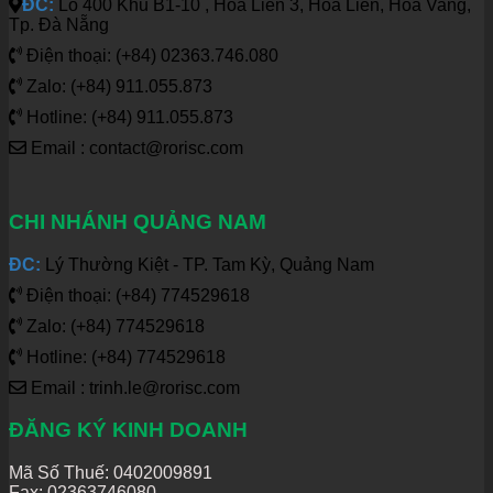
ĐC:
Lô 400 Khu B1-10 , Hòa Liên 3, Hòa Liên, Hòa Vang,
Tp. Đà Nẵng
Điện thoại: (+84) 02363.746.080
Zalo: (+84) 911.055.873
Hotline: (+84) 911.055.873
Email : contact@rorisc.com
CHI NHÁNH QUẢNG NAM
ĐC:
Lý Thường Kiệt - TP. Tam Kỳ, Quảng Nam
Điện thoại: (+84) 774529618
Zalo: (+84) 774529618
Hotline: (+84) 774529618
Email : trinh.le@rorisc.com
ĐĂNG KÝ KINH DOANH
Mã Số Thuế: 0402009891
Fax: 02363746080