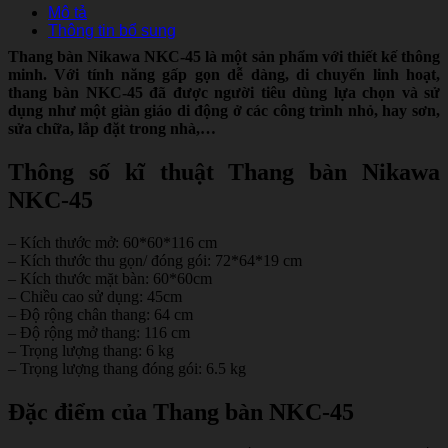
Mô tả
Thông tin bổ sung
Thang bàn Nikawa NKC-45 là một sản phẩm với thiết kế thông
minh. Với tính năng gấp gọn dễ dàng, di chuyển linh hoạt,
thang bàn NKC-45 đã được người tiêu dùng lựa chọn và sử
dụng như một giàn giáo di động ở các công trình nhỏ, hay sơn,
sửa chữa, lắp đặt trong nhà,…
Thông số kĩ thuật Thang bàn Nikawa
NKC-45
– Kích thước mở: 60*60*116 cm
– Kích thước thu gọn/ đóng gói: 72*64*19 cm
– Kích thước mặt bàn: 60*60cm
– Chiều cao sử dụng: 45cm
– Độ rộng chân thang: 64 cm
– Độ rộng mở thang: 116 cm
– Trọng lượng thang: 6 kg
– Trọng lượng thang đóng gói: 6.5 kg
Đặc điểm của Thang bàn NKC-45