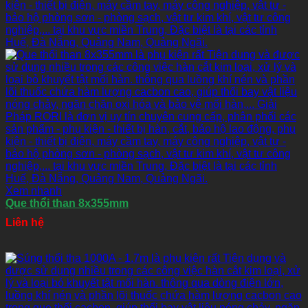
Xem nhanh
Que thổi than 8x355mm
Liên hệ