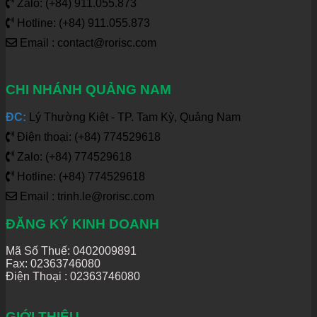
Zalo: (+84) 911.055.873
Hotline: (+84) 911.055.873
Email : contact@rorisc.com
CHI NHÁNH QUẢNG NAM
ĐC:
Lý Thường Kiệt - TP. Tam Kỳ, Quảng Nam
Điện thoại: (+84) 774529618
Zalo: (+84) 774529618
Hotline: (+84) 774529618
Email : trinh.le@rorisc.com
ĐĂNG KÝ KINH DOANH
Mã Số Thuế: 0402009891
Fax: 02363746080
Điện Thoại :
02363746080
GIỚI THIỆU