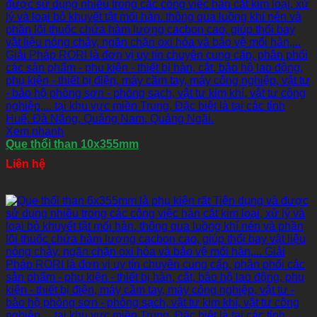
Xem nhanh
Que thổi than 10x355mm
Liên hệ