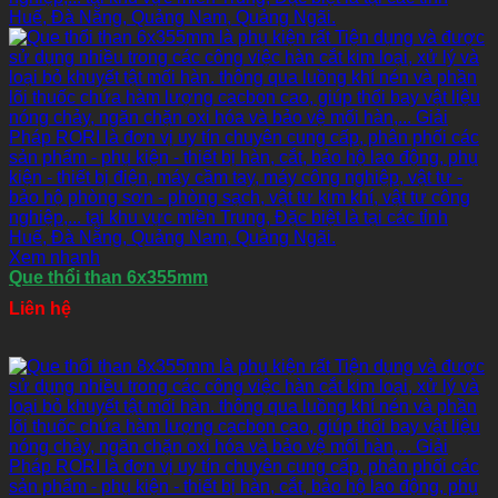
Xem nhanh
Que thổi than 6x355mm
Liên hệ