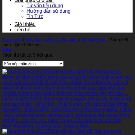
Giải pháp cho bạn
Tư vấn tiêu dùng
Hướng dẫn sử dụng
Tin Tức
Giới thiệu
Liên hệ
Trang chủ
/
Máy hàn - Vật tư - Phụ kiện
/
Phụ kiện hàn
/
Súng thổi
than - Que thổi than
Lọc
Hiển thị tất cả 5 kết quả