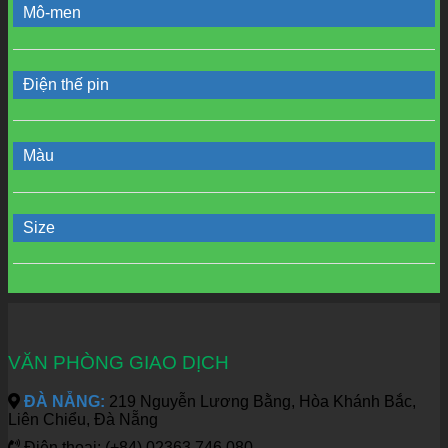
Mô-men
Điện thế pin
Màu
Size
VĂN PHÒNG GIAO DỊCH
ĐÀ NẴNG:
219 Nguyễn Lương Bằng, Hòa Khánh Bắc,
Liên Chiểu, Đà Nẵng
Điện thoại: (+84) 02363.746.080