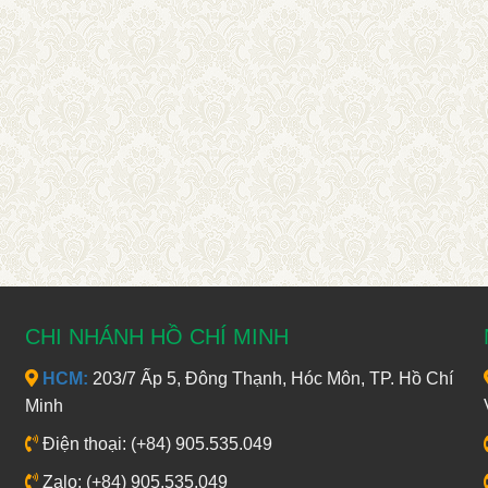
CHI NHÁNH HỒ CHÍ MINH
HCM:
203/7 Ấp 5, Đông Thạnh, Hóc Môn, TP. Hồ Chí
Minh
Điện thoại: (+84) 905.535.049
Zalo: (+84) 905.535.049