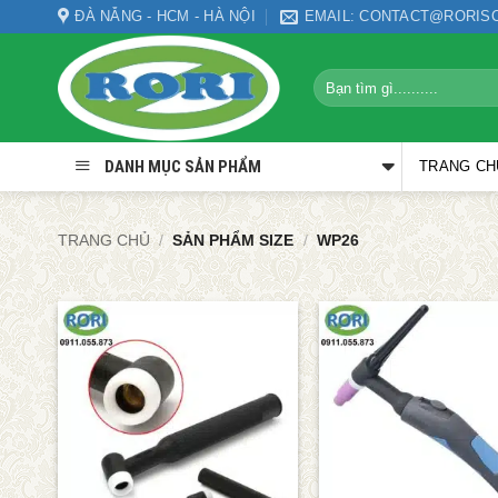
Bỏ
ĐÀ NẴNG - HCM - HÀ NỘI
EMAIL: CONTACT@RORIS
qua
nội
Tìm
dung
kiếm:
DANH MỤC SẢN PHẨM
TRANG CH
TRANG CHỦ
/
SẢN PHẨM SIZE
/
WP26