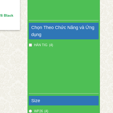
26 Black
Chọn Theo Chức Năng và Ứng
dụng
HÀN TIG
(4)
Size
WP26
(4)