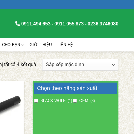
0911.494.653 - 0911.055.873 - 0236.3746080
P CHO BẠN
GIỚI THIỆU
LIÊN HỆ
hị tất cả 4 kết quả
Chọn theo hãng sản xuất
BLACK WOLF
(1)
OEM
(3)