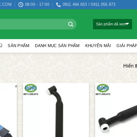
C.COM
08:00 - 17:00
0911.494.653 / 0911.055.873
Sản phẩm đã xem
Ủ
SẢN PHẨM
DANH MỤC SẢN PHẨM
KHUYẾN MÃI
GIẢI PHÁ
Hiển t