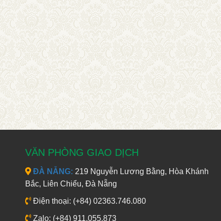
VĂN PHÒNG GIAO DỊCH
ĐÀ NẴNG:
219 Nguyễn Lương Bằng, Hòa Khánh
Bắc, Liên Chiểu, Đà Nẵng
Điện thoại: (+84) 02363.746.080
Zalo: (+84) 911.055.873