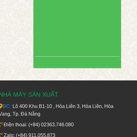
NHÀ MÁY SẢN XUẤT
ĐC:
Lô 400 Khu B1-10 , Hòa Liên 3, Hòa Liên, Hòa
Vang, Tp. Đà Nẵng
Điện thoại: (+84) 02363.746.080
Zalo: (+84) 911.055.873