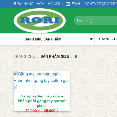
Bỏ
ĐÀ NẴNG - HCM - HÀ NỘI
EMAIL: CONTACT@RORIS
qua
nội
Tìm
dung
kiếm:
DANH MỤC SẢN PHẨM
TRANG CH
TRANG CHỦ
/
SẢN PHẨM SIZE
/
S
Găng tay len màu ngà –
Phân phối găng tay cotton
giá sỉ
Khoảng
20.000
₫
–
25.000
₫
giá: