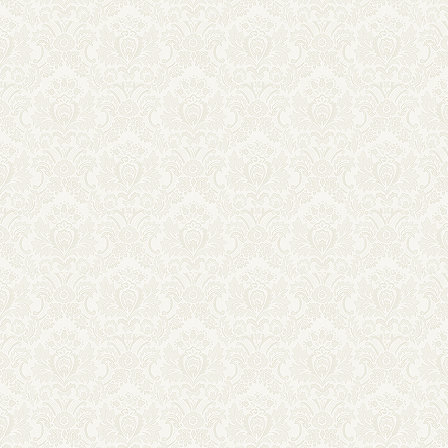
từ
20.000 ₫
đến
25.000 ₫