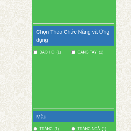
Chọn Theo Chức Năng và Ứng
dụng
BẢO HỘ
(1)
GĂNG TAY
(1)
Màu
TRẮNG
(1)
TRẮNG NGÀ
(1)