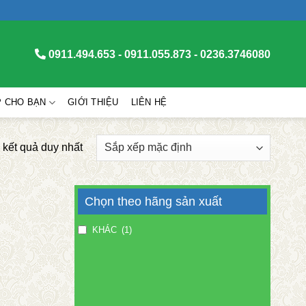
0911.494.653 - 0911.055.873 - 0236.3746080
P CHO BẠN
GIỚI THIỆU
LIÊN HỆ
ị kết quả duy nhất
Chọn theo hãng sản xuất
KHÁC
(1)