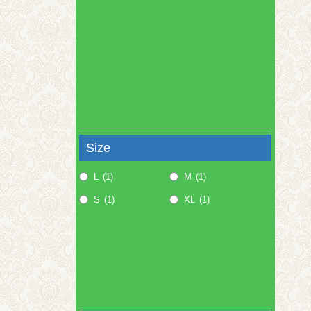
Size
L
(1)
M
(1)
S
(1)
XL
(1)