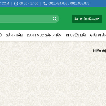
C.COM
08:00 - 17:00
0911.494.653 / 0911.055.873
Sản phẩm đã xem
Ủ
SẢN PHẨM
DANH MỤC SẢN PHẨM
KHUYẾN MÃI
GIẢI PHÁ
Hiển th