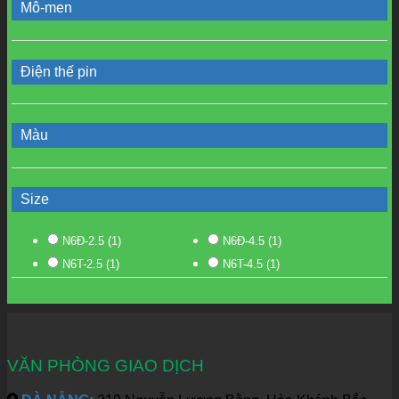
Mô-men
Điện thế pin
Màu
Size
N6Đ-2.5
(1)
N6Đ-4.5
(1)
N6T-2.5
(1)
N6T-4.5
(1)
VĂN PHÒNG GIAO DỊCH