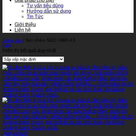
Giải pháp cho bạn
Tư vấn tiêu dùng
Hướng dẫn sử dụng
Tin Tức
Giới thiệu
Liên hệ
Trang chủ
/
Sản phẩm SIZE
/
N6Đ-4.5
Lọc
Hiển thị kết quả duy nhất
Xem nhanh