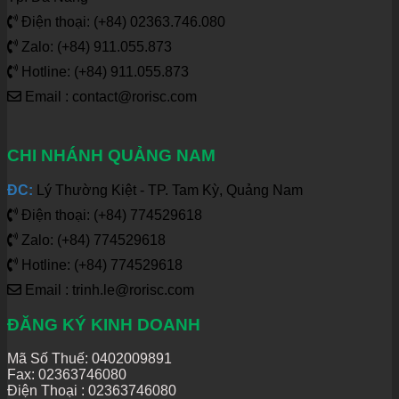
Điện thoại: (+84) 02363.746.080
Zalo: (+84) 911.055.873
Hotline: (+84) 911.055.873
Email : contact@rorisc.com
CHI NHÁNH QUẢNG NAM
ĐC:
Lý Thường Kiệt - TP. Tam Kỳ, Quảng Nam
Điện thoại: (+84) 774529618
Zalo: (+84) 774529618
Hotline: (+84) 774529618
Email : trinh.le@rorisc.com
ĐĂNG KÝ KINH DOANH
Mã Số Thuế: 0402009891
Fax: 02363746080
Điện Thoại :
02363746080