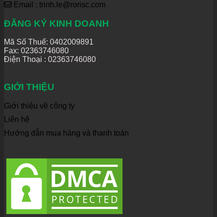
Email : trinh.le@rorisc.com
ĐĂNG KÝ KINH DOANH
Mã Số Thuế: 0402009891
Fax: 02363746080
Điện Thoại :
02363746080
GIỚI THIỆU
Giới thiệu về công ty
Liên hệ
Hướng dẫn mua hàng và thanh toán