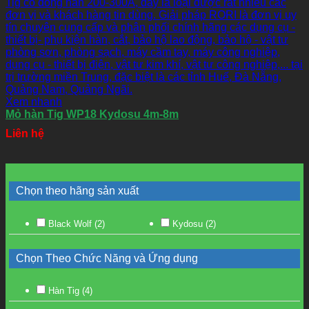
Xem nhanh
Mỏ hàn Tig WP18 Kydosu 4m-8m
Liên hệ
Chọn theo hãng sản xuất
Black Wolf
(2)
Kydosu
(2)
Chọn Theo Chức Năng và Ứng dụng
Hàn Tig
(4)