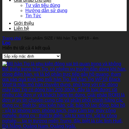
Giải pháp cho bạn
Tư vấn tiêu dùng
Hướng dẫn sử dụng
Tin Tức
Giới thiệu
Liên hệ
Trang chủ
/
Sản phẩm SIZE
/
Mỏ hàn Tig WP18 - 4m
Lọc
Hiển thị tất cả 4 kết quả