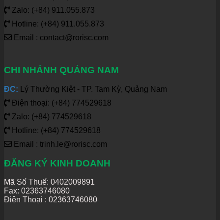
Zalo: (+84) 911.055.873
Hotline: (+84) 911.055.873
Email : contact@rorisc.com
CHI NHÁNH QUẢNG NAM
ĐC:
Lý Thường Kiệt - TP. Tam Kỳ, Quảng Nam
Điện thoại: (+84) 774529618
Zalo: (+84) 774529618
Hotline: (+84) 774529618
Email : trinh.le@rorisc.com
ĐĂNG KÝ KINH DOANH
Mã Số Thuế: 0402009891
Fax: 02363746080
Điện Thoại :
02363746080