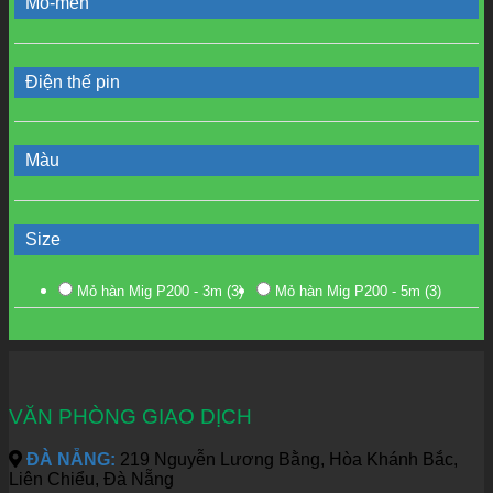
Mô-men
Điện thế pin
Màu
Size
Mỏ hàn Mig P200 - 3m
(3)
Mỏ hàn Mig P200 - 5m
(3)
VĂN PHÒNG GIAO DỊCH
ĐÀ NẴNG:
219 Nguyễn Lương Bằng, Hòa Khánh Bắc,
Liên Chiểu, Đà Nẵng