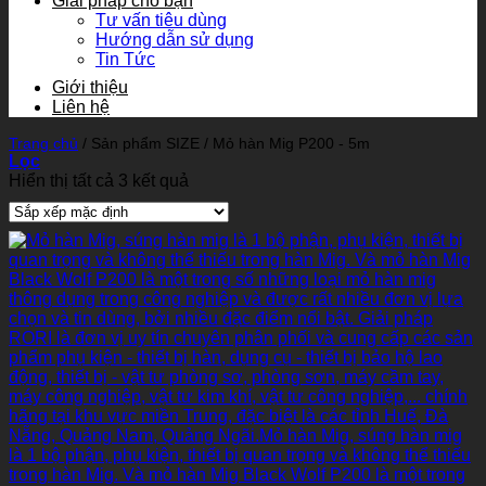
Giải pháp cho bạn
Tư vấn tiêu dùng
Hướng dẫn sử dụng
Tin Tức
Giới thiệu
Liên hệ
Trang chủ
/
Sản phẩm SIZE
/
Mỏ hàn Mig P200 - 5m
Lọc
Hiển thị tất cả 3 kết quả