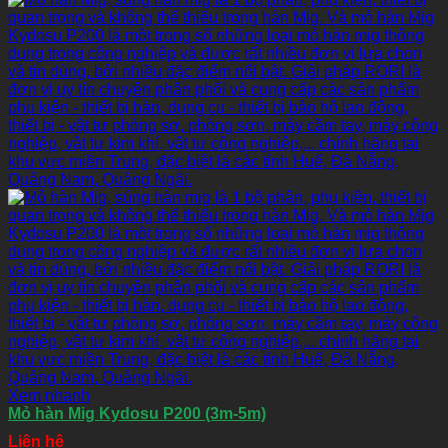
Xem nhanh
Mỏ hàn Mig Kydosu P200 (3m-5m)
Liên hệ