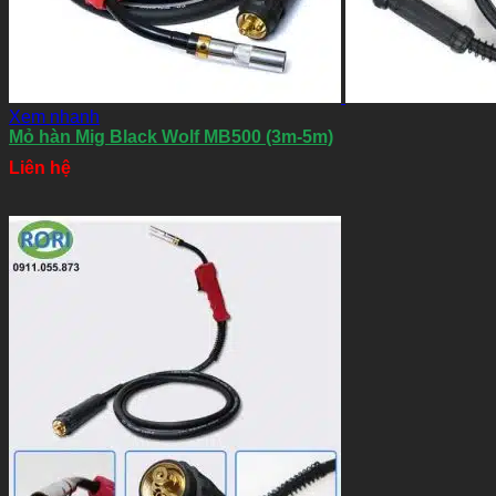
Xem nhanh
Mỏ hàn Mig Black Wolf MB500 (3m-5m)
Liên hệ