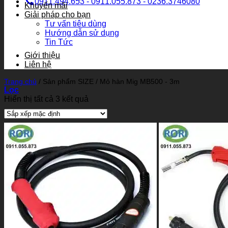
0911.494.653 - 0911.055.873 - 0236.3746080
Khuyến mãi
Giải pháp cho bạn
Tư vấn tiêu dùng
Hướng dẫn sử dụng
Tin Tức
Giới thiệu
Liên hệ
Trang chủ
/
Sản phẩm SIZE
/
Mỏ hàn Mig MB500 - 3m
Lọc
Hiển thị tất cả 3 kết quả