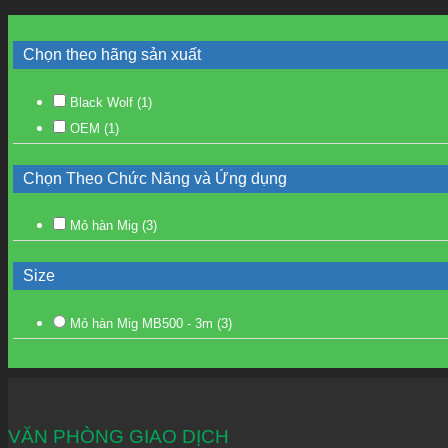
Chọn theo hãng sản xuất
Black Wolf
(1)
OEM
(1)
Chọn Theo Chức Năng và Ứng dụng
Mỏ hàn Mig
(3)
Size
Mỏ hàn Mig MB500 - 3m
(3)
VĂN PHÒNG GIAO DỊCH