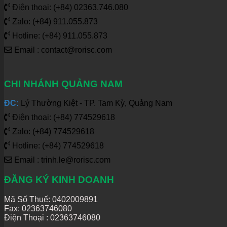
Điện thoại: (+84) 02363.746.080
Zalo: (+84) 911.055.873
Hotline: (+84) 911.055.873
Email : contact@rorisc.com
CHI NHÁNH QUẢNG NAM
ĐC:
Lý Thường Kiệt - TP. Tam Kỳ, Quảng Nam
Điện thoại: (+84) 774529618
Zalo: (+84) 774529618
Hotline: (+84) 774529618
Email : trinh.le@rorisc.com
ĐĂNG KÝ KINH DOANH
Mã Số Thuế: 0402009891
Fax: 02363746080
Điện Thoại :
02363746080