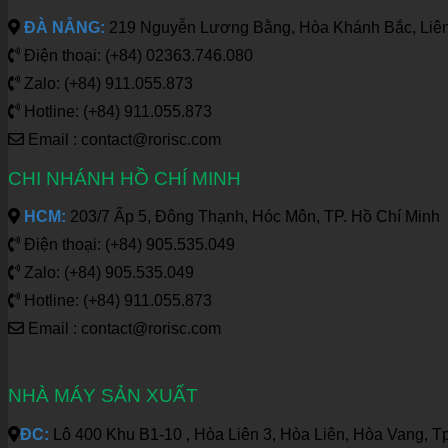
ĐÀ NẴNG:
219 Nguyễn Lương Bằng, Hòa Khánh Bắc, Liên
Điện thoại: (+84) 02363.746.080
Zalo: (+84) 911.055.873
Hotline: (+84) 911.055.873
Email : contact@rorisc.com
CHI NHÁNH HỒ CHÍ MINH
HCM:
203/7 Ấp 5, Đông Thạnh, Hóc Môn, TP. Hồ Chí Minh
Điện thoại: (+84) 905.535.049
Zalo: (+84) 905.535.049
Hotline: (+84) 911.055.873
Email : contact@rorisc.com
NHÀ MÁY SẢN XUẤT
ĐC:
Lô 400 Khu B1-10 , Hòa Liên 3, Hòa Liên, Hòa Vang, T