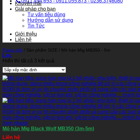
0911.494.653 - 0911.055.873 - 0236.3746080
Khuyến mãi
Giải pháp cho bạn
Tư vấn tiêu dùng
Hướng dẫn sử dụng
Tin Tức
Giới thiệu
Liên hệ
Trang chủ
/
Sản phẩm SIZE
/
Mỏ hàn Mig MB350 - 5m
Lọc
Hiển thị tất cả 3 kết quả
Xem nhanh
Mỏ hàn Mig Black Wolf MB350 (3m-5m)
Liên hệ