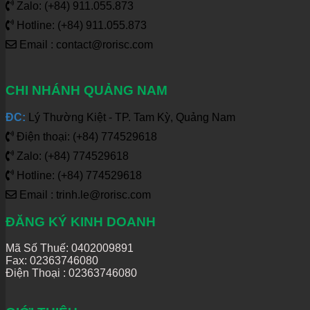
Zalo: (+84) 911.055.873
Hotline: (+84) 911.055.873
Email : contact@rorisc.com
CHI NHÁNH QUẢNG NAM
ĐC:
Lý Thường Kiệt - TP. Tam Kỳ, Quảng Nam
Điện thoại: (+84) 774529618
Zalo: (+84) 774529618
Hotline: (+84) 774529618
Email : trinh.le@rorisc.com
ĐĂNG KÝ KINH DOANH
Mã Số Thuế: 0402009891
Fax: 02363746080
Điện Thoại :
02363746080