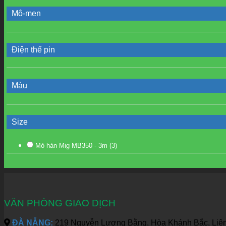
Mô-men
Điện thế pin
Màu
Size
Mỏ hàn Mig MB350 - 3m
(3)
VĂN PHÒNG GIAO DỊCH
ĐÀ NẴNG:
219 Nguyễn Lương Bằng, Hòa Khánh Bắc, Liên