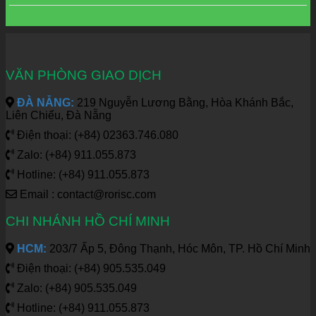
VĂN PHÒNG GIAO DỊCH
ĐÀ NẴNG:
219 Nguyễn Lương Bằng, Hòa Khánh Bắc,
Liên Chiểu, Đà Nẵng
Điện thoại: (+84) 02363.746.080
Zalo: (+84) 911.055.873
Hotline: (+84) 911.055.873
Email : contact@rorisc.com
CHI NHÁNH HỒ CHÍ MINH
HCM:
203/7 Ấp 5, Đông Thạnh, Hóc Môn, TP. Hồ Chí Minh
Điện thoại: (+84) 905.535.049
Zalo: (+84) 905.535.049
Hotline: (+84) 911.055.873