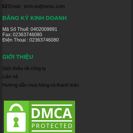
Email : trinh.le@rorisc.com
ĐĂNG KÝ KINH DOANH
Mã Số Thuế: 0402009891
Fax: 02363746080
Điện Thoại :
02363746080
GIỚI THIỆU
Giới thiệu về công ty
Liên hệ
Hướng dẫn mua hàng và thanh toán