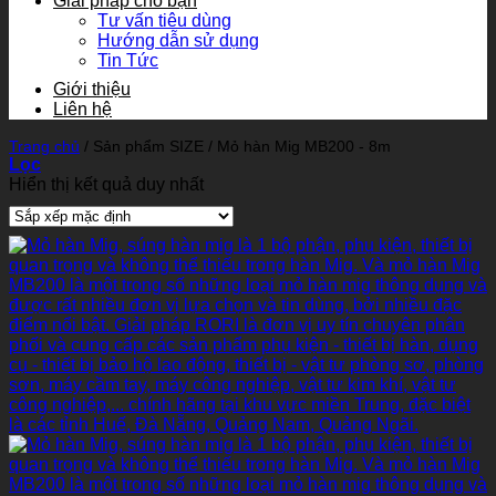
Giải pháp cho bạn
Tư vấn tiêu dùng
Hướng dẫn sử dụng
Tin Tức
Giới thiệu
Liên hệ
Trang chủ
/
Sản phẩm SIZE
/
Mỏ hàn Mig MB200 - 8m
Lọc
Hiển thị kết quả duy nhất