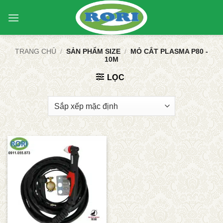
Bỏ
qua
nội
dung
TRANG CHỦ
/
SẢN PHẨM SIZE
/
MỎ CẮT PLASMA P80 -
10M
LỌC