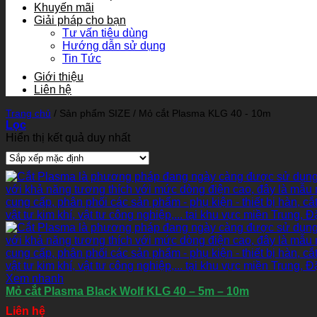
Khuyến mãi
Giải pháp cho bạn
Tư vấn tiêu dùng
Hướng dẫn sử dụng
Tin Tức
Giới thiệu
Liên hệ
Trang chủ
/
Sản phẩm SIZE
/
Mỏ cắt Plasma KLG 40 - 10m
Lọc
Hiển thị kết quả duy nhất
Xem nhanh
Mỏ cắt Plasma Black Wolf KLG 40 – 5m – 10m
Liên hệ