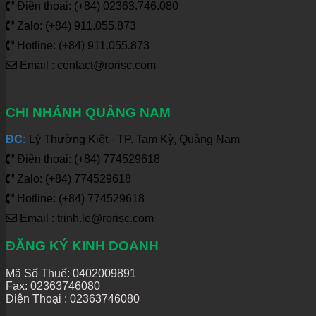
Điện thoại: (+84) 02363.746.080
Zalo: (+84) 911.055.873
Hotline: (+84) 911.055.873
Email : contact@rorisc.com
CHI NHÁNH QUẢNG NAM
ĐC:
Lý Thường Kiệt - TP. Tam Kỳ, Quảng Nam
Điện thoại: (+84) 774529618
Zalo: (+84) 774529618
Hotline: (+84) 774529618
Email : trinh.le@rorisc.com
ĐĂNG KÝ KINH DOANH
Mã Số Thuế: 0402009891
Fax: 02363746080
Điện Thoại :
02363746080