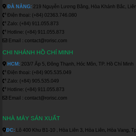
ĐÀ NẴNG:
219 Nguyễn Lương Bằng, Hòa Khánh Bắc, Liên
Điện thoại: (+84) 02363.746.080
Zalo: (+84) 911.055.873
Hotline: (+84) 911.055.873
Email : contact@rorisc.com
CHI NHÁNH HỒ CHÍ MINH
HCM:
203/7 Ấp 5, Đông Thạnh, Hóc Môn, TP. Hồ Chí Minh
Điện thoại: (+84) 905.535.049
Zalo: (+84) 905.535.049
Hotline: (+84) 911.055.873
Email : contact@rorisc.com
NHÀ MÁY SẢN XUẤT
ĐC:
Lô 400 Khu B1-10 , Hòa Liên 3, Hòa Liên, Hòa Vang, T