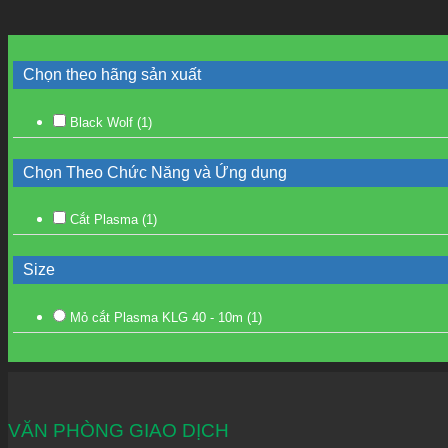
Chọn theo hãng sản xuất
Black Wolf
(1)
Chọn Theo Chức Năng và Ứng dụng
Cắt Plasma
(1)
Size
Mỏ cắt Plasma KLG 40 - 10m
(1)
VĂN PHÒNG GIAO DỊCH