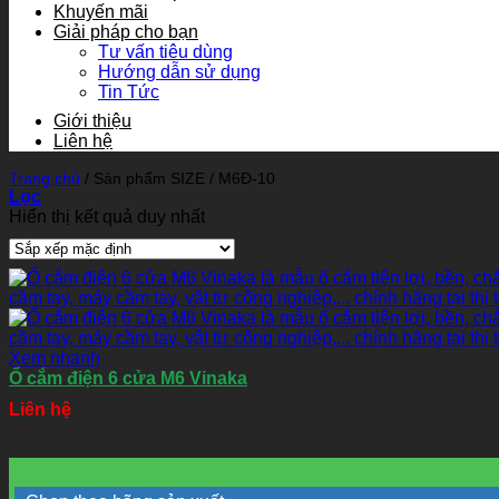
Khuyến mãi
Giải pháp cho bạn
Tư vấn tiêu dùng
Hướng dẫn sử dụng
Tin Tức
Giới thiệu
Liên hệ
Trang chủ
/
Sản phẩm SIZE
/
M6Đ-10
Lọc
Hiển thị kết quả duy nhất
Xem nhanh
Ổ cắm điện 6 cửa M6 Vinaka
Liên hệ