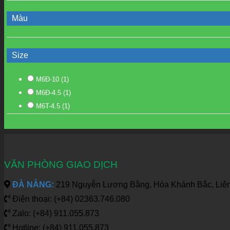
Màu
Size
M6Đ-10
(1)
M6Đ-4.5
(1)
M6T-4.5
(1)
VĂN PHÒNG GIAO DỊCH
ĐÀ NẴNG:
219 Nguyễn Lương Bằng, Hòa Khánh Bắc, Liên
Điện thoại: (+84) 02363.746.080
Zalo: (+84) 911.055.873
Hotline: (+84) 911.055.873