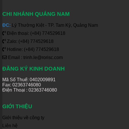
CHI NHÁNH QUẢNG NAM
ĐC:
Lý Thường Kiệt - TP. Tam Kỳ, Quảng Nam
Điện thoại: (+84) 774529618
Zalo: (+84) 774529618
Hotline: (+84) 774529618
Email : trinh.le@rorisc.com
ĐĂNG KÝ KINH DOANH
Mã Số Thuế: 0402009891
Fax: 02363746080
Điện Thoại :
02363746080
GIỚI THIỆU
Giới thiệu về công ty
Liên hệ