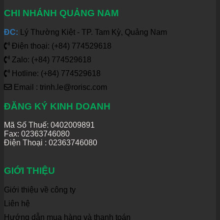
CHI NHÁNH QUẢNG NAM
ĐC:
Lý Thường Kiệt - TP. Tam Kỳ, Quảng Nam
Điện thoại: (+84) 774529618
Zalo: (+84) 774529618
Hotline: (+84) 774529618
Email : trinh.le@rorisc.com
ĐĂNG KÝ KINH DOANH
Mã Số Thuế: 0402009891
Fax: 02363746080
Điện Thoại :
02363746080
GIỚI THIỆU
Giới thiệu về công ty
Liên hệ
Hướng dẫn mua hàng và thanh toán