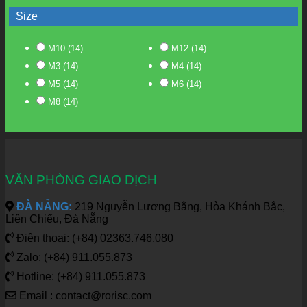
Size
M10
(14)
M12
(14)
M3
(14)
M4
(14)
M5
(14)
M6
(14)
M8
(14)
VĂN PHÒNG GIAO DỊCH
ĐÀ NẴNG:
219 Nguyễn Lương Bằng, Hòa Khánh Bắc,
Liên Chiểu, Đà Nẵng
Điện thoại: (+84) 02363.746.080
Zalo: (+84) 911.055.873
Hotline: (+84) 911.055.873
Email : contact@rorisc.com