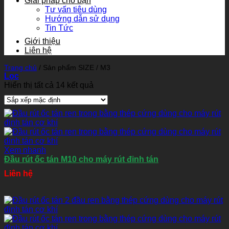
Giải pháp cho bạn
Tư vấn tiêu dùng
Hướng dẫn sử dụng
Tin Tức
Giới thiệu
Liên hệ
Trang chủ
/
Sản phẩm SIZE
/
M3
Lọc
Hiển thị tất cả 14 kết quả
Xem nhanh
Đầu rút ốc tán M10 cho máy rút đinh tán
Liên hệ