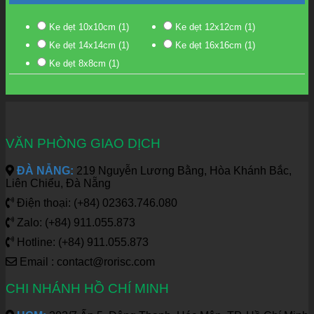
Ke dẹt 10x10cm
(1)
Ke dẹt 12x12cm
(1)
Ke dẹt 14x14cm
(1)
Ke dẹt 16x16cm
(1)
Ke dẹt 8x8cm
(1)
VĂN PHÒNG GIAO DỊCH
ĐÀ NẴNG:
219 Nguyễn Lương Bằng, Hòa Khánh Bắc,
Liên Chiểu, Đà Nẵng
Điện thoại: (+84) 02363.746.080
Zalo: (+84) 911.055.873
Hotline: (+84) 911.055.873
Email : contact@rorisc.com
CHI NHÁNH HỒ CHÍ MINH