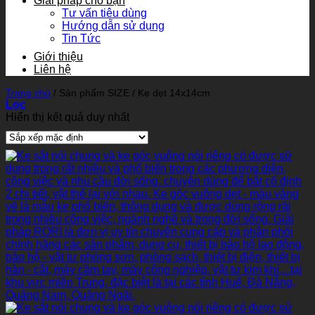
Giải pháp cho bạn
Tư vấn tiêu dùng
Hướng dẫn sử dụng
Tin Tức
Giới thiệu
Liên hệ
Trang chủ
/
Sản phẩm SIZE
/
Ke dẹt 14x14cm
Lọc
Hiển thị kết quả duy nhất