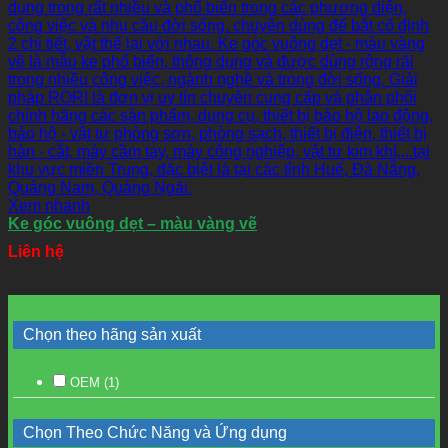
Xem nhanh
Ke góc vuông dẹt – màu vàng vẽ
Liên hệ
Chọn theo hãng sản xuất
OEM
(1)
Chọn Theo Chức Năng và Ứng dụng