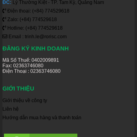
ĐC:
Lý Thường Kiệt - TP. Tam Kỳ, Quảng Nam
Điện thoại: (+84) 774529618
Zalo: (+84) 774529618
Hotline: (+84) 774529618
Email : trinh.le@rorisc.com
ĐĂNG KÝ KINH DOANH
Mã Số Thuế: 0402009891
Fax: 02363746080
Điện Thoại :
02363746080
GIỚI THIỆU
Giới thiệu về công ty
Liên hệ
Hướng dẫn mua hàng và thanh toán