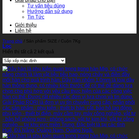
Giải pháp cho bạn
Tư vấn tiêu dùng
Hướng dẫn sử dụng
Tin Tức
Giới thiệu
Liên hệ
Trang chủ
/
Sản phẩm SIZE
/
Cuộn 7Kg
Lọc
Hiển thị tất cả 2 kết quả