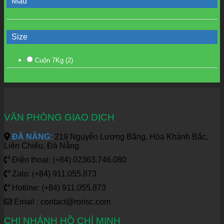
Màu
Size
Cuộn 7Kg
(2)
VĂN PHÒNG GIAO DỊCH
ĐÀ NẴNG:
219 Nguyễn Lương Bằng, Hòa Khánh Bắc,
Liên Chiểu, Đà Nẵng
Điện thoại: (+84) 02363.746.080
Zalo: (+84) 911.055.873
Hotline: (+84) 911.055.873
Email : contact@rorisc.com
CHI NHÁNH HỒ CHÍ MINH