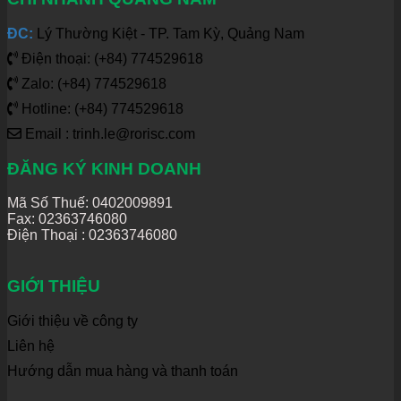
ĐC:
Lý Thường Kiệt - TP. Tam Kỳ, Quảng Nam
Điện thoại: (+84) 774529618
Zalo: (+84) 774529618
Hotline: (+84) 774529618
Email : trinh.le@rorisc.com
ĐĂNG KÝ KINH DOANH
Mã Số Thuế: 0402009891
Fax: 02363746080
Điện Thoại :
02363746080
GIỚI THIỆU
Giới thiệu về công ty
Liên hệ
Hướng dẫn mua hàng và thanh toán