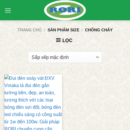
Bỏ
qua
nội
dung
TRANG CHỦ
/
SẢN PHẨM SIZE
/
CHỐNG CHÁY
LỌC