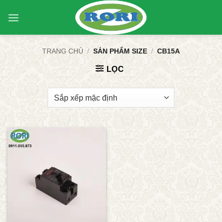
Bỏ
qua
nội
dung
TRANG CHỦ
/
SẢN PHẨM SIZE
/
CB15A
LỌC